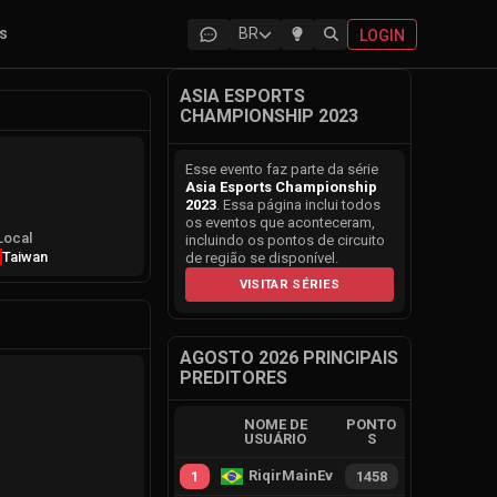
as
BR
LOGIN
ASIA ESPORTS
CHAMPIONSHIP 2023
Esse evento faz parte da série
Asia Esports Championship
2023
. Essa página inclui todos
os eventos que aconteceram,
Local
incluindo os pontos de circuito
Taiwan
de região se disponível.
VISITAR SÉRIES
AGOSTO 2026 PRINCIPAIS
PREDITORES
NOME DE
PONTO
USUÁRIO
S
RiqirMainEvie
1
1458