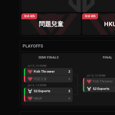
3rd-4th
3rd-4th
問題兒童
HK
PLAYOFFS
SEMI FINALS
FINAL
jul 15, 10:00AM
Fish Thrower
2
jul 16, 10:00AM
問題兒童
0
Fish Thrower
jul 15, 12:00PM
S2 Esports
S2 Esports
2
HKUF
0