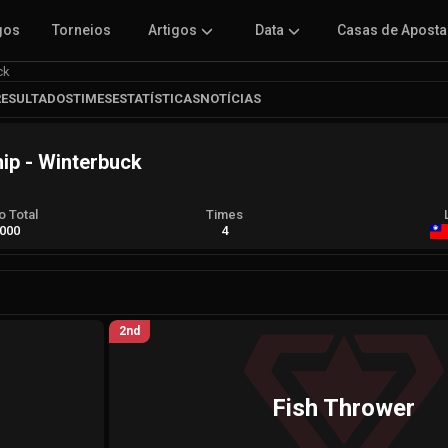
gos
Torneios
Artigos
Data
Casas de Apost
ck
RESULTADOS
TIMES
ESTATÍSTICAS
NOTÍCIAS
ip - Winterbuck
 Total
Times
000
4
2nd
Fish Thrower