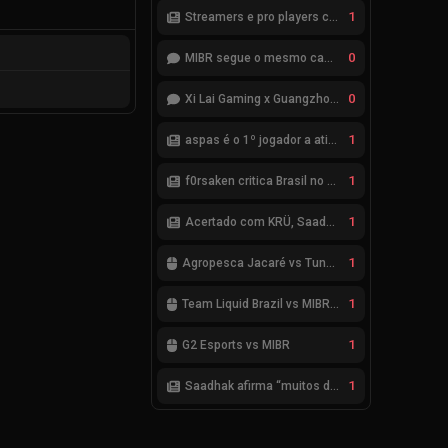
1
Streamers e pro players criticam ranqueadas de VALORANT
0
MIBR segue o mesmo caminho da RRQ no Kickoff? Bom começo, mas risco de eliminação hoje
0
Xi Lai Gaming x Guangzhou Huadu Bilibili Gaming (Bilibili Gaming)
1
aspas é o 1º jogador a atingir saldo positivo de 1 mil kills no VCT
1
f0rsaken critica Brasil no VALORANT: “Ninguém mais leva a sério”
1
Acertado com KRÜ, Saadhak se envolve em polêmica com keznit
1
Agropesca Jacaré vs Tung Tung Tung Sahur
1
Team Liquid Brazil vs MIBR GC
1
G2 Esports vs MIBR
1
Saadhak afirma “muitos desafios, dentro e fora do servidor” sobre a jornada até a classificação