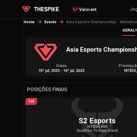
Jo
Valorant
Asia Esports Championship - Winterbu
Home
Events
GERAL
Asia Esports Championsh
Datas
Premiação
15º jul, 2023
-
16º jul, 2023
NT$50,
POSIÇÕES FINAIS
1st
S2 Esports
NT$50,000
Qualifies To Main Event