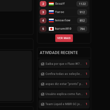
ScuzY
2
1122
Yaroc
3
912
tenserlow
4
852
kurumi810
5
784
VER MAIS
ATIVIDADE RECENTE
1
Saiba por que o Fluxo W7M não avançou na parceria com a Riot
1
Confira todas as seleções de VALORANT para a ENC 2026
1
aspas diz estar “pronto” para seleção brasileira de VALORANT
1
Usuário explica como funciona esquema de bets no VALORANT
1
Team Liquid e MIBR GC jogarão a Fase de Acesso do VCB 2026