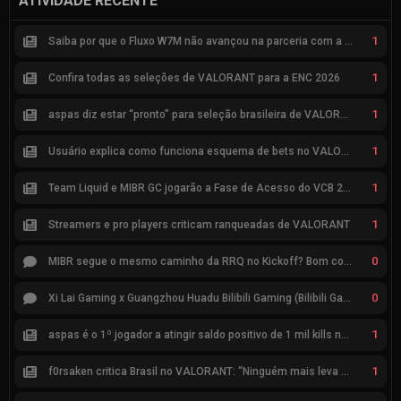
ATIVIDADE RECENTE
1
Saiba por que o Fluxo W7M não avançou na parceria com a Riot
1
Confira todas as seleções de VALORANT para a ENC 2026
1
aspas diz estar “pronto” para seleção brasileira de VALORANT
1
Usuário explica como funciona esquema de bets no VALORANT
1
Team Liquid e MIBR GC jogarão a Fase de Acesso do VCB 2026
1
Streamers e pro players criticam ranqueadas de VALORANT
0
MIBR segue o mesmo caminho da RRQ no Kickoff? Bom começo, mas risco de eliminação hoje
0
Xi Lai Gaming x Guangzhou Huadu Bilibili Gaming (Bilibili Gaming)
1
aspas é o 1º jogador a atingir saldo positivo de 1 mil kills no VCT
1
f0rsaken critica Brasil no VALORANT: “Ninguém mais leva a sério”