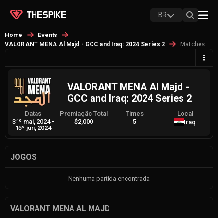
BR
Home
Events
Matches
VALORANT MENA Al Majd - GCC and Iraq: 2024 Series 2
VALORANT MENA Al Majd -
GCC and Iraq: 2024 Series 2
Datas
Premiação Total
Times
Local
31º mai, 2024
-
$2,000
5
Iraq
15º jun, 2024
JOGOS
Nenhuma partida encontrada
VALORANT MENA AL MAJD