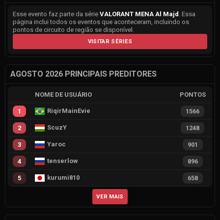
Esse evento faz parte da série
VALORANT MENA Al Majd
. Essa
página inclui todos os eventos que aconteceram, incluindo os
pontos de circuito de região se disponível.
VISITAR SÉRIES
AGOSTO 2026 PRINCIPAIS PREDITORES
NOME DE USUÁRIO
PONTOS
RiqirMainEvie
1
1566
ScuzY
2
1248
Yaroc
3
901
tenserlow
4
896
kurumi810
5
658
VER MAIS