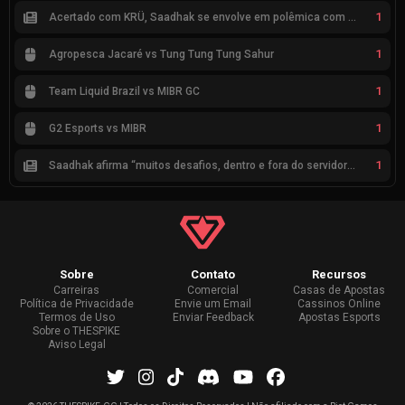
1
Acertado com KRÜ, Saadhak se envolve em polêmica com keznit
1
Agropesca Jacaré vs Tung Tung Tung Sahur
1
Team Liquid Brazil vs MIBR GC
1
G2 Esports vs MIBR
1
Saadhak afirma “muitos desafios, dentro e fora do servidor” sobre a jornada até a classificação
Sobre
Contato
Recursos
Carreiras
Comercial
Casas de Apostas
Política de Privacidade
Envie um Email
Cassinos Online
Termos de Uso
Enviar Feedback
Apostas Esports
Sobre o THESPIKE
Aviso Legal