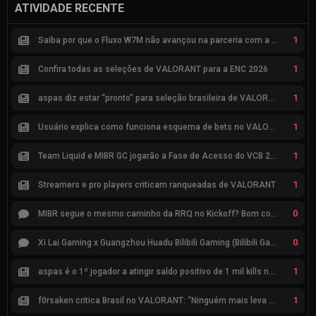
ATIVIDADE RECENTE
1
Saiba por que o Fluxo W7M não avançou na parceria com a Riot
1
Confira todas as seleções de VALORANT para a ENC 2026
1
aspas diz estar “pronto” para seleção brasileira de VALORANT
1
Usuário explica como funciona esquema de bets no VALORANT
1
Team Liquid e MIBR GC jogarão a Fase de Acesso do VCB 2026
1
Streamers e pro players criticam ranqueadas de VALORANT
0
MIBR segue o mesmo caminho da RRQ no Kickoff? Bom começo, mas risco de eliminação hoje
0
Xi Lai Gaming x Guangzhou Huadu Bilibili Gaming (Bilibili Gaming)
1
aspas é o 1º jogador a atingir saldo positivo de 1 mil kills no VCT
1
f0rsaken critica Brasil no VALORANT: “Ninguém mais leva a sério”