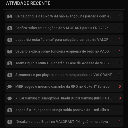
ATIVIDADE RECENTE
1
Saiba por que o Fluxo W7M não avançou na parceria com a Riot
1
Confira todas as seleções de VALORANT para a ENC 2026
1
aspas diz estar “pronto” para seleção brasileira de VALORANT
1
Usuário explica como funciona esquema de bets no VALORANT
1
Team Liquid e MIBR GC jogarão a Fase de Acesso do VCB 2026
1
Streamers e pro players criticam ranqueadas de VALORANT
0
MIBR segue o mesmo caminho da RRQ no Kickoff? Bom começo, mas risco de eliminação hoje
0
Xi Lai Gaming x Guangzhou Huadu Bilibili Gaming (Bilibili Gaming)
1
aspas é o 1º jogador a atingir saldo positivo de 1 mil kills no VCT
1
f0rsaken critica Brasil no VALORANT: “Ninguém mais leva a sério”