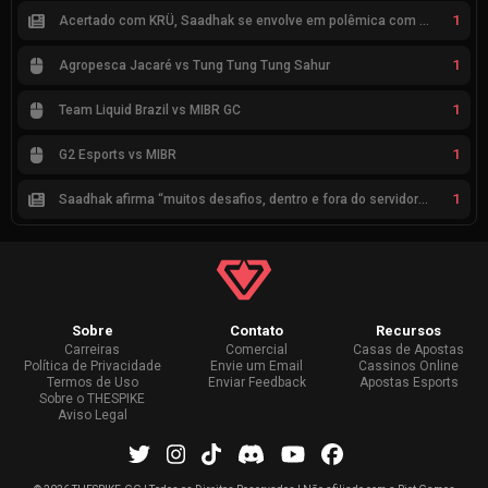
1
Acertado com KRÜ, Saadhak se envolve em polêmica com keznit
1
Agropesca Jacaré vs Tung Tung Tung Sahur
1
Team Liquid Brazil vs MIBR GC
1
G2 Esports vs MIBR
1
Saadhak afirma “muitos desafios, dentro e fora do servidor” sobre a jornada até a classificação
Sobre
Contato
Recursos
Carreiras
Comercial
Casas de Apostas
Política de Privacidade
Envie um Email
Cassinos Online
Termos de Uso
Enviar Feedback
Apostas Esports
Sobre o THESPIKE
Aviso Legal