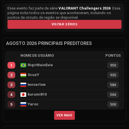
Esse evento faz parte da série
VALORANT Challengers 2024
. Essa
página inclui todos os eventos que aconteceram, incluindo os
pontos de circuito de região se disponível.
VISITAR SÉRIES
AGOSTO 2026 PRINCIPAIS PREDITORES
NOME DE USUÁRIO
PONTOS
RiqirMainEvie
1
950
ScuzY
2
935
tenserlow
3
584
kurumi810
4
504
Yaroc
5
500
VER MAIS