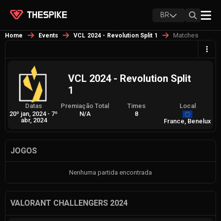
BR
Matches
Home
Events
VCL 2024 - Revolution Split 1
VCL 2024 - Revolution Split
1
Datas
Premiação Total
Times
Local
20º jan, 2024
-
7º
N/A
8
abr, 2024
France, Benelux
JOGOS
Nenhuma partida encontrada
VALORANT CHALLENGERS 2024