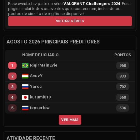
Esse evento faz parte da série
VALORANT Challengers 2024
. Essa
página inclui todos os eventos que aconteceram, incluindo os
pontos de circuito de região se disponível.
VISITAR SÉRIES
AGOSTO 2026 PRINCIPAIS PREDITORES
NOME DE USUÁRIO
PONTOS
RiqirMainEvie
1
960
ScuzY
2
833
Yaroc
3
702
kurumi810
4
560
tenserlow
5
536
VER MAIS
ATIVIDADE RECENTE