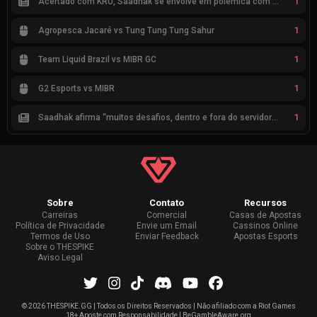
1
Acertado com KRÜ, Saadhak se envolve em polêmica com keznit
1
Agropesca Jacaré vs Tung Tung Tung Sahur
1
Team Liquid Brazil vs MIBR GC
1
G2 Esports vs MIBR
1
Saadhak afirma “muitos desafios, dentro e fora do servidor” sobre a jornada até a classificação
Sobre
Contato
Recursos
Carreiras
Comercial
Casas de Apostas
Política de Privacidade
Envie um Email
Cassinos Online
Termos de Uso
Enviar Feedback
Apostas Esports
Sobre o THESPIKE
Aviso Legal
©
2026 THESPIKE.GG | Todos os Direitos Reservados | Não afiliado com a Riot Games
18+ Aposte com Responsabilidade | BeGambleAware.org