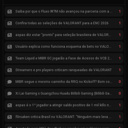
1
Saiba por que o Fluxo W7M não avançou na parceria com a Riot
1
Confira todas as seleções de VALORANT para a ENC 2026
1
aspas diz estar “pronto” para seleção brasileira de VALORANT
1
Usuário explica como funciona esquema de bets no VALORANT
1
Team Liquid e MIBR GC jogarão a Fase de Acesso do VCB 2026
1
Streamers e pro players criticam ranqueadas de VALORANT
0
MIBR segue o mesmo caminho da RRQ no Kickoff? Bom começo, mas risco de eliminação hoje
0
Xi Lai Gaming x Guangzhou Huadu Bilibili Gaming (Bilibili Gaming)
1
aspas é o 1º jogador a atingir saldo positivo de 1 mil kills no VCT
1
f0rsaken critica Brasil no VALORANT: “Ninguém mais leva a sério”