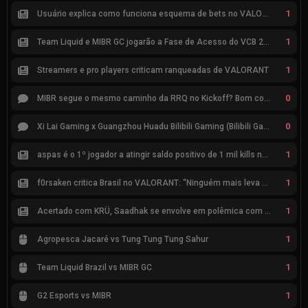
1
Usuário explica como funciona esquema de bets no VALORANT
1
Team Liquid e MIBR GC jogarão a Fase de Acesso do VCB 2026
1
Streamers e pro players criticam ranqueadas de VALORANT
0
MIBR segue o mesmo caminho da RRQ no Kickoff? Bom começo, mas risco de eliminação hoje
0
Xi Lai Gaming x Guangzhou Huadu Bilibili Gaming (Bilibili Gaming)
1
aspas é o 1º jogador a atingir saldo positivo de 1 mil kills no VCT
1
f0rsaken critica Brasil no VALORANT: “Ninguém mais leva a sério”
1
Acertado com KRÜ, Saadhak se envolve em polêmica com keznit
1
Agropesca Jacaré vs Tung Tung Tung Sahur
1
Team Liquid Brazil vs MIBR GC
1
G2 Esports vs MIBR