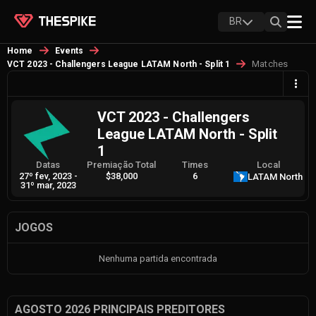
BR
Home
Events
Matches
VCT 2023 - Challengers League LATAM North - Split 1
VCT 2023 - Challengers
League LATAM North - Split
1
Datas
Premiação Total
Times
Local
27º fev, 2023
-
$38,000
6
LATAM North
31º mar, 2023
JOGOS
Nenhuma partida encontrada
AGOSTO 2026 PRINCIPAIS PREDITORES