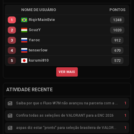
NOME DE USUÁRIO
PONTOS
RiqirMainEvie
1
1248
ScuzY
2
1020
Yaroc
3
912
tenserlow
4
670
kurumi810
5
572
VER MAIS
ATIVIDADE RECENTE
1
Saiba por que o Fluxo W7M não avançou na parceria com a Riot
1
Confira todas as seleções de VALORANT para a ENC 2026
1
aspas diz estar “pronto” para seleção brasileira de VALORANT