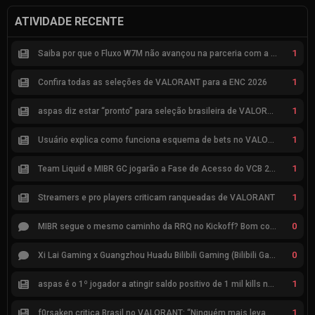
ATIVIDADE RECENTE
1
Saiba por que o Fluxo W7M não avançou na parceria com a Riot
1
Confira todas as seleções de VALORANT para a ENC 2026
1
aspas diz estar “pronto” para seleção brasileira de VALORANT
1
Usuário explica como funciona esquema de bets no VALORANT
1
Team Liquid e MIBR GC jogarão a Fase de Acesso do VCB 2026
1
Streamers e pro players criticam ranqueadas de VALORANT
0
MIBR segue o mesmo caminho da RRQ no Kickoff? Bom começo, mas risco de eliminação hoje
0
Xi Lai Gaming x Guangzhou Huadu Bilibili Gaming (Bilibili Gaming)
1
aspas é o 1º jogador a atingir saldo positivo de 1 mil kills no VCT
1
f0rsaken critica Brasil no VALORANT: “Ninguém mais leva a sério”