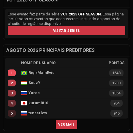
Esse evento faz parte da série
VCT 2023 OFF SEASON
. Essa página
inclui todos os eventos que aconteceram, incluindo os pontos de
circuito de região se disponível.
VISITAR SÉRIES
AGOSTO 2026 PRINCIPAIS PREDITORES
NOME DE USUÁRIO
PONTOS
RiqirMainEvie
1
1643
ScuzY
2
1200
Yaroc
3
1064
kurumi810
4
954
tenserlow
5
945
VER MAIS