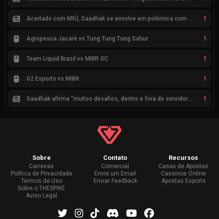
1
Acertado com KRÜ, Saadhak se envolve em polêmica com keznit
1
Agropesca Jacaré vs Tung Tung Tung Sahur
1
Team Liquid Brazil vs MIBR GC
1
G2 Esports vs MIBR
1
Saadhak afirma “muitos desafios, dentro e fora do servidor” sobre a jornada até a classificação
Sobre
Contato
Recursos
Carreiras
Comercial
Casas de Apostas
Política de Privacidade
Envie um Email
Cassinos Online
Termos de Uso
Enviar Feedback
Apostas Esports
Sobre o THESPIKE
Aviso Legal