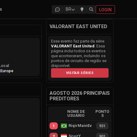
as
BR
LOGIN
VALORANT EAST UNITED
Esse evento faz parte da série
VALORANT East United
. Essa
página inclui todos os eventos
que aconteceram, incluindo os
pontos de circuito de região se
Local
disponível.
Europe
VISITAR SÉRIES
AGOSTO 2026 PRINCIPAIS
PREDITORES
NOME DE
PONTO
USUÁRIO
S
RiqirMainEvie
1
931
ScuzY
2
901