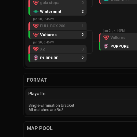
gola stopa
0
Wintermint
2
jan 20, 6:45PM
FULL BOX 200
1
jan 21, 4:10PM
Vultures
2
Vultures
jan 20, 6:45PM
PURPURE
XZ
0
PURPURE
2
FORMAT
Playoffs
Single-Elimination bracket
All matches are Bo3
MAP POOL