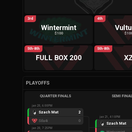
3rd
4th
Wintermint
Vultu
$100
$10
5th-8th
5th-8th
FULL BOX 200
X
PLAYOFFS
QUARTER FINALS
SEMI FINA
jan 20, 6:00PM
Szach Mat
2
jan 21, 4:10PM
Sila4i
0
Szach Mat
jan 20, 7:25PM
Wintermint