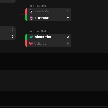
jan 21, 6:50PM
Szach Mat
1
PURPURE
2
0
jan 21, 6:35PM
2
Wintermint
2
Vultures
0