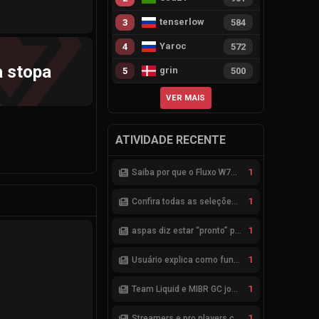
tenserlow
3
584
Yaroc
4
572
a stopa
grin
5
500
VER MAIS
ATIVIDADE RECENTE
1
Saiba por que o Fluxo W7M não avançou na parceria com a Riot
1
Confira todas as seleções de VALORANT para a ENC 2026
1
aspas diz estar “pronto” para seleção brasileira de VALORANT
1
Usuário explica como funciona esquema de bets no VALORANT
1
Team Liquid e MIBR GC jogarão a Fase de Acesso do VCB 2026
1
Streamers e pro players criticam ranqueadas de VALORANT