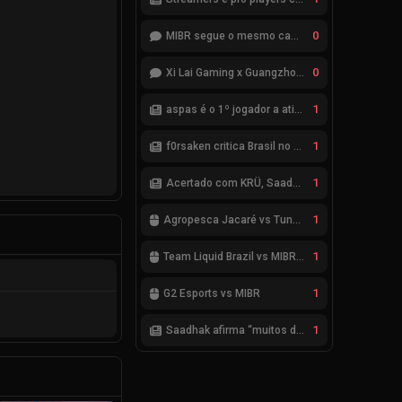
0
MIBR segue o mesmo caminho da RRQ no Kickoff? Bom começo, mas risco de eliminação hoje
0
Xi Lai Gaming x Guangzhou Huadu Bilibili Gaming (Bilibili Gaming)
1
aspas é o 1º jogador a atingir saldo positivo de 1 mil kills no VCT
1
f0rsaken critica Brasil no VALORANT: “Ninguém mais leva a sério”
1
Acertado com KRÜ, Saadhak se envolve em polêmica com keznit
1
Agropesca Jacaré vs Tung Tung Tung Sahur
1
Team Liquid Brazil vs MIBR GC
1
G2 Esports vs MIBR
1
Saadhak afirma “muitos desafios, dentro e fora do servidor” sobre a jornada até a classificação