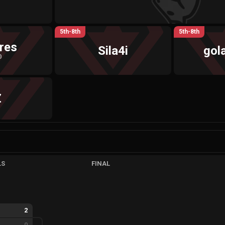
5th-8th
5th-8th
res
Sila4i
gol
0
Z
LS
FINAL
2
0