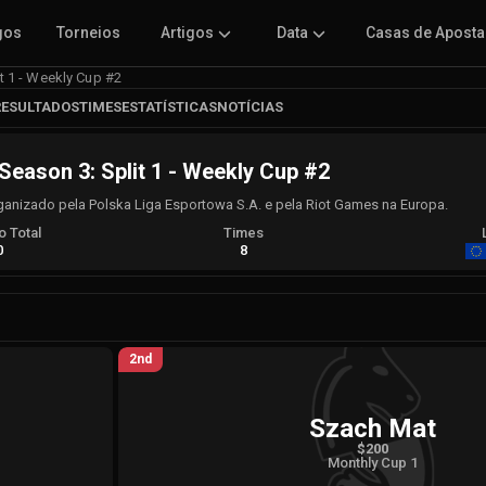
gos
Torneios
Artigos
Data
Casas de Apost
t 1 - Weekly Cup #2
RESULTADOS
TIMES
ESTATÍSTICAS
NOTÍCIAS
eason 3: Split 1 - Weekly Cup #2
anizado pela Polska Liga Esportowa S.A. e pela Riot Games na Europa.
 Total
Times
0
8
2nd
Szach Mat
$200
Monthly Cup 1