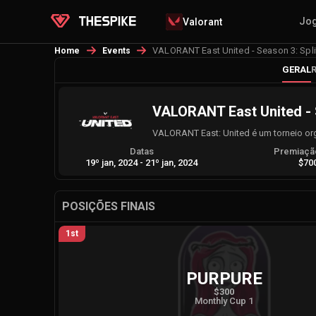
Jo
Valorant
VALORANT East United - Season 3: Spli
Home
Events
GERAL
VALORANT East United - S
VALORANT East: United é um torneio org
Datas
Premiação
19º jan, 2024
-
21º jan, 2024
$70
POSIÇÕES FINAIS
1st
PURPURE
$300
Monthly Cup 1