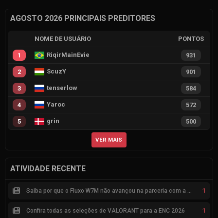
AGOSTO 2026 PRINCIPAIS PREDITORES
NOME DE USUÁRIO
PONTOS
RiqirMainEvie
1
931
ScuzY
2
901
tenserlow
3
584
Yaroc
4
572
grin
5
500
VER MAIS
ATIVIDADE RECENTE
1
Saiba por que o Fluxo W7M não avançou na parceria com a Riot
1
Confira todas as seleções de VALORANT para a ENC 2026