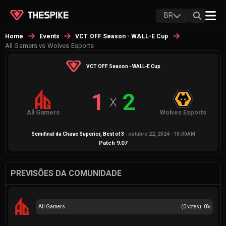
BR
Home
Events
VCT OFF Season - WALL-E Cup
All Gamers vs Wolves Esports
VCT OFF Season - WALL-E Cup
1
2
X
All Gamers
Wolves Esports
Semifinal da Chave Superior
, Best of
3
-
outubro 22, 2024 - 10:00AM
Patch
9.07
PREVISÕES DA COMUNIDADE
All Gamers
(
0
votes)
0
%