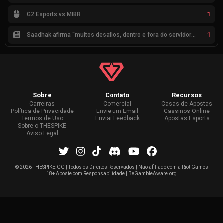
1
G2 Esports vs MIBR
1
Saadhak afirma “muitos desafios, dentro e fora do servidor” sobre a jornada até a classificação
Sobre
Contato
Recursos
Carreiras
Comercial
Casas de Apostas
Política de Privacidade
Envie um Email
Cassinos Online
Termos de Uso
Enviar Feedback
Apostas Esports
Sobre o THESPIKE
Aviso Legal
©
2026 THESPIKE.GG | Todos os Direitos Reservados | Não afiliado com a Riot Games
18+ Aposte com Responsabilidade | BeGambleAware.org