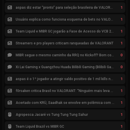
1
aspas diz estar “pronto” para seleção brasileira de VALORANT
1
Usuário explica como funciona esquema de bets no VALORANT
1
Team Liquid e MIBR GC jogarão a Fase de Acesso do VCB 2026
1
Streamers e pro players criticam ranqueadas de VALORANT
0
MIBR segue o mesmo caminho da RRQ no Kickoff? Bom começo, mas risco de eliminação hoje
0
Xi Lai Gaming x Guangzhou Huadu Bilibili Gaming (Bilibili Gaming)
1
aspas é o 1º jogador a atingir saldo positivo de 1 mil kills no VCT
1
f0rsaken critica Brasil no VALORANT: “Ninguém mais leva a sério”
1
Acertado com KRÜ, Saadhak se envolve em polêmica com keznit
1
Agropesca Jacaré vs Tung Tung Tung Sahur
1
Team Liquid Brazil vs MIBR GC