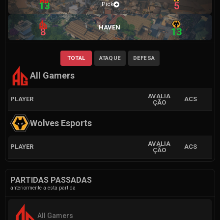
13
5
Pick
HAVEN
8
13
TOTAL
ATAQUE
DEFESA
All Gamers
AVALIA
PLAYER
ACS
ÇÃO
Wolves Esports
AVALIA
PLAYER
ACS
ÇÃO
PARTIDAS PASSADAS
anteriormente a esta partida
All Gamers