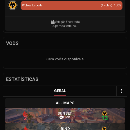
Wolves Esports
(
4
votes)
100
%
Votação Encerrada
A partida terminou
VODS
Sem vods disponíveis
ESTATÍSTICAS
GERAL
ALL MAPS
SUNSET
2
13
Pick
BIND