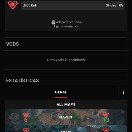
LBCC Red
(
0
votes)
0
%
Votação Encerrada
A partida terminou
VODS
Sem vods disponíveis
ESTATÍSTICAS
GERAL
ALL MAPS
HAVEN
6
13