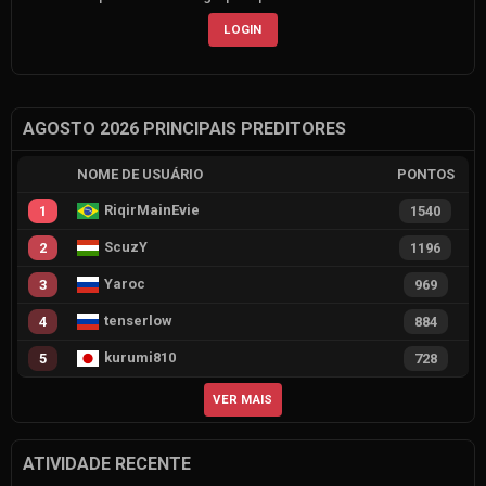
LOGIN
AGOSTO 2026 PRINCIPAIS PREDITORES
NOME DE USUÁRIO
PONTOS
RiqirMainEvie
1
1540
ScuzY
2
1196
Yaroc
3
969
tenserlow
4
884
kurumi810
5
728
VER MAIS
ATIVIDADE RECENTE