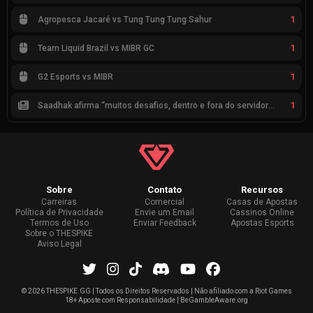
1
Agropesca Jacaré vs Tung Tung Tung Sahur
1
Team Liquid Brazil vs MIBR GC
1
G2 Esports vs MIBR
1
Saadhak afirma “muitos desafios, dentro e fora do servidor” sobre a jornada até a classificação
Sobre
Contato
Recursos
Carreiras
Comercial
Casas de Apostas
Política de Privacidade
Envie um Email
Cassinos Online
Termos de Uso
Enviar Feedback
Apostas Esports
Sobre o THESPIKE
Aviso Legal
©
2026 THESPIKE.GG | Todos os Direitos Reservados | Não afiliado com a Riot Games
18+ Aposte com Responsabilidade | BeGambleAware.org