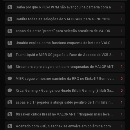
1
Saiba por que o Fluxo W7M não avançou na parceria com a Riot
1
Confira todas as seleções de VALORANT para a ENC 2026
1
aspas diz estar “pronto” para seleção brasileira de VALORANT
1
Usuário explica como funciona esquema de bets no VALORANT
1
Team Liquid e MIBR GC jogarão a Fase de Acesso do VCB 2026
1
Streamers e pro players criticam ranqueadas de VALORANT
0
MIBR segue o mesmo caminho da RRQ no Kickoff? Bom começo, mas risco de eliminação hoje
0
Xi Lai Gaming x Guangzhou Huadu Bilibili Gaming (Bilibili Gaming)
1
aspas é o 1º jogador a atingir saldo positivo de 1 mil kills no VCT
1
f0rsaken critica Brasil no VALORANT: “Ninguém mais leva a sério”
1
Acertado com KRÜ, Saadhak se envolve em polêmica com keznit