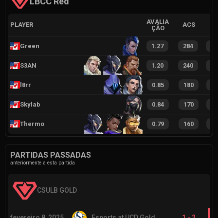
LBCC Red
AVALIA
PLAYER
ACS
ÇÃO
Green
1.27
284
5
S3AN
1.20
240
5
l8rr
0.85
180
3
Skylab
0.84
170
3
Thermo
0.79
160
3
PARTIDAS PASSADAS
anteriormente a esta partida
CSULB GOLD
fevereiro 8, 2025
Esports at UCD Gold
1
-
2