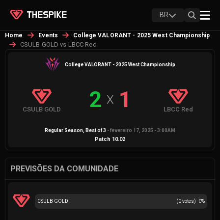
BR
Home
Events
College VALORANT - 2025 West Championship
CSULB GOLD vs LBCC Red
College VALORANT - 2025 West Championship
2
1
X
CSULB GOLD
LBCC Red
Regular Season
, Best of
3
-
fevereiro 17, 2025 - 3:00AM
Patch
10.02
PREVISÕES DA COMUNIDADE
CSULB GOLD
(
0
votes)
0
%