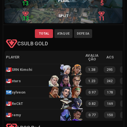
PEARL
13
5
SPLIT
13
11
TOTAL
ATAQUE
DEFESA
CSULB GOLD
AVALIA
PLAYER
ACS
ÇÃO
SRN Kimchi
1.38
295
6
stars
1.23
242
5
sylveon
0.97
178
4
ReCkT
0.82
169
3
remy
0.77
150
3