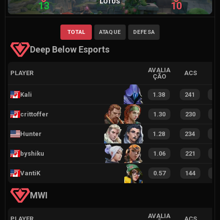
LOTUS
13
10
TOTAL
ATAQUE
DEFESA
Deep Below Esports
AVALIA
PLAYER
ACS
ÇÃO
Kali
1.38
241
3
crittoffer
1.30
230
3
Hunter
1.28
234
3
byshiku
1.06
221
3
VantiK
0.57
144
1
MWI
AVALIA
PLAYER
ACS