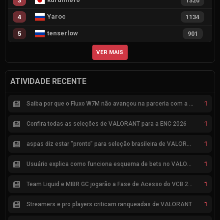
3
1320
Yaroc
4
1134
tenserlow
5
901
VER MAIS
ATIVIDADE RECENTE
1
Saiba por que o Fluxo W7M não avançou na parceria com a Riot
1
Confira todas as seleções de VALORANT para a ENC 2026
1
aspas diz estar “pronto” para seleção brasileira de VALORANT
1
Usuário explica como funciona esquema de bets no VALORANT
1
Team Liquid e MIBR GC jogarão a Fase de Acesso do VCB 2026
1
Streamers e pro players criticam ranqueadas de VALORANT