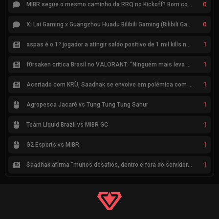
0
MIBR segue o mesmo caminho da RRQ no Kickoff? Bom começo, mas risco de eliminação hoje
0
Xi Lai Gaming x Guangzhou Huadu Bilibili Gaming (Bilibili Gaming)
1
aspas é o 1º jogador a atingir saldo positivo de 1 mil kills no VCT
1
f0rsaken critica Brasil no VALORANT: “Ninguém mais leva a sério”
1
Acertado com KRÜ, Saadhak se envolve em polêmica com keznit
1
Agropesca Jacaré vs Tung Tung Tung Sahur
1
Team Liquid Brazil vs MIBR GC
1
G2 Esports vs MIBR
1
Saadhak afirma “muitos desafios, dentro e fora do servidor” sobre a jornada até a classificação