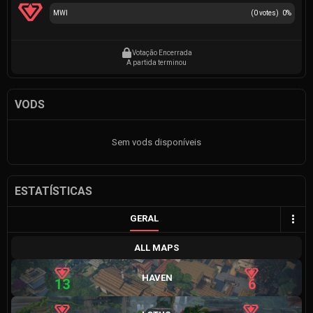
MWI
(
0
votes)
0
%
Votação Encerrada
A partida terminou
VODS
Sem vods disponíveis
ESTATÍSTICAS
GERAL
ALL MAPS
HAVEN
13
6