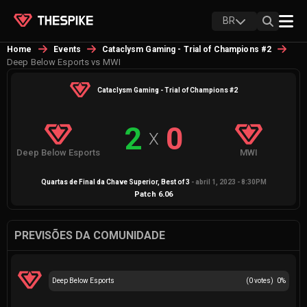
BR
Home
Events
Cataclysm Gaming - Trial of Champions #2
Deep Below Esports vs MWI
Cataclysm Gaming - Trial of Champions #2
2
0
X
Deep Below Esports
MWI
Quartas de Final da Chave Superior
, Best of
3
-
abril 1, 2023 - 8:30PM
Patch
6.06
PREVISÕES DA COMUNIDADE
Deep Below Esports
(
0
votes)
0
%