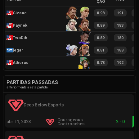
ÇÃO
Cizaac
0.98
191
2
Paynek
0.89
183
2
TwoDih
0.89
180
2
jegar
0.81
188
2
Atheros
0.78
192
2
PARTIDAS PASSADAS
anteriormente a esta partida
Deep Below Esports
Courageous
abril 1, 2023
2
-
0
Cockroaches