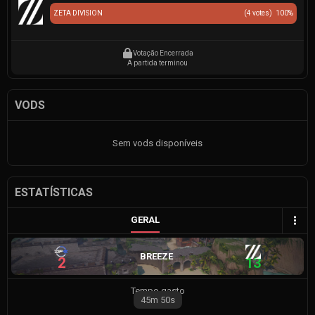
ZETA DIVISION
(
4
votes)
100
%
Votação Encerrada
A partida terminou
VODS
Sem vods disponíveis
ESTATÍSTICAS
GERAL
BREEZE
2
13
Tempo gasto
45m
50s