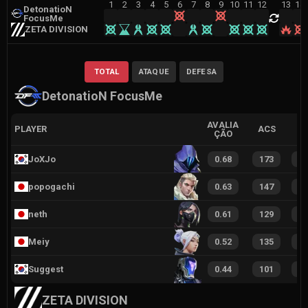
1
2
3
4
5
6
7
8
9
10
11
12
13
14
DetonatioN
FocusMe
ZETA DIVISION
TOTAL
ATAQUE
DEFESA
DetonatioN FocusMe
AVALIA
PLAYER
ACS
ÇÃO
JoXJo
0.68
173
8
popogachi
0.63
147
8
neth
0.61
129
7
Meiy
0.52
135
6
Suggest
0.44
101
4
ZETA DIVISION