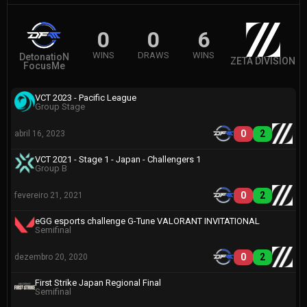
0
0
6
WINS
DRAWS
WINS
DetonatioN
ZETA DIVISION
FocusMe
VCT 2023 - Pacific League
Group Stage
0
2
abril 16, 2023
VCT 2021 - Stage 1 - Japan - Challengers 1
Group B
0
2
fevereiro 21, 2021
eGG esports challenge G-Tune VALORANT INVITATIONAL
Semifinal
0
2
dezembro 20, 2020
First Strike Japan Regional Final
Semifinal