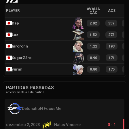
AVALIA
PLAYER
ACS
ÇÃO
Dep
2.02
359
2
Laz
1.52
273
1
hiroronn
1.22
193
1
SugarZ3ro
0.90
171
8
yuran
0.80
175
1
PARTIDAS PASSADAS
anteriormente a esta partida
DetonatioN FocusMe
dezembro 2, 2023
Natus Vincere
0
-
1