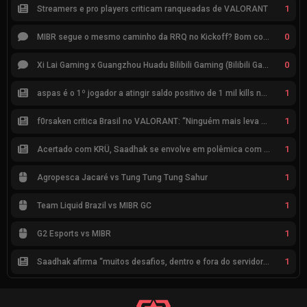
1
Streamers e pro players criticam ranqueadas de VALORANT
0
MIBR segue o mesmo caminho da RRQ no Kickoff? Bom começo, mas risco de eliminação hoje
0
Xi Lai Gaming x Guangzhou Huadu Bilibili Gaming (Bilibili Gaming)
1
aspas é o 1º jogador a atingir saldo positivo de 1 mil kills no VCT
1
f0rsaken critica Brasil no VALORANT: “Ninguém mais leva a sério”
1
Acertado com KRÜ, Saadhak se envolve em polêmica com keznit
1
Agropesca Jacaré vs Tung Tung Tung Sahur
1
Team Liquid Brazil vs MIBR GC
1
G2 Esports vs MIBR
1
Saadhak afirma “muitos desafios, dentro e fora do servidor” sobre a jornada até a classificação