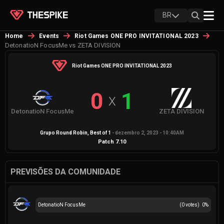
BR
Home
Events
Riot Games ONE PRO INVITATIONAL 2023
DetonatioN FocusMe vs ZETA DIVISION
Riot Games ONE PRO INVITATIONAL 2023
0
1
X
DetonatioN FocusMe
ZETA DIVISION
Grupo Round Robin
, Best of
1
-
dezembro 2, 2023 - 10:40AM
Patch
7.10
PREVISÕES DA COMUNIDADE
DetonatioN FocusMe
(
0
votes)
0
%