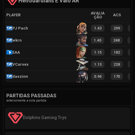
HellGuardians E Valo AR
AVALIA
PLAYER
ACS
ÇÃO
PJ Pach
1.43
299
2
wkrn
1.40
248
2
EAA
1.15
182
1
VCarvex
1.13
228
1
daezinn
0.94
170
1
PARTIDAS PASSADAS
anteriormente a esta partida
Dolphins Gaming Trys