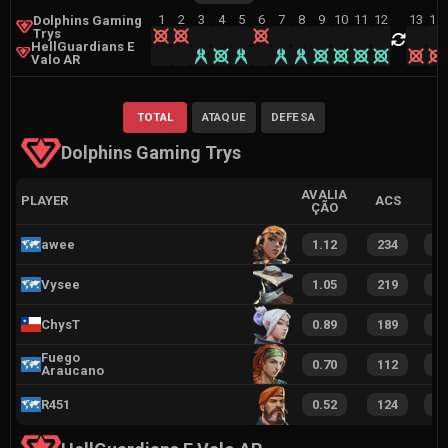
1
2
3
4
5
6
7
8
9
10
11
12
13
14
Dolphins Gaming
Trys
HellGuardians E
Valo AR
TOTAL
ATAQUE
DEFESA
Dolphins Gaming Trys
AVALIA
PLAYER
ACS
ÇÃO
awee
1.12
234
1
Vysee
1.05
219
1
ChysT
0.89
189
1
Fuego
0.70
112
8
Araucano
R451
0.52
124
8