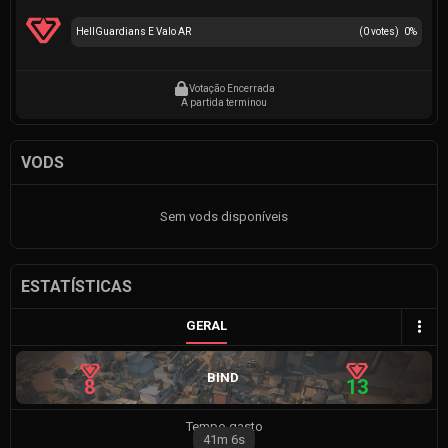
HellGuardians E Valo AR
(
0
votes)
0
%
Votação Encerrada
A partida terminou
VODS
Sem vods disponíveis
ESTATÍSTICAS
GERAL
BIND
8
13
Tempo gasto
41m
6s