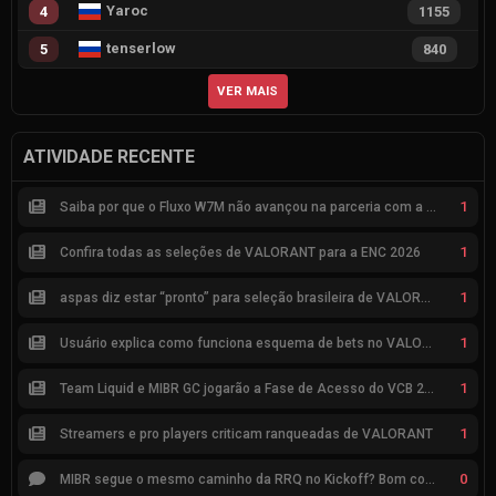
Yaroc
4
1155
tenserlow
5
840
VER MAIS
ATIVIDADE RECENTE
1
Saiba por que o Fluxo W7M não avançou na parceria com a Riot
1
Confira todas as seleções de VALORANT para a ENC 2026
1
aspas diz estar “pronto” para seleção brasileira de VALORANT
1
Usuário explica como funciona esquema de bets no VALORANT
1
Team Liquid e MIBR GC jogarão a Fase de Acesso do VCB 2026
1
Streamers e pro players criticam ranqueadas de VALORANT
0
MIBR segue o mesmo caminho da RRQ no Kickoff? Bom começo, mas risco de eliminação hoje