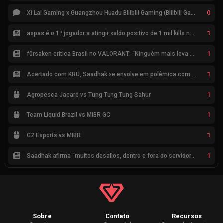
0
Xi Lai Gaming x Guangzhou Huadu Bilibili Gaming (Bilibili Gaming)
1
aspas é o 1º jogador a atingir saldo positivo de 1 mil kills no VCT
1
f0rsaken critica Brasil no VALORANT: “Ninguém mais leva a sério”
1
Acertado com KRÜ, Saadhak se envolve em polêmica com keznit
1
Agropesca Jacaré vs Tung Tung Tung Sahur
1
Team Liquid Brazil vs MIBR GC
1
G2 Esports vs MIBR
1
Saadhak afirma “muitos desafios, dentro e fora do servidor” sobre a jornada até a classificação
Sobre
Contato
Recursos