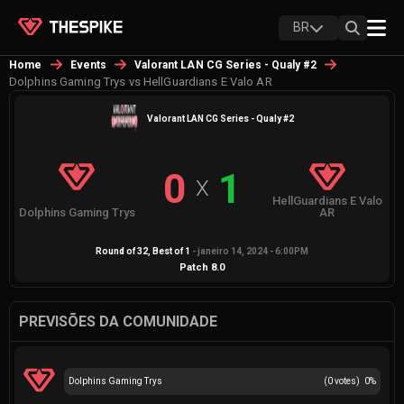
BR
Home
Events
Valorant LAN CG Series - Qualy #2
Dolphins Gaming Trys vs HellGuardians E Valo AR
Valorant LAN CG Series - Qualy #2
0
1
X
HellGuardians E Valo
Dolphins Gaming Trys
AR
Round of 32
, Best of
1
-
janeiro 14, 2024 - 6:00PM
Patch
8.0
PREVISÕES DA COMUNIDADE
Dolphins Gaming Trys
(
0
votes)
0
%