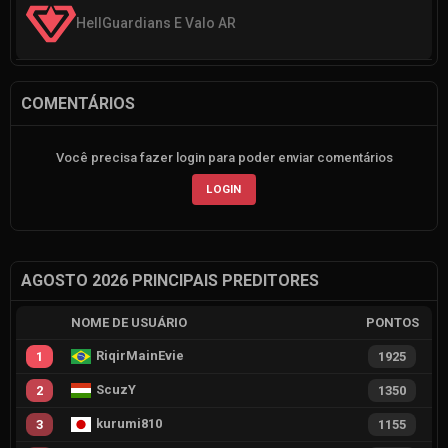
HellGuardians E Valo AR
COMENTÁRIOS
Você precisa fazer login para poder enviar comentários
LOGIN
AGOSTO 2026 PRINCIPAIS PREDITORES
NOME DE USUÁRIO
PONTOS
RiqirMainEvie
1
1925
ScuzY
2
1350
kurumi810
3
1155