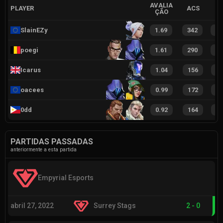
AVALIA
PLAYER
ACS
ÇÃO
SlainEZy
1.69
342
4
poegi
1.61
290
4
Icarus
1.04
156
1
oacees
0.99
172
2
0dd
0.92
164
1
PARTIDAS PASSADAS
anteriormente a esta partida
Empyrial Esports
abril 27, 2022
Surrey Stags
2
-
0