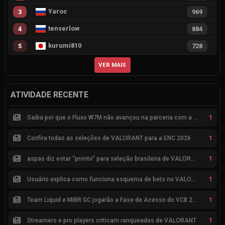
Yaroc
3
969
tenserlow
4
884
kurumi810
5
728
VER MAIS
ATIVIDADE RECENTE
1
Saiba por que o Fluxo W7M não avançou na parceria com a Riot
1
Confira todas as seleções de VALORANT para a ENC 2026
1
aspas diz estar “pronto” para seleção brasileira de VALORANT
1
Usuário explica como funciona esquema de bets no VALORANT
1
Team Liquid e MIBR GC jogarão a Fase de Acesso do VCB 2026
1
Streamers e pro players criticam ranqueadas de VALORANT