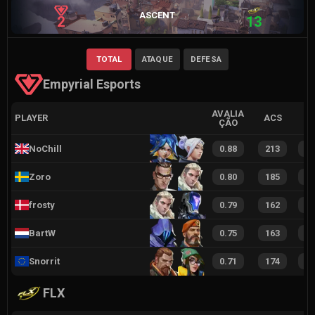
ASCENT
2
13
TOTAL
ATAQUE
DEFESA
Empyrial Esports
AVALIA
PLAYER
ACS
ÇÃO
NoChill
0.88
213
2
Zoro
0.80
185
2
frosty
0.79
162
2
BartW
0.75
163
2
Snorrit
0.71
174
2
FLX