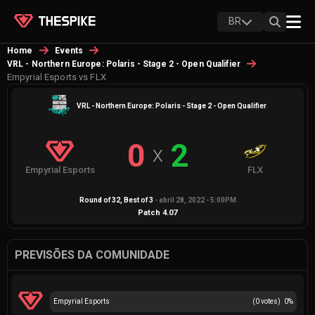
BR
Home
Events
VRL - Northern Europe: Polaris - Stage 2 - Open Qualifier
Empyrial Esports vs FLX
VRL - Northern Europe: Polaris - Stage 2 - Open Qualifier
0
2
X
Empyrial Esports
FLX
Round of 32
, Best of
3
-
abril 28, 2022 - 5:00PM
Patch
4.07
PREVISÕES DA COMUNIDADE
Empyrial Esports
(
0
votes)
0
%