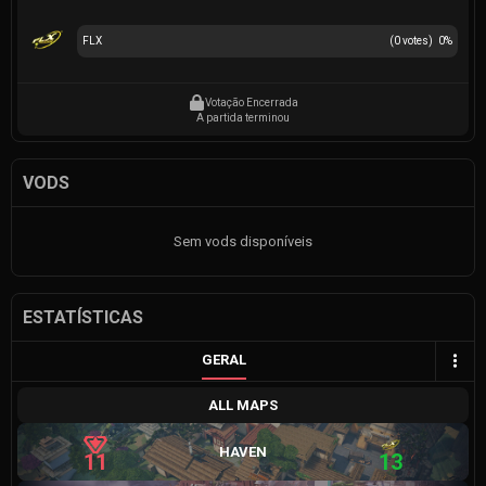
FLX
(
0
votes)
0
%
Votação Encerrada
A partida terminou
VODS
Sem vods disponíveis
ESTATÍSTICAS
GERAL
ALL MAPS
HAVEN
11
13