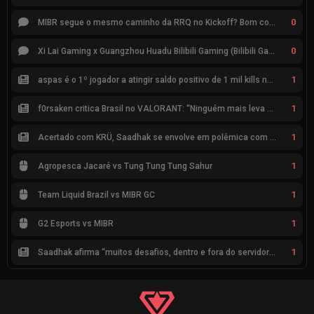
0
MIBR segue o mesmo caminho da RRQ no Kickoff? Bom começo, mas risco de eliminação hoje
0
Xi Lai Gaming x Guangzhou Huadu Bilibili Gaming (Bilibili Gaming)
1
aspas é o 1º jogador a atingir saldo positivo de 1 mil kills no VCT
1
f0rsaken critica Brasil no VALORANT: “Ninguém mais leva a sério”
1
Acertado com KRÜ, Saadhak se envolve em polêmica com keznit
1
Agropesca Jacaré vs Tung Tung Tung Sahur
1
Team Liquid Brazil vs MIBR GC
1
G2 Esports vs MIBR
1
Saadhak afirma “muitos desafios, dentro e fora do servidor” sobre a jornada até a classificação