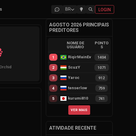
as
BR
LOGIN
AGOSTO 2026 PRINCIPAIS
PREDITORES
NOME DE
PONTO
USUÁRIO
S
RiqirMainEvie
1
1404
Orchid
ScuzY
2
1071
Yaroc
3
912
tenserlow
4
759
kurumi810
5
741
VER MAIS
ATIVIDADE RECENTE