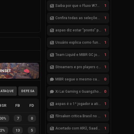
1
Saiba por que o Fluxo W7M não avançou na parceria com a Riot
1
Confira todas as seleções de VALORANT para a ENC 2026
1
aspas diz estar “pronto” para seleção brasileira de VALORANT
1
Usuário explica como funciona esquema de bets no VALORANT
1
Team Liquid e MIBR GC jogarão a Fase de Acesso do VCB 2026
1
Streamers e pro players criticam ranqueadas de VALORANT
UNSET
0
MIBR segue o mesmo caminho da RRQ no Kickoff? Bom começo, mas risco de eliminação hoje
ATAQUE
DEFESA
0
Xi Lai Gaming x Guangzhou Huadu Bilibili Gaming (Bilibili Gaming)
1
aspas é o 1º jogador a atingir saldo positivo de 1 mil kills no VCT
BSR
FB
FD
1
f0rsaken critica Brasil no VALORANT: “Ninguém mais leva a sério”
00%
7
0
1
Acertado com KRÜ, Saadhak se envolve em polêmica com keznit
72%
13
5