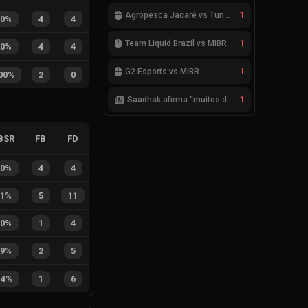
1
Agropesca Jacaré vs Tung Tung Tung Sahur
50%
4
4
1
Team Liquid Brazil vs MIBR GC
50%
4
4
1
G2 Esports vs MIBR
00%
2
0
1
Saadhak afirma “muitos desafios, dentro e fora do servidor” sobre a jornada até a classificação
BSR
FB
FD
50%
4
4
31%
5
11
20%
1
4
29%
2
5
14%
1
6