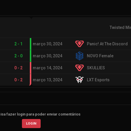
Twisted Mi
2
-
1
março 30, 2024
Panic! At The Discord
2
-
0
março 30, 2024
NOVO Female
0
-
2
março 14, 2024
SKULLIES
0
-
2
março 13, 2024
LXT Esports
isa fazer login para poder enviar comentários
LOGIN