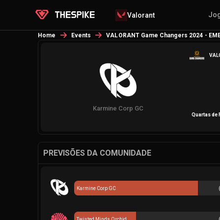
Jo
Valorant
Home
Events
VALORANT Game Changers 2024 - EME
VALO
Karmine Corp GC
Quartas de 
PREVISÕES DA COMUNIDADE
Karmine Corp GC
Twisted Minds Orchid