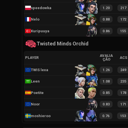
speedowka
1.20
217
Nelo
0.88
172
Kuripuuya
0.86
155
Twisted Minds Orchid
AVALIA
PLAYER
ACS
ÇÃO
TWIS lexa
1.26
249
Leen
1.08
235
Poetite
0.85
178
Noor
0.83
171
moshieroo
0.76
153