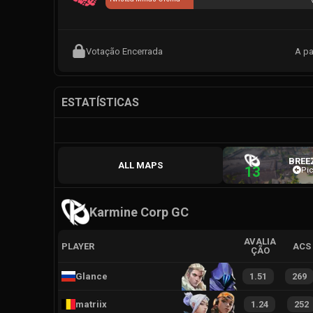
Votação Encerrada
A pa
ESTATÍSTICAS
BREE
ALL MAPS
13
Pi
Karmine Corp GC
AVALIA
PLAYER
ACS
ÇÃO
Glance
1.51
269
matriix
1.24
252