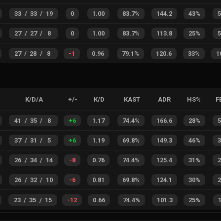
33
/
33
/
19
0
1.00
83.7%
144.2
43%
27
/
27
/
8
0
1.00
83.7%
113.8
25%
27
/
28
/
8
-1
0.96
79.1%
120.6
33%
1
K/D/A
+/-
K/D
KAST
ADR
HS%
F
41
/
35
/
8
+
6
1.17
74.4%
166.6
28%
37
/
31
/
5
+
6
1.19
69.8%
149.3
46%
26
/
34
/
14
-8
0.76
74.4%
125.4
31%
26
/
32
/
10
-6
0.81
69.8%
124.1
30%
23
/
35
/
15
-12
0.66
74.4%
101.3
25%