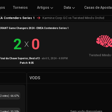
gos
Torneios
Artigos
Data
Casas de Apost
Karmine Corp GC vs Twisted Minds Orchid
A Contenders Series 1
RANT Game Changers 2024 - EMEA Contenders Series 1
2
0
X
Twisted Minds 
Final da Chave Superior
, Best of
3
-
abril 5, 2024 - 4:00PM
Patch
8.05
VODS
(
2
votes)
66.67
%
Sem vods disponíveis
(
1
votes)
33.33
%