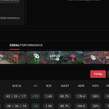
rtida terminou
GERAL
PERFORMANCE
ZE
LOTUS
S
11
13
6
ck
Pick
TOTAL
K/D/A
+/-
K/D
KAST
ADR
HS%
F
42
/
29
/
17
+
13
1.45
83.7%
176.4
30%
1
38
/
36
/
10
+
2
1.06
83.7%
166.5
32%