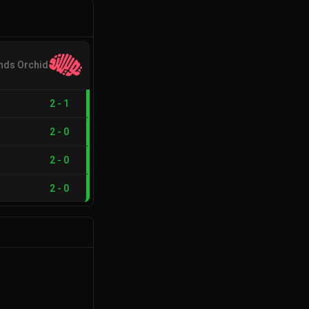
nds Orchid
2
-
1
2
-
0
2
-
0
2
-
0