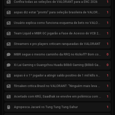
1
Confira todas as seleções de VALORANT para a ENC 2026
1
aspas diz estar “pronto” para seleção brasileira de VALORANT
1
Usuário explica como funciona esquema de bets no VALORANT
1
Team Liquid e MIBR GC jogarão a Fase de Acesso do VCB 2026
1
Streamers e pro players criticam ranqueadas de VALORANT
0
MIBR segue o mesmo caminho da RRQ no Kickoff? Bom começo, mas risco de eliminação hoje
0
Xi Lai Gaming x Guangzhou Huadu Bilibili Gaming (Bilibili Gaming)
1
aspas é o 1º jogador a atingir saldo positivo de 1 mil kills no VCT
1
f0rsaken critica Brasil no VALORANT: “Ninguém mais leva a sério”
1
Acertado com KRÜ, Saadhak se envolve em polêmica com keznit
1
Agropesca Jacaré vs Tung Tung Tung Sahur