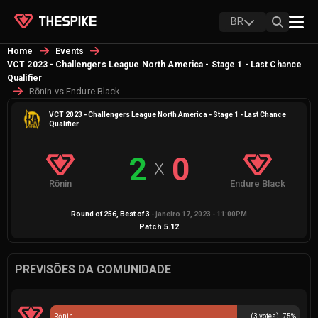
BR
Home
Events
VCT 2023 - Challengers League North America - Stage 1 - Last Chance
Qualifier
Rōnin vs Endure Black
VCT 2023 - Challengers League North America - Stage 1 - Last Chance
Qualifier
2
0
X
Rōnin
Endure Black
Round of 256
, Best of
3
-
janeiro 17, 2023 - 11:00PM
Patch
5.12
PREVISÕES DA COMUNIDADE
Rōnin
(
3
votes)
75
%