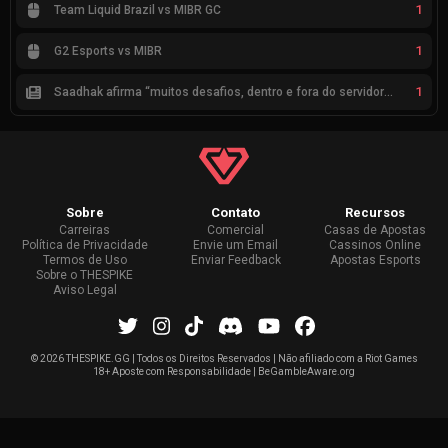
1
Team Liquid Brazil vs MIBR GC
1
G2 Esports vs MIBR
1
Saadhak afirma “muitos desafios, dentro e fora do servidor” sobre a jornada até a classificação
Sobre
Contato
Recursos
Carreiras
Comercial
Casas de Apostas
Política de Privacidade
Envie um Email
Cassinos Online
Termos de Uso
Enviar Feedback
Apostas Esports
Sobre o THESPIKE
Aviso Legal
©
2026 THESPIKE.GG | Todos os Direitos Reservados | Não afiliado com a Riot Games
18+ Aposte com Responsabilidade | BeGambleAware.org