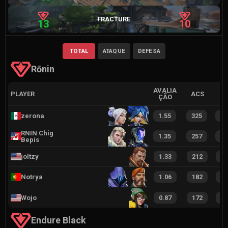
FRACTURE
13
10
TOTAL
ATAQUE
DEFESA
Rōnin
AVALIA
PLAYER
ACS
ÇÃO
zerona
1.55
325
4
RNIN Chig
1.35
257
3
Bepis
joltzy
1.33
212
3
Notrya
1.06
182
2
Wojo
0.87
172
2
Endure Black