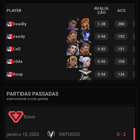
AVALIA
PLAYER
ACS
ÇÃO
Deadly
1.38
280
4
zaedy
0.94
192
3
Cell
0.82
151
2
c0da
0.65
158
2
Roop
0.54
124
1
PARTIDAS PASSADAS
anteriormente a esta partida
Rōnin
janeiro 10, 2023
VIRTUOSO
0
-
2