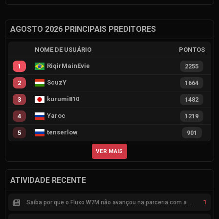
AGOSTO 2026 PRINCIPAIS PREDITORES
NOME DE USUÁRIO
PONTOS
RiqirMainEvie
1
2255
ScuzY
2
1664
kurumi810
3
1482
Yaroc
4
1219
tenserlow
5
901
VER MAIS
ATIVIDADE RECENTE
1
Saiba por que o Fluxo W7M não avançou na parceria com a Riot