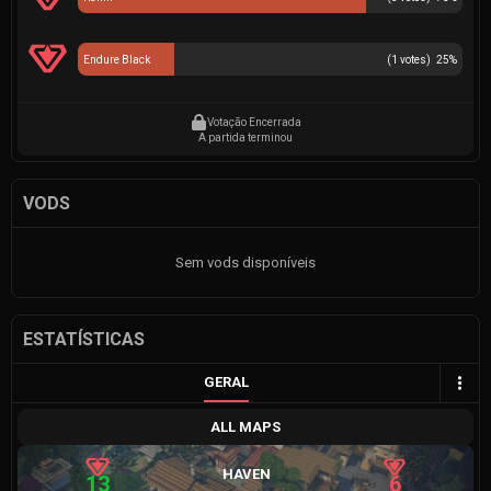
Endure Black
(
1
votes)
25
%
Votação Encerrada
A partida terminou
VODS
Sem vods disponíveis
ESTATÍSTICAS
GERAL
ALL MAPS
HAVEN
13
6