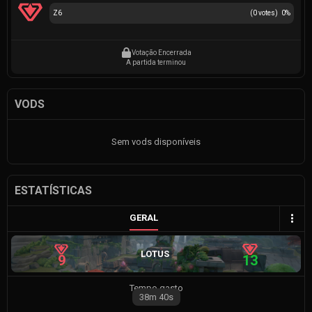
Z6
(
0
votes)
0
%
Votação Encerrada
A partida terminou
VODS
Sem vods disponíveis
ESTATÍSTICAS
GERAL
LOTUS
9
13
Tempo gasto
38m
40s