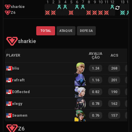
1
2
3
4
5
6
7
8
9
10
11
12
13
14
sharkie
Z6
TOTAL
ATAQUE
DEFESA
sharkie
AVALIA
PLAYER
ACS
ÇÃO
bliu
1.24
268
2
rafraft
1.16
201
1
D3flected
0.82
190
1
elegy
0.78
162
1
Seamen
0.76
157
1
Z6