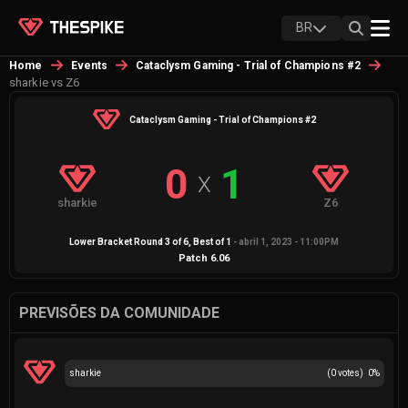
BR
Home
Events
Cataclysm Gaming - Trial of Champions #2
sharkie vs Z6
Cataclysm Gaming - Trial of Champions #2
0
1
X
sharkie
Z6
Lower Bracket Round 3 of 6
, Best of
1
-
abril 1, 2023 - 11:00PM
Patch
6.06
PREVISÕES DA COMUNIDADE
sharkie
(
0
votes)
0
%