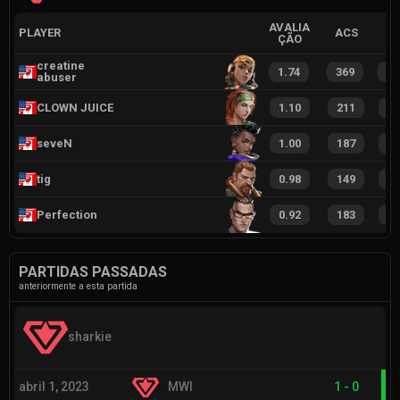
AVALIA
PLAYER
ACS
ÇÃO
creatine
1.74
369
2
abuser
CLOWN JUICE
1.10
211
1
seveN
1.00
187
1
tig
0.98
149
1
Perfection
0.92
183
1
PARTIDAS PASSADAS
anteriormente a esta partida
sharkie
abril 1, 2023
MWI
1
-
0