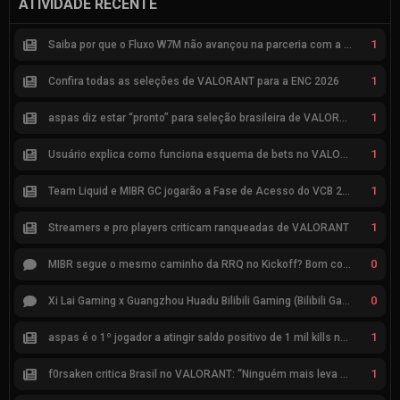
ATIVIDADE RECENTE
1
Saiba por que o Fluxo W7M não avançou na parceria com a Riot
1
Confira todas as seleções de VALORANT para a ENC 2026
1
aspas diz estar “pronto” para seleção brasileira de VALORANT
1
Usuário explica como funciona esquema de bets no VALORANT
1
Team Liquid e MIBR GC jogarão a Fase de Acesso do VCB 2026
1
Streamers e pro players criticam ranqueadas de VALORANT
0
MIBR segue o mesmo caminho da RRQ no Kickoff? Bom começo, mas risco de eliminação hoje
0
Xi Lai Gaming x Guangzhou Huadu Bilibili Gaming (Bilibili Gaming)
1
aspas é o 1º jogador a atingir saldo positivo de 1 mil kills no VCT
1
f0rsaken critica Brasil no VALORANT: “Ninguém mais leva a sério”