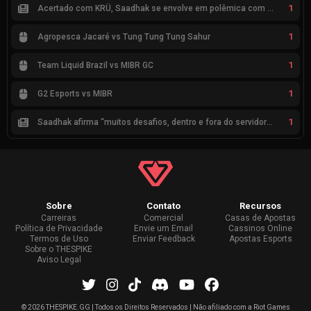
1
Acertado com KRÜ, Saadhak se envolve em polêmica com keznit
1
Agropesca Jacaré vs Tung Tung Tung Sahur
1
Team Liquid Brazil vs MIBR GC
1
G2 Esports vs MIBR
1
Saadhak afirma “muitos desafios, dentro e fora do servidor” sobre a jornada até a classificação
Sobre
Contato
Recursos
Carreiras
Comercial
Casas de Apostas
Política de Privacidade
Envie um Email
Cassinos Online
Termos de Uso
Enviar Feedback
Apostas Esports
Sobre o THESPIKE
Aviso Legal
©
2026 THESPIKE.GG | Todos os Direitos Reservados | Não afiliado com a Riot Games