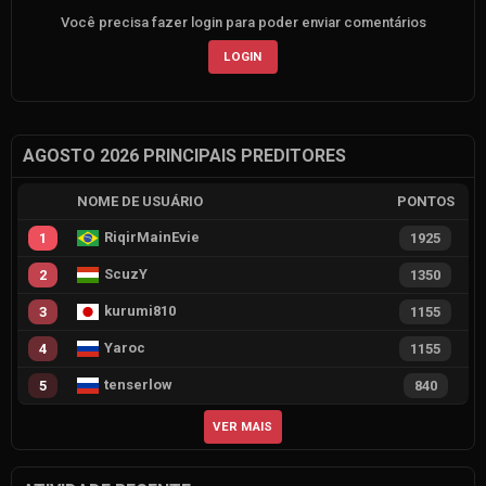
Você precisa fazer login para poder enviar comentários
LOGIN
AGOSTO 2026 PRINCIPAIS PREDITORES
NOME DE USUÁRIO
PONTOS
RiqirMainEvie
1
1925
ScuzY
2
1350
kurumi810
3
1155
Yaroc
4
1155
tenserlow
5
840
VER MAIS