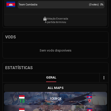
Team Cambodia
(
0
votes)
0
%
Votação Encerrada
A partida terminou
VODS
Sem vods disponíveis
ESTATÍSTICAS
GERAL
ALL MAPS
ICEBOX
13
9