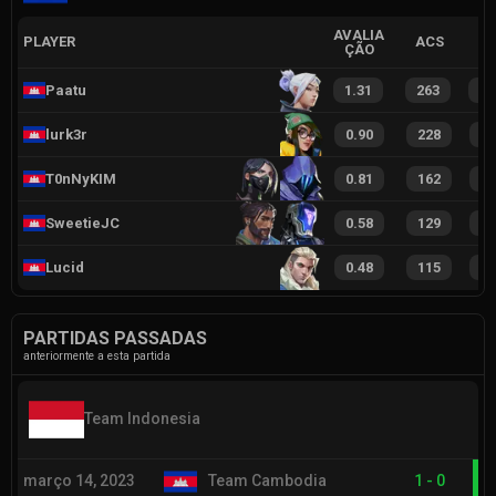
AVALIA
PLAYER
ACS
ÇÃO
Paatu
1.31
263
4
lurk3r
0.90
228
2
T0nNyKIM
0.81
162
2
SweetieJC
0.58
129
1
Lucid
0.48
115
1
PARTIDAS PASSADAS
anteriormente a esta partida
Team Indonesia
março 14, 2023
Team Cambodia
1
-
0