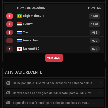
NOME DE USUÁRIO
PONTOS
RiqirMainEvie
1
1248
ScuzY
2
1020
Yaroc
3
912
tenserlow
4
670
kurumi810
5
572
VER MAIS
ATIVIDADE RECENTE
1
Saiba por que o Fluxo W7M não avançou na parceria com a Riot
1
Confira todas as seleções de VALORANT para a ENC 2026
1
aspas diz estar “pronto” para seleção brasileira de VALORANT