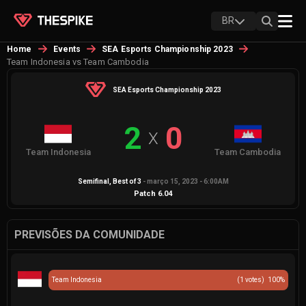
BR
Home
Events
SEA Esports Championship 2023
Team Indonesia vs Team Cambodia
SEA Esports Championship 2023
2
0
X
Team Indonesia
Team Cambodia
Semifinal
, Best of
3
-
março 15, 2023 - 6:00AM
Patch
6.04
PREVISÕES DA COMUNIDADE
Team Indonesia
(
1
votes)
100
%