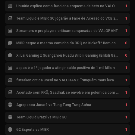
1
Usuário explica como funciona esquema de bets no VALORANT
1
Team Liquid e MIBR GC jogarão a Fase de Acesso do VCB 2026
1
Streamers e pro players criticam ranqueadas de VALORANT
0
MIBR segue o mesmo caminho da RRQ no Kickoff? Bom começo, mas risco de eliminação hoje
0
Xi Lai Gaming x Guangzhou Huadu Bilibili Gaming (Bilibili Gaming)
1
aspas é o 1º jogador a atingir saldo positivo de 1 mil kills no VCT
1
f0rsaken critica Brasil no VALORANT: “Ninguém mais leva a sério”
1
Acertado com KRÜ, Saadhak se envolve em polêmica com keznit
1
Agropesca Jacaré vs Tung Tung Tung Sahur
1
Team Liquid Brazil vs MIBR GC
1
G2 Esports vs MIBR