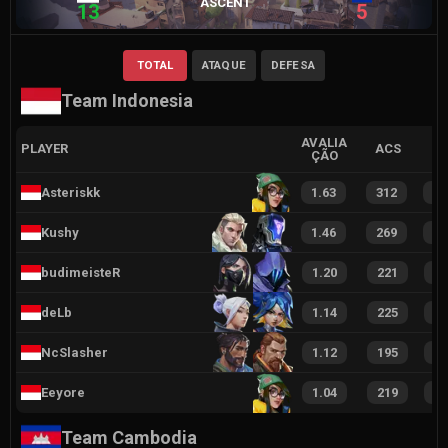
ASCENT
13
5
TOTAL
ATAQUE
DEFESA
Team Indonesia
AVALIA
PLAYER
ACS
ÇÃO
Asteriskk
1.63
312
2
Kushy
1.46
269
3
budimeisteR
1.20
221
3
deLb
1.14
225
3
NcSlasher
1.12
195
2
Eeyore
1.04
219
1
Team Cambodia