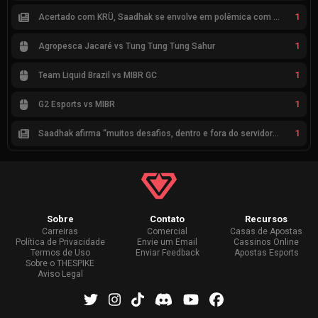
1
Acertado com KRÜ, Saadhak se envolve em polêmica com keznit
1
Agropesca Jacaré vs Tung Tung Tung Sahur
1
Team Liquid Brazil vs MIBR GC
1
G2 Esports vs MIBR
1
Saadhak afirma “muitos desafios, dentro e fora do servidor” sobre a jornada até a classificação
Sobre
Contato
Recursos
Carreiras
Comercial
Casas de Apostas
Política de Privacidade
Envie um Email
Cassinos Online
Termos de Uso
Enviar Feedback
Apostas Esports
Sobre o THESPIKE
Aviso Legal