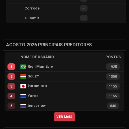
Corrode
-
Summit
-
AGOSTO 2026 PRINCIPAIS PREDITORES
NOME DE USUÁRIO
PONTOS
RiqirMainEvie
1
1925
ScuzY
2
1350
kurumi810
3
1155
Yaroc
4
1155
tenserlow
5
840
VER MAIS