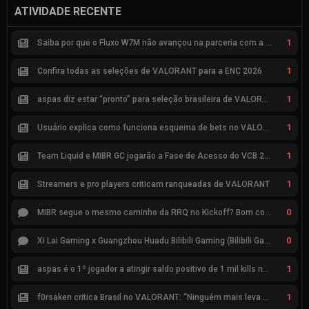
ATIVIDADE RECENTE
1
Saiba por que o Fluxo W7M não avançou na parceria com a Riot
1
Confira todas as seleções de VALORANT para a ENC 2026
1
aspas diz estar “pronto” para seleção brasileira de VALORANT
1
Usuário explica como funciona esquema de bets no VALORANT
1
Team Liquid e MIBR GC jogarão a Fase de Acesso do VCB 2026
1
Streamers e pro players criticam ranqueadas de VALORANT
0
MIBR segue o mesmo caminho da RRQ no Kickoff? Bom começo, mas risco de eliminação hoje
0
Xi Lai Gaming x Guangzhou Huadu Bilibili Gaming (Bilibili Gaming)
1
aspas é o 1º jogador a atingir saldo positivo de 1 mil kills no VCT
1
f0rsaken critica Brasil no VALORANT: “Ninguém mais leva a sério”