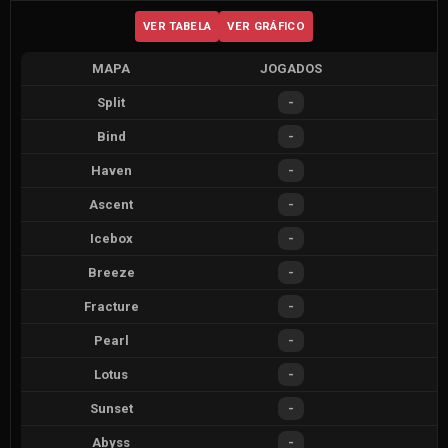
VER TABELA
VER GRÁFICO
MAPA
JOGADOS
V
Split
-
Bind
-
Haven
-
Ascent
-
Icebox
-
Breeze
-
Fracture
-
Pearl
-
Lotus
-
Sunset
-
Abyss
-