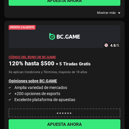
APUESTA AHORA
Mostrar más
OFERTA CALIENTE
4.8
/5
CÓDIGO DEL BONO DE BC.GAME
120% hasta $500
+ 5 Tiradas Gratis
Se aplican Condicions y Términos, mayores de 18 años
Opiniones sobre BC.GAME
Amplia variedad de mercados
+200 opciones de esports
Excelente plataforma de apuestas
APUESTA AHORA