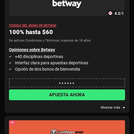
4.2
/5
CÓDIGO DEL BONO DE BETWAY
100% hasta $60
Se aplican Condicions y Términos, mayores de 18 años
Opiniones sobre Betway
+40 disciplinas deportivas
Interfaz clara para apuestas deportivas
Opción de dos bonos de bienvenida
APUESTA AHORA
Mostrar más
10.