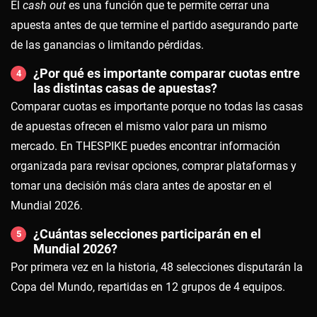
El
cash out
es una función que te permite cerrar una
apuesta antes de que termine el partido asegurando parte
de las ganancias o limitando pérdidas.
¿Por qué es importante comparar cuotas entre
las distintas casas de apuestas?
Comparar cuotas es importante porque no todas las casas
de apuestas ofrecen el mismo valor para un mismo
mercado. En THESPIKE puedes encontrar información
organizada para revisar opciones, comprar plataformas y
tomar una decisión más clara antes de apostar en el
Mundial 2026.
¿Cuántas selecciones participarán en el
Mundial 2026?
Por primera vez en la historia, 48 selecciones disputarán la
Copa del Mundo, repartidas en 12 grupos de 4 equipos.