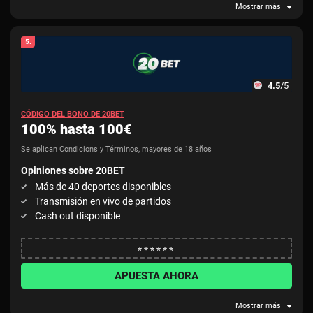
Mostrar más
5.
4.5
/5
CÓDIGO DEL BONO DE 20BET
100% hasta 100€
Se aplican Condicions y Términos, mayores de 18 años
Opiniones sobre 20BET
Más de 40 deportes disponibles
Transmisión en vivo de partidos
Cash out disponible
APUESTA AHORA
Mostrar más