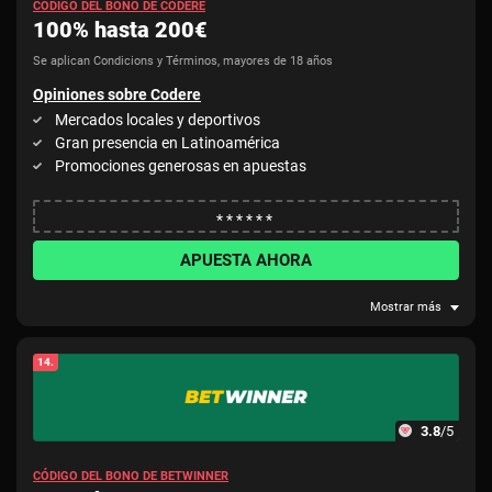
CÓDIGO DEL BONO DE CODERE
100% hasta 200€
Se aplican Condicions y Términos, mayores de 18 años
Opiniones sobre Codere
Mercados locales y deportivos
Gran presencia en Latinoamérica
Promociones generosas en apuestas
APUESTA AHORA
Mostrar más
14.
3.8
/5
CÓDIGO DEL BONO DE BETWINNER