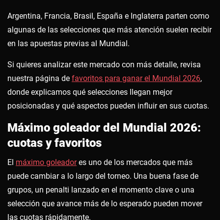
Argentina, Francia, Brasil, España e Inglaterra parten como
algunas de las selecciones que más atención suelen recibir
en las apuestas previas al Mundial.
Si quieres analizar este mercado con más detalle, revisa
nuestra página de
favoritos para ganar el Mundial 2026
,
donde explicamos qué selecciones llegan mejor
posicionadas y qué aspectos pueden influir en sus cuotas.
Máximo goleador del Mundial 2026:
cuotas y favoritos
El
máximo goleador
es uno de los mercados que más
puede cambiar a lo largo del torneo. Una buena fase de
grupos, un penalti lanzado en el momento clave o una
selección que avance más de lo esperado pueden mover
las cuotas rápidamente.