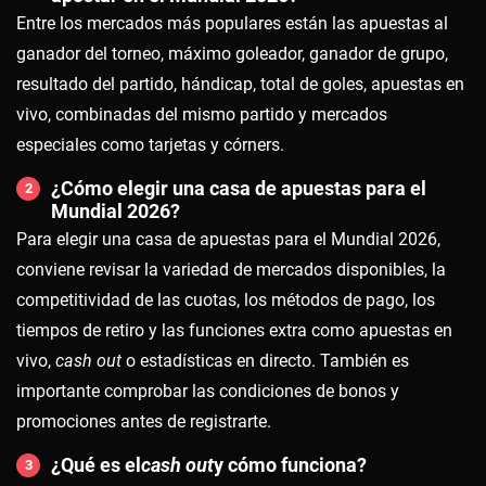
Entre los mercados más populares están las apuestas al
ganador del torneo, máximo goleador, ganador de grupo,
resultado del partido, hándicap, total de goles, apuestas en
vivo, combinadas del mismo partido y mercados
especiales como tarjetas y córners.
¿Cómo elegir una casa de apuestas para el
Mundial 2026?
Para elegir una casa de apuestas para el Mundial 2026,
conviene revisar la variedad de mercados disponibles, la
competitividad de las cuotas, los métodos de pago, los
tiempos de retiro y las funciones extra como apuestas en
vivo,
cash out
o estadísticas en directo. También es
importante comprobar las condiciones de bonos y
promociones antes de registrarte.
¿Qué es el
cash out
y cómo funciona?