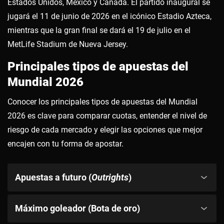
Estados Unidos, México y Canadá. El partido inaugural se
jugará el 11 de junio de 2026 en el icónico Estadio Azteca,
mientras que la gran final se dará el 19 de julio en el
MetLife Stadium de Nueva Jersey.
Principales tipos de apuestas del
Mundial 2026
Conocer los principales tipos de apuestas del Mundial
2026 es clave para comparar cuotas, entender el nivel de
riesgo de cada mercado y elegir las opciones que mejor
encajen con tu forma de apostar.
Apuestas a futuro (
Outrights
)
Las apuestas a futuro son mercados de largo plazo
Máximo goleador (Bota de oro)
que se realizan antes o durante el Mundial 2026. Aquí