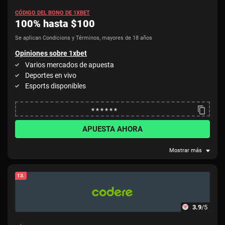
CÓDIGO DEL BONO DE 1XBET
100% hasta $100
Se aplican Condicions y Términos, mayores de 18 años
Opiniones sobre 1xbet
Varios mercados de apuesta
Deportes en vivo
Esports disponibles
APUESTA AHORA
Mostrar más
13.
3.9
/5