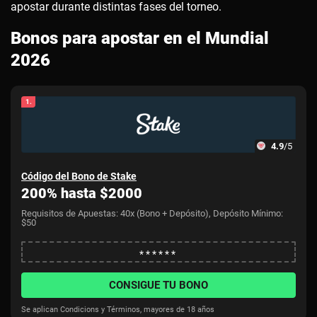
mientras que el hándicap añade una ventaja o
apostar durante distintas fases del torneo.
según el estilo de juego de cada selección o la
desventaja virtual a uno de los equipos para equilibrar
importancia del encuentro. También existirán
Bonos para apostar en el Mundial
las cuotas. Son mercados muy utilizados en partidos
mercados especiales como primero goleador, resultado
2026
donde existe un favorito claro o cuando se esperan
al descanso o número total de tarjetas, opciones que
encuentros con muchos goles.
suelen ganar protagonismo especialmente en
1.
apuestas en vivo y partidos de eliminación directa.
4.9
/5
Código del Bono de Stake
200% hasta $2000
Requisitos de Apuestas: 40x (Bono + Depósito), Depósito Mínimo:
$50
CONSIGUE TU BONO
Se aplican Condicions y Términos, mayores de 18 años