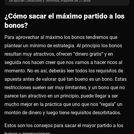
Se aplican Condicions y Términos, mayores de 21 años
¿Cómo sacar el máximo partido a los
bonos?
Para aprovechar al máximo los bonos tendremos que
plantear un mínimo de estrategia. Al principio los bonos
resultan muy atractivos, ofrecen “dinero gratis” y en
seguida nos hacen creer que nos vamos a hacer ricos al
momento. No es así, deberás leer todos los requisitos de
apuesta antes de valorar qué tan bueno es un bono. Estas
restricciones suelen ser muy limitantes, y un bono que no
parece tan atractivo en un principio, puede llegar a ser
mucho mejor en la práctica que uno que nos “regala” un
montón de dinero y luego tiene requisitos desorbitados.
Estos son los consejos para sacar el mayor partido a los
bonos y promociones: