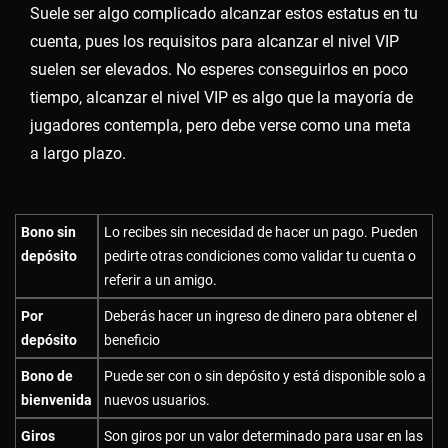
Suele ser algo complicado alcanzar estos estatus en tu
cuenta, pues los requisitos para alcanzar el nivel VIP
suelen ser elevados. No esperes conseguirlos en poco
tiempo, alcanzar el nivel VIP es algo que la mayoría de
jugadores contempla, pero debe verse como una meta
a largo plazo.
Bono sin
Lo recibes sin necesidad de hacer un pago. Pueden
depósito
pedirte otras condiciones como validar tu cuenta o
referir a un amigo.
Por
Deberás hacer un ingreso de dinero para obtener el
depósito
beneficio
Bono de
Puede ser con o sin depósito y está disponible solo a
bienvenida
nuevos usuarios.
Giros
Son giros por un valor determinado para usar en las