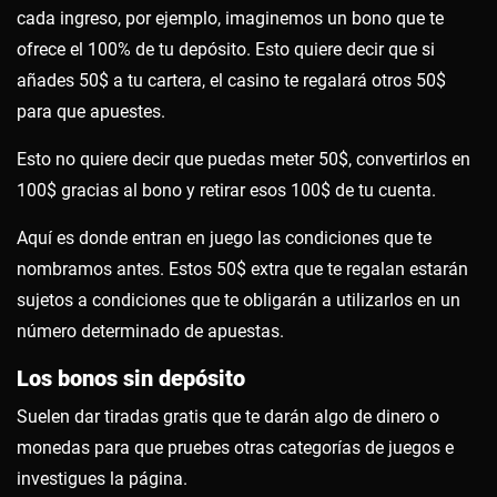
cada ingreso, por ejemplo, imaginemos un bono que te
ofrece el 100% de tu depósito. Esto quiere decir que si
añades 50$ a tu cartera, el casino te regalará otros 50$
para que apuestes.
Esto no quiere decir que puedas meter 50$, convertirlos en
100$ gracias al bono y retirar esos 100$ de tu cuenta.
Aquí es donde entran en juego las condiciones que te
nombramos antes. Estos 50$ extra que te regalan estarán
sujetos a condiciones que te obligarán a utilizarlos en un
número determinado de apuestas.
Los bonos sin depósito
Suelen dar tiradas gratis que te darán algo de dinero o
monedas para que pruebes otras categorías de juegos e
investigues la página.