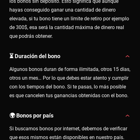
los bonos sin depósito. Esto significa que aunque
hayas conseguido ganar una cantidad de dinero
elevada, si tu bono tiene un límite de retiro por ejemplo
de 300$, esa será la cantidad máxima de dinero real
que podrás obtener.
⏳ Duración del bono
Algunos bonos duran de forma ilimitada, otros 15 días,
otros un mes… Por lo que debes estar atento y cumplir
con los tiempos del bono. Si te pasas, lo más posible
es que cancelen tus ganancias obtenidas con el bono.
🌍 Bonos por país
Si buscamos bonos por internet, debemos de verificar
que esos mismos están disponibles en nuestro país.