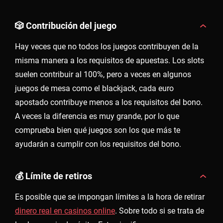
🎲 Contribución del juego
Hay veces que no todos los juegos contribuyen de la
misma manera a los requisitos de apuestas. Los slots
suelen contribuir al 100%, pero a veces en algunos
juegos de mesa como el blackjack, cada euro
apostado contribuye menos a los requisitos del bono.
A veces la diferencia es muy grande, por lo que
comprueba bien qué juegos son los que más te
ayudarán a cumplir con los requisitos del bono.
💰 Límite de retiros
Es posible que se impongan límites a la hora de retirar
dinero real en casinos online
. Sobre todo si se trata de