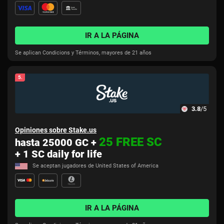
IR A LA PÁGINA
Se aplican Condicions y Términos, mayores de 21 años
5.
3.8
/5
Opiniones sobre Stake.us
25 FREE SC
hasta 25000 GC +
+ 1 SC daily for life
Se aceptan jugadores de United States of America
IR A LA PÁGINA