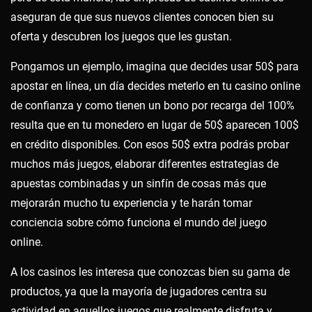
aseguran de que sus nuevos clientes conocen bien su
oferta y descubren los juegos que les gustan.
Pongamos un ejemplo, imagina que decides usar 50$ para
apostar en línea, un día decides meterlo en tu casino online
de confianza y como tienen un bono por recarga del 100%
resulta que en tu monedero en lugar de 50$ aparecen 100$
en crédito disponibles. Con esos 50$ extra podrás probar
muchos más juegos, elaborar diferentes estrategias de
apuestas combinadas y un sinfín de cosas más que
mejorarán mucho tu experiencia y te harán tomar
conciencia sobre cómo funciona el mundo del juego
online.
A los casinos les interesa que conozcas bien su gama de
productos, ya que la mayoría de jugadores centra su
actividad en aquellos juegos que realmente disfruta y