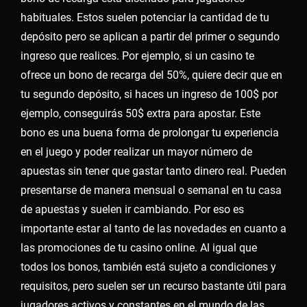
habituales. Estos suelen potenciar la cantidad de tu
depósito pero se aplican a partir del primer o segundo
ingreso que realices. Por ejemplo, si un casino te
ofrece un bono de recarga del 50%, quiere decir que en
tu segundo depósito, si haces un ingreso de 100$ por
ejemplo, conseguirás 50$ extra para apostar. Este
bono es una buena forma de prolongar tu experiencia
en el juego y poder realizar un mayor número de
apuestas sin tener que gastar tanto dinero real. Pueden
presentarse de manera mensual o semanal en tu casa
de apuestas y suelen ir cambiando. Por eso es
importante estar al tanto de las novedades en cuanto a
las promociones de tu casino online. Al igual que
todos los bonos, también está sujeto a condiciones y
requisitos, pero suelen ser un recurso bastante útil para
jugadores activos y constantes en el mundo de las