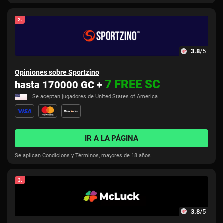
2.
3.8
/5
Opiniones sobre Sportzino
7 FREE SC
hasta 170000 GC +
Se aceptan jugadores de United States of America
IR A LA PÁGINA
Se aplican Condicions y Términos, mayores de 18 años
3.
3.8
/5