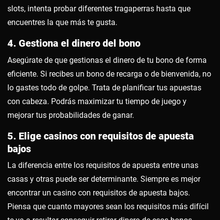
slots, intenta probar diferentes tragaperras hasta que
encuentres la que más te gusta.
4. Gestiona el dinero del bono
Asegúrate de que gestionas el dinero de tu bono de forma
eficiente. Si recibes un bono de recarga o de bienvenida, no
lo gastes todo de golpe. Trata de planificar tus apuestas
con cabeza. Podrás maximizar tu tiempo de juego y
mejorar tus probabilidades de ganar.
5. Elige casinos con requisitos de apuesta
bajos
La diferencia entre los requisitos de apuesta entre unas
casas y otras puede ser determinante. Siempre es mejor
encontrar un casino con requisitos de apuesta bajos.
Piensa que cuanto mayores sean los requisitos más difícil