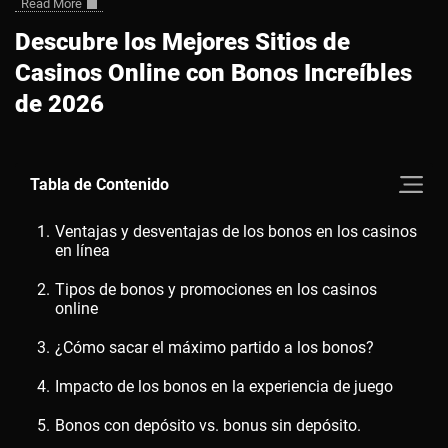
Read More
Descubre los Mejores Sitios de
Casinos Online con Bonos Increíbles
de 2026
Tabla de Contenido
Ventajas y desventajas de los bonos en los casinos
en línea
Tipos de bonos y promociones en los casinos
online
¿Cómo sacar el máximo partido a los bonos?
Impacto de los bonos en la experiencia de juego
Bonos con depósito vs. bonus sin depósito.