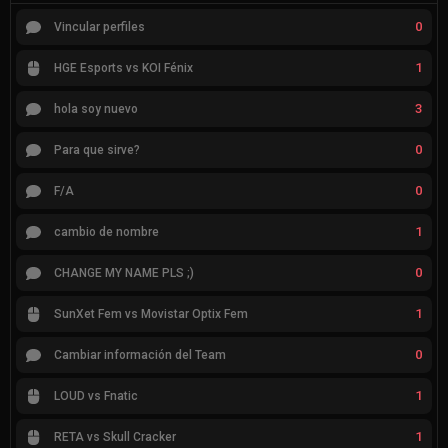
0
Vincular perfiles
1
HGE Esports vs KOI Fénix
3
hola soy nuevo
0
Para que sirve?
0
F/A
1
cambio de nombre
0
CHANGE MY NAME PLS ;)
1
SunXet Fem vs Movistar Optix Fem
0
Cambiar información del Team
1
LOUD vs Fnatic
1
RETA vs Skull Cracker