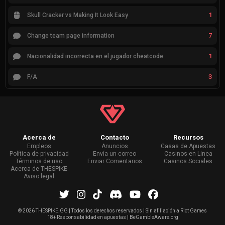
1
Skull Cracker vs Making It Look Easy
7
Change team page information
1
Nacionalidad incorrecta en el jugador cheatcode
3
F/A
Acerca de
Contacto
Recursos
Empleos
Anuncios
Casas de Apuestas
Política de privacidad
Envía un correo
Casinos en Linea
Términos de uso
Enviar Comentarios
Casinos Sociales
Acerca de THESPIKE
Aviso legal
©
2026 THESPIKE.GG | Todos los derechos reservados | Sin afiliación a Riot Games
18+ Responsabilidad en apuestas | BeGambleAware.org