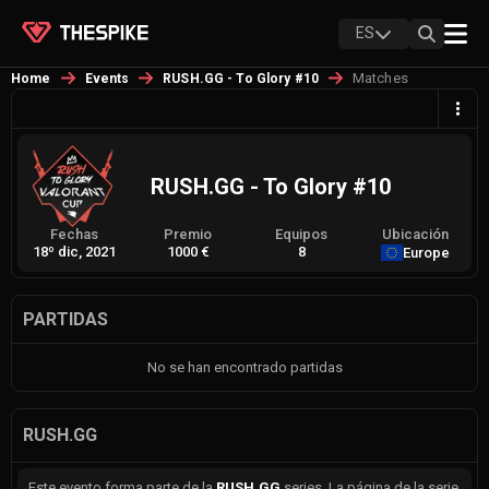
ES
Matches
Home
Events
RUSH.GG - To Glory #10
RUSH.GG - To Glory #10
Fechas
Premio
Equipos
Ubicación
18º dic, 2021
1000 €
8
Europe
PARTIDAS
No se han encontrado partidas
RUSH.GG
Este evento forma parte de la
RUSH.GG
series. La página de la serie