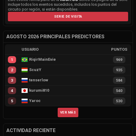
incluye todos los eventos sucedidos, incluidos los puntos del
circuito por región, si están disponibles.
SERIE DE VISITA
AGOSTO 2026 PRINCIPALES PREDICTORES
USUARIO
PUNTOS
RiqirMainEvie
1
969
ScuzY
2
935
tenserlow
3
584
kurumi810
4
540
Yaroc
5
530
VER MÁS
ACTIVIDAD RECIENTE