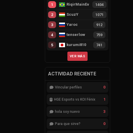
RiqirMainEvie
1
1404
ScuzY
2
1071
Yaroc
3
912
tenserlow
4
759
kurumi810
5
741
VER MÁS
ACTIVIDAD RECIENTE
0
Vincular perfiles
1
HGE Esports vs KOI Fénix
3
hola soy nuevo
0
Para que sirve?