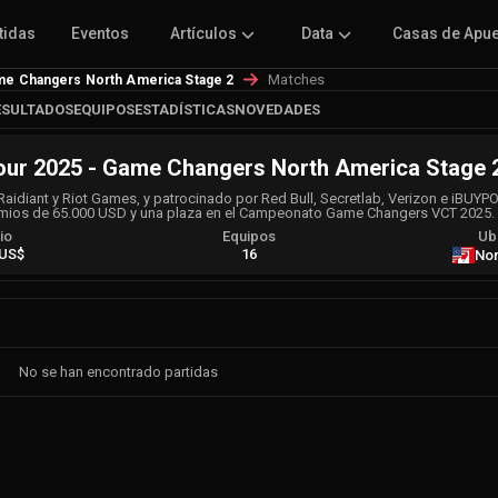
tidas
Eventos
Artículos
Data
Casas de Apu
Matches
e Changers North America Stage 2
ESULTADOS
EQUIPOS
ESTADÍSTICAS
NOVEDADES
r 2025 - Game Changers North America Stage 
diant y Riot Games, y patrocinado por Red Bull, Secretlab, Verizon e iBUYP
emios de 65.000 USD y una plaza en el Campeonato Game Changers VCT 2025.
io
Equipos
Ub
 US$
16
Nor
No se han encontrado partidas