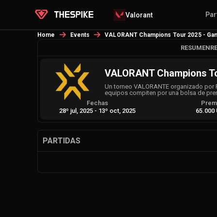
Par
Valorant
Home
Events
VALORANT Champions Tour 2025 - Gam
RESUMEN
R
VALORANT Champions Tou
Un torneo VALORANTE organizado por Rai
equipos compiten por una bolsa de pr
Fechas
Prem
28º jul, 2025
-
13º oct, 2025
65.000
PARTIDAS