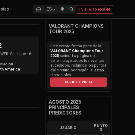
estas
ES
INICIAR SESIÓN
VALORANT CHAMPIONS
TOUR 2025
2
Este evento forma parte de la
VALORANT Champions Tour
OWER. En el que 16
2025
series. La página de la
serie incluye todos los eventos
icación
sucedidos, incluidos los puntos
th America
del circuito por región, si están
disponibles.
SERIE DE VISITA
AGOSTO 2026
PRINCIPALES
PREDICTORES
PUNTO
USUARIO
S