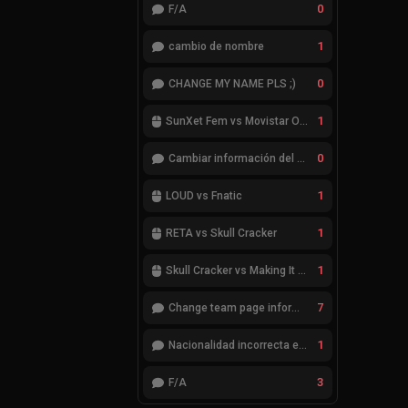
0
F/A
1
cambio de nombre
0
CHANGE MY NAME PLS ;)
1
SunXet Fem vs Movistar Optix Fem
0
Cambiar información del Team
1
LOUD vs Fnatic
1
RETA vs Skull Cracker
1
Skull Cracker vs Making It Look Easy
7
Change team page information
1
Nacionalidad incorrecta en el jugador cheatcode
3
F/A