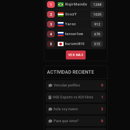
RiqirMainEvie
1
1248
ScuzY
2
1020
Yaroc
3
912
tenserlow
4
670
kurumi810
5
572
VER MÁS
ACTIVIDAD RECIENTE
0
Vincular perfiles
1
HGE Esports vs KOI Fénix
3
hola soy nuevo
0
Para que sirve?