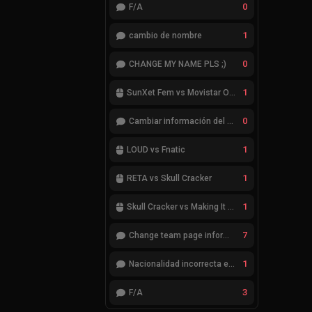
0
F/A
1
cambio de nombre
0
CHANGE MY NAME PLS ;)
1
SunXet Fem vs Movistar Optix Fem
0
Cambiar información del Team
1
LOUD vs Fnatic
1
RETA vs Skull Cracker
1
Skull Cracker vs Making It Look Easy
7
Change team page information
1
Nacionalidad incorrecta en el jugador cheatcode
3
F/A