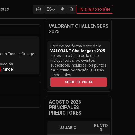
estas
ES
INICIAR SESIÓN
VALORANT CHALLENGERS
2025
Este evento forma parte de la
VALORANT Challengers 2025
orts France, Orange
series. La página de la serie
incluye todos los eventos
icación
sucedidos, incluidos los puntos
France
del circuito por región, si están
disponibles.
SERIE DE VISITA
AGOSTO 2026
PRINCIPALES
PREDICTORES
PUNTO
USUARIO
S