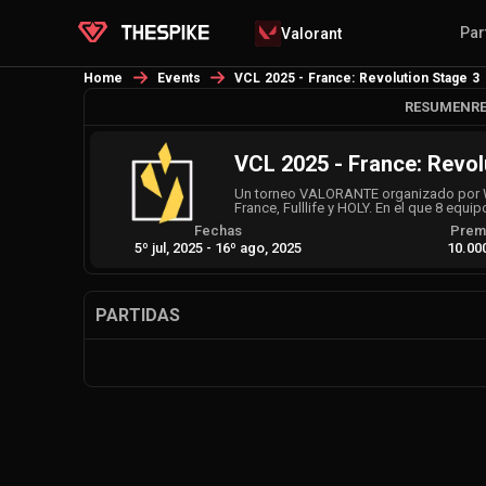
Par
Valorant
Home
Events
VCL 2025 - France: Revolution Stage 3
RESUMEN
R
VCL 2025 - France: Revol
Un torneo VALORANTE organizado por We
France, Fulllife y HOLY. En el que 8 eq
Fechas
Prem
5º jul, 2025
-
16º ago, 2025
10.00
PARTIDAS