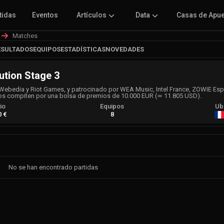
tidas
Eventos
Artículos
Data
Casas de Apu
Matches
ESULTADOS
EQUIPOS
ESTADÍSTICAS
NOVEDADES
ution Stage 3
bedia y Riot Games, y patrocinado por WEA Music, Intel France, ZOWIE Esp
uipos compiten por una bolsa de premios de 10.000 EUR (≃ 11.805 USD).
io
Equipos
Ub
0 €
8
No se han encontrado partidas