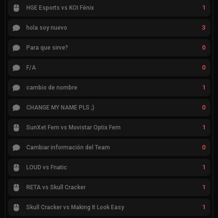
1
HGE Esports vs KOI Fénix
3
hola soy nuevo
0
Para que sirve?
0
F/A
1
cambio de nombre
0
CHANGE MY NAME PLS ;)
1
SunXet Fem vs Movistar Optix Fem
0
Cambiar información del Team
1
LOUD vs Fnatic
1
RETA vs Skull Cracker
1
Skull Cracker vs Making It Look Easy