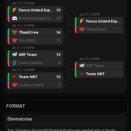
abr 27, 12:00PM
Fancy United Esports
13
abr 27, 2:00PM
Kronicles Esports
10
Fancy United Esports
13
abr 27, 12:00PM
7SeptCrew
9
7SeptCrew
14
SOLOKYU
12
abr 27, 12:00PM
ARF Team
13
abr 27, 2:00PM
Oasis Gaming
6
ARF Team
6
abr 27, 12:00PM
Team NKT
13
Team NKT
13
Leones Invicti
5
FORMAT
Eliminatorias
Top 16 teams above 600 Premier Points are seeded into a Single-