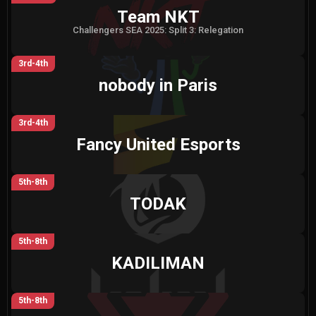
Team NKT
Challengers SEA 2025: Split 3: Relegation
3rd-4th
nobody in Paris
3rd-4th
Fancy United Esports
5th-8th
TODAK
5th-8th
KADILIMAN
5th-8th