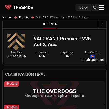
ES
VALORANT Premier - V25 Act 2: Asia
Home
Events
RESUMEN
VALORANT Premier - V25
Act 2: Asia
Fechas
Premio
Equipos
Ubicación
27º abr, 2025
N/A
16
South East Asia
CLASIFICACIÓN FINAL
1st-2nd
THE OVERDOGS
Challengers SEA 2025: Split 3: Relegation
1st-2nd