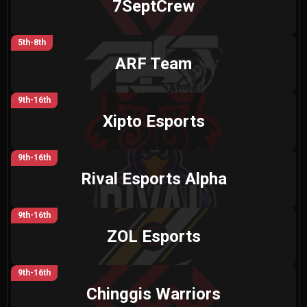
7SeptCrew
5th-8th
ARF Team
9th-16th
Xipto Esports
9th-16th
Rival Esports Alpha
9th-16th
ZOL Esports
9th-16th
Chinggis Warriors