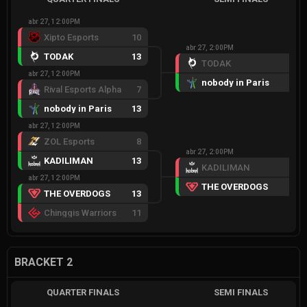
abr 27, 12:00PM
Xipto Esports
10
abr 27, 2:00PM
TODAK
13
TODAK
11
abr 27, 12:00PM
nobody in Paris
13
Rival Esports Alpha
7
nobody in Paris
13
abr 27, 12:00PM
ZOL Esports
8
abr 27, 2:00PM
KADILIMAN
13
KADILIMAN
5
abr 27, 12:00PM
THE OVERDOGS
13
THE OVERDOGS
13
Chinggis Warriors
11
BRACKET 2
QUARTER FINALS
SEMI FINALS