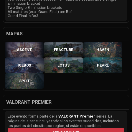
Elimination bracket
Two Single-Elimination brackets
All matches (excl. Grand Final) are Bo1
Grand Final is Bo3
MAPAS
ASCENT
FRACTURE
HAVEN
ICEBOX
LOTUS
PEARL
SPLIT
VALORANT PREMIER
Este evento forma parte de la
VALORANT Premier
series. La
página de la serie incluye todos los eventos sucedidos, incluidos
los puntos del circuito por región, si están disponibles.