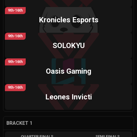
9th-16th
Kronicles Esports
9th-16th
SOLOKYU
9th-16th
Oasis Gaming
9th-16th
Leones Invicti
BRACKET 1
QUARTER FINALS
SEMI FINALS