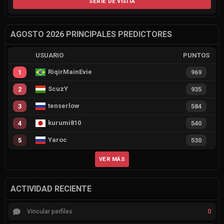
SERIE DE VISITA
AGOSTO 2026 PRINCIPALES PREDICTORES
USUARIO
PUNTOS
RiqirMainEvie
1
969
ScuzY
2
935
tenserlow
3
584
kurumi810
4
540
Yaroc
5
530
VER MÁS
ACTIVIDAD RECIENTE
0
Vincular perfiles