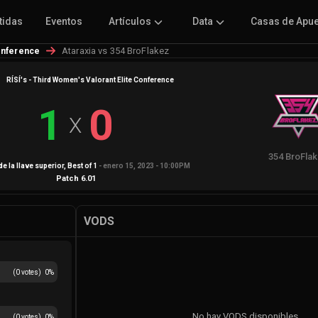
tidas
Eventos
Artículos
Data
Casas de Apu
Ataraxia vs 354 BroFlakez
Conference
RÍSÍ's - Third Women's Valorant Elite Conference
1
0
X
354 BroFla
de la llave superior
, Best of
1
-
enero 15, 2023 - 10:00PM
Patch
6.01
VODS
(
0
votes)
0
%
No hay VODS disponibles
(
0
votes)
0
%