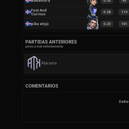
Bakamura
0.35
93
Fast And
0.28
119
Curious
píka atsjú
0.23
101
PARTIDAS ANTERIORES
previo a este enfrentamiento
Ataraxia
COMENTARIOS
Debes