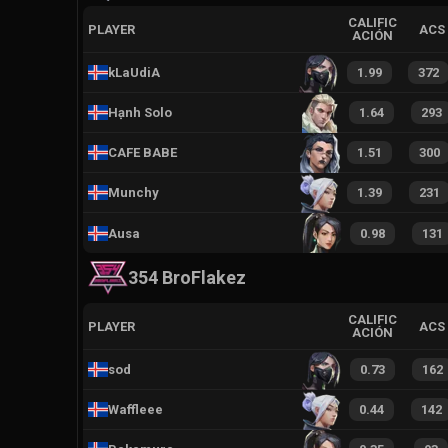
CALIFIC
PLAYER
ACS
ACIÓN
kLaUdiA
1.99
372
Hạnh Solo
1.64
293
CAFE BABE
1.51
300
Munchy
1.39
231
Ausa
0.98
131
354 BroFlakez
CALIFIC
PLAYER
ACS
ACIÓN
sod
0.73
162
Waffleee
0.44
142