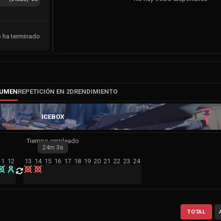
o ha terminado
SUMEN
REPETICIÓN EN 2D
RENDIMIENTO
ICEBOX
1
Tiempo empleado
24m
3s
11
12
13
14
15
16
17
18
19
20
21
22
23
24
TOTAL