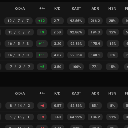
K/D/A
+/-
K/D
KAST
ADR
HS%
F
19
/
7
/
7
+
12
2.71
92.86%
216.2
28%
1
15
/
6
/
7
+
9
2.50
92.86%
194.3
12%
16
/
5
/
3
+
11
3.20
92.86%
175.9
15%
14
/
3
/
3
+
11
4.67
92.86%
148.1
8%
7
/
2
/
7
+
5
3.50
100%
77.1
15%
K/D/A
+/-
K/D
KAST
ADR
HS%
F
8
/
14
/
2
-6
0.57
42.86%
85.1
8%
6
/
15
/
1
-9
0.40
64.29%
104.2
21%