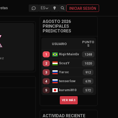
estas
ES
INICIAR SESIÓN
AGOSTO 2026
PRINCIPALES
PREDICTORES
PUNTO
USUARIO
S
RiqirMainEvie
1
1248
kez
ScuzY
2
1020
Yaroc
3
912
tenserlow
4
670
kurumi810
5
572
VER MÁS
ACTIVIDAD RECIENTE