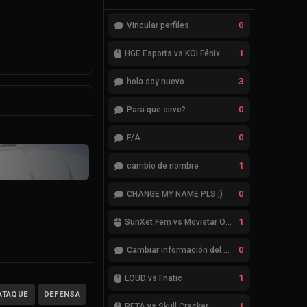
0
Vincular perfiles
1
HGE Esports vs KOI Fénix
3
hola soy nuevo
0
Para que sirve?
0
F/A
1
cambio de nombre
0
CHANGE MY NAME PLS ;)
1
SunXet Fem vs Movistar Optix Fem
0
Cambiar información del Team
1
LOUD vs Fnatic
ATAQUE
DEFENSA
1
RETA vs Skull Cracker