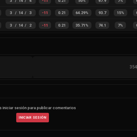
3
/
14
/
4
-11
0.21
50%
67.9
7%
3
/
14
/
3
-11
0.21
64.29%
93.7
15%
3
/
14
/
2
-11
0.21
35.71%
74.1
7%
354
 iniciar sesión para publicar comentarios
INICIAR SESIÓN