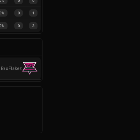
0%
0
0
0%
0
1
0%
0
3
 BroFlakez