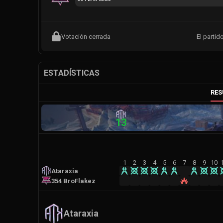
Votación cerrada
El partid
ESTADÍSTICAS
RE
13
1
2
3
4
5
6
7
8
9
10
Ataraxia
354 BroFlakez
Ataraxia