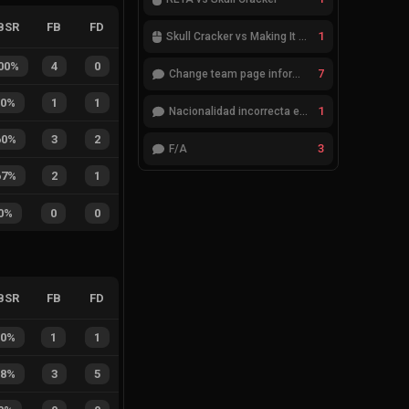
BSR
FB
FD
1
Skull Cracker vs Making It Look Easy
00%
4
0
7
Change team page information
50%
1
1
1
Nacionalidad incorrecta en el jugador cheatcode
60%
3
2
3
F/A
67%
2
1
0%
0
0
BSR
FB
FD
50%
1
1
38%
3
5