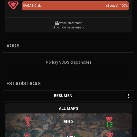
SAGAZ Club
(
2
votes)
100
%
Votación cerrada
El partido ha terminado
VODS
No hay VODS disponibles
ESTADÍSTICAS
RESUMEN
ALL MAPS
BIND
3
13