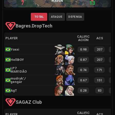
HAVEN
7
13
TOTAL
ATAQUE
DEFENSA
Bagres.DropTech
CALIFIC
PLAYER
ACS
ACIÓN
Yoxxi
0.98
207
2
HellBOY
0.87
207
2
LP7
0.74
171
2
MAR1DÃO
mudrykソ
0.67
151
1
gengar
AgT
0.28
83
8
SAGAZ Club
CALIFIC
PLAYER
ACS