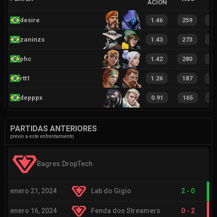
ACIÓN
desire
1.46
259
3
zaninzs
1.43
273
3
phc
1.42
280
3
rtt1
1.26
187
2
depppx
0.91
165
2
PARTIDAS ANTERIORES
previo a este enfrentamiento
Bagres.DropTech
enero 21, 2024
Lab do Gigio
2
-
0
enero 16, 2024
Fenda dos Streamers
0
-
2