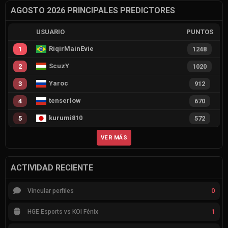
AGOSTO 2026 PRINCIPALES PREDICTORES
USUARIO
PUNTOS
RiqirMainEvie
1
1248
ScuzY
2
1020
Yaroc
3
912
tenserlow
4
670
kurumi810
5
572
VER MÁS
ACTIVIDAD RECIENTE
0
Vincular perfiles
1
HGE Esports vs KOI Fénix