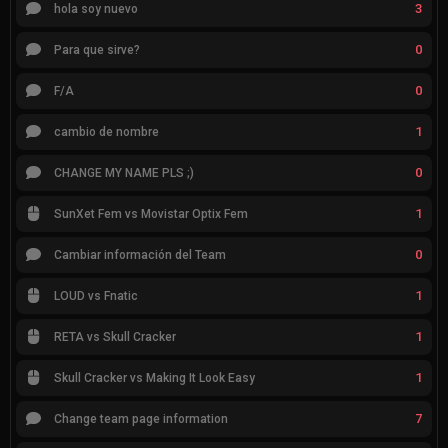
3
hola soy nuevo
0
Para que sirve?
0
F/A
1
cambio de nombre
0
CHANGE MY NAME PLS ;)
1
SunXet Fem vs Movistar Optix Fem
0
Cambiar información del Team
1
LOUD vs Fnatic
1
RETA vs Skull Cracker
1
Skull Cracker vs Making It Look Easy
7
Change team page information