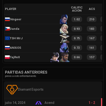
CALIFIC
PLAYER
ACS
ACIÓN
f4ngeer
1.02
210
2
Danda
0.93
183
2
TSH MrJ
0.75
167
2
ANXiOS
0.72
161
1
TajReX
0.66
157
1
PARTIDAS ANTERIORES
previo a este enfrentamiento
Diamant Esports
julio 14, 2024
Acend
1
-
2