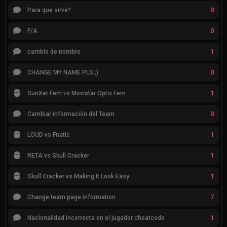
0
Para que sirve?
0
F/A
1
cambio de nombre
0
CHANGE MY NAME PLS ;)
1
SunXet Fem vs Movistar Optix Fem
0
Cambiar información del Team
1
LOUD vs Fnatic
1
RETA vs Skull Cracker
1
Skull Cracker vs Making It Look Easy
7
Change team page information
1
Nacionalidad incorrecta en el jugador cheatcode