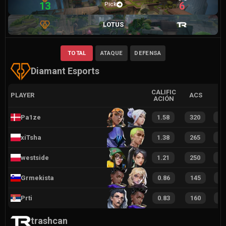
13
6
Pick
LOTUS
TOTAL
ATAQUE
DEFENSA
Diamant Esports
CALIFIC
PLAYER
ACS
ACIÓN
Pa1ze
1.58
320
4
xiTsha
1.38
265
3
westside
1.21
250
3
Grmekista
0.86
145
1
Prti
0.83
160
2
trashcan