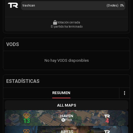
trashcan
(
0
votes)
0
%
Votación cerrada
El partido ha terminado
VODS
No hay VODS disponibles
ESTADÍSTICAS
RESUMEN
ALL MAPS
HAVEN
13
4
Pick
ABYSS