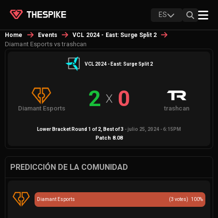
ES
Home
Events
VCL 2024 - East: Surge Split 2
Diamant Esports vs trashcan
VCL 2024 - East: Surge Split 2
2
0
X
Diamant Esports
trashcan
Lower Bracket Round 1 of 2
, Best of
3
-
julio 25, 2024 - 6:15PM
Patch
8.08
PREDICCIÓN DE LA COMUNIDAD
Diamant Esports
(
3
votes)
100
%