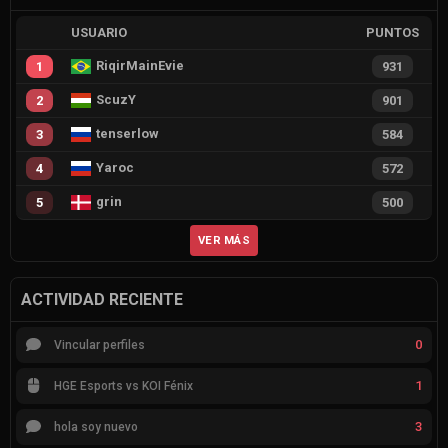
USUARIO
PUNTOS
RiqirMainEvie
1
931
ScuzY
2
901
tenserlow
3
584
Yaroc
4
572
grin
5
500
VER MÁS
ACTIVIDAD RECIENTE
0
Vincular perfiles
1
HGE Esports vs KOI Fénix
3
hola soy nuevo