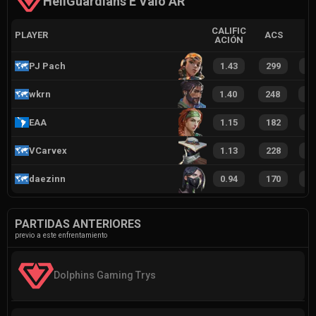
HellGuardians E Valo AR
CALIFIC
PLAYER
ACS
ACIÓN
PJ Pach
1.43
299
2
wkrn
1.40
248
2
EAA
1.15
182
1
VCarvex
1.13
228
1
daezinn
0.94
170
1
PARTIDAS ANTERIORES
previo a este enfrentamiento
Dolphins Gaming Trys