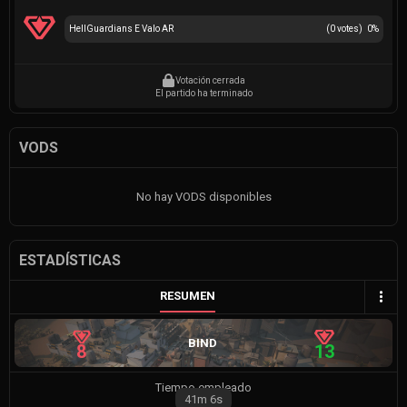
HellGuardians E Valo AR
(
0
votes)
0
%
Votación cerrada
El partido ha terminado
VODS
No hay VODS disponibles
ESTADÍSTICAS
RESUMEN
BIND
8
13
Tiempo empleado
41m
6s