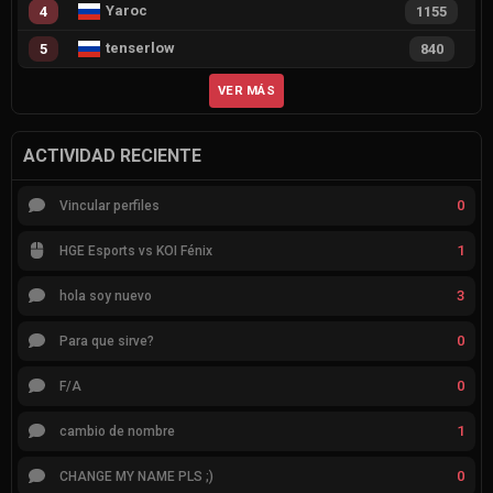
Yaroc
4
1155
tenserlow
5
840
VER MÁS
ACTIVIDAD RECIENTE
0
Vincular perfiles
1
HGE Esports vs KOI Fénix
3
hola soy nuevo
0
Para que sirve?
0
F/A
1
cambio de nombre
0
CHANGE MY NAME PLS ;)