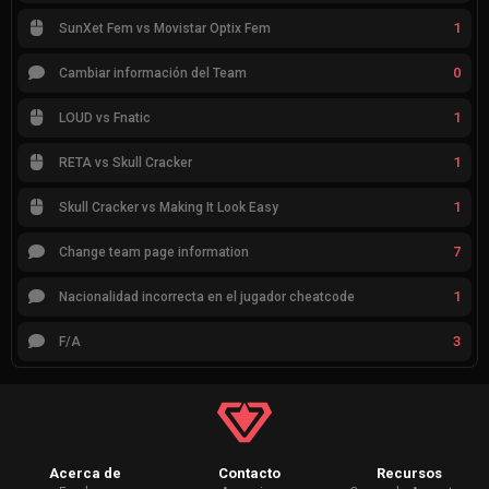
1
SunXet Fem vs Movistar Optix Fem
0
Cambiar información del Team
1
LOUD vs Fnatic
1
RETA vs Skull Cracker
1
Skull Cracker vs Making It Look Easy
7
Change team page information
1
Nacionalidad incorrecta en el jugador cheatcode
3
F/A
Acerca de
Contacto
Recursos