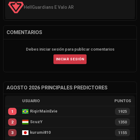
HellGuardians E Valo AR
COMENTARIOS
Debes iniciar sesión para publicar comentarios
INICIAR SESIÓN
AGOSTO 2026 PRINCIPALES PREDICTORES
USUARIO
PUNTOS
RiqirMainEvie
1
1925
ScuzY
2
1350
kurumi810
3
1155