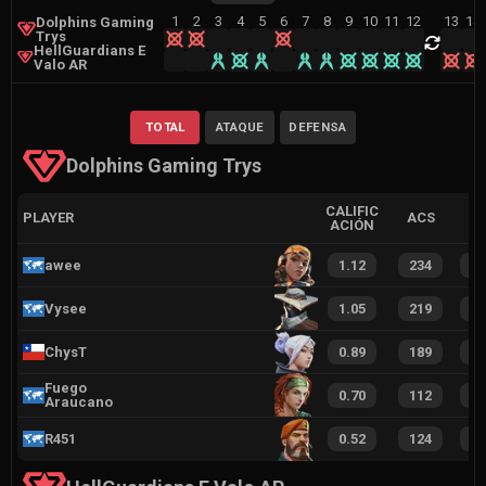
1
2
3
4
5
6
7
8
9
10
11
12
13
14
Dolphins Gaming
Trys
HellGuardians E
Valo AR
TOTAL
ATAQUE
DEFENSA
Dolphins Gaming Trys
CALIFIC
PLAYER
ACS
ACIÓN
awee
1.12
234
1
Vysee
1.05
219
1
ChysT
0.89
189
1
Fuego
0.70
112
8
Araucano
R451
0.52
124
8