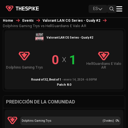
ES
Home
Events
Valorant LAN CG Series - Qualy #2
Dolphins Gaming Trys vs HellGuardians E Valo AR
Valorant LAN CG Series - Qualy #2
0
1
X
HellGuardians E Valo
Dolphins Gaming Trys
AR
Round of 32
, Best of
1
-
enero 14, 2024 - 6:00PM
Patch
8.0
PREDICCIÓN DE LA COMUNIDAD
Dolphins Gaming Trys
(
0
votes)
0
%