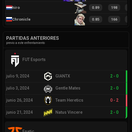
hiro
0.89
198
3
Chronicle
0.85
166
2
PARTIDAS ANTERIORES
previo a este enfrentamiento
FUT Esports
julio 9, 2024
GIANTX
2
-
0
julio 3, 2024
Gentle Mates
2
-
0
junio 26, 2024
Team Heretics
0
-
2
junio 21, 2024
Natus Vincere
2
-
0
Fnatic