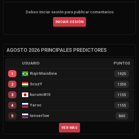
Debes iniciar sesión para publicar comentarios
INICIAR SESIÓN
AGOSTO 2026 PRINCIPALES PREDICTORES
USUARIO
PUNTOS
RiqirMainEvie
1
1925
ScuzY
2
1350
kurumi810
3
1155
Yaroc
4
1155
tenserlow
5
840
VER MÁS