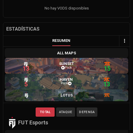
No hay VODS disponibles
ESTADÍSTICAS
RESUMEN
ALL MAPS
SUNSET
13
15
Pick
HAVEN
5
13
Pick
LOTUS
TOTAL
ATAQUE
DEFENSA
FUT Esports