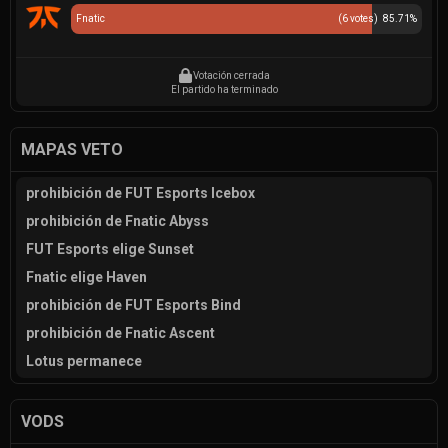
Fnatic
(
6
votes)
85.71
%
Votación cerrada
El partido ha terminado
MAPAS VETO
prohibición de FUT Esports Icebox
prohibición de Fnatic Abyss
FUT Esports elige Sunset
Fnatic elige Haven
prohibición de FUT Esports Bind
prohibición de Fnatic Ascent
Lotus permanece
VODS