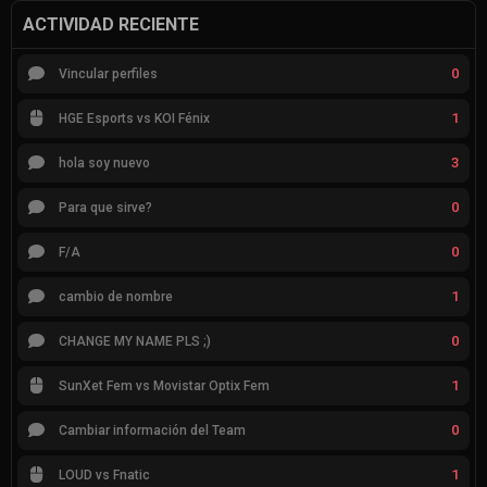
ACTIVIDAD RECIENTE
0
Vincular perfiles
1
HGE Esports vs KOI Fénix
3
hola soy nuevo
0
Para que sirve?
0
F/A
1
cambio de nombre
0
CHANGE MY NAME PLS ;)
1
SunXet Fem vs Movistar Optix Fem
0
Cambiar información del Team
1
LOUD vs Fnatic