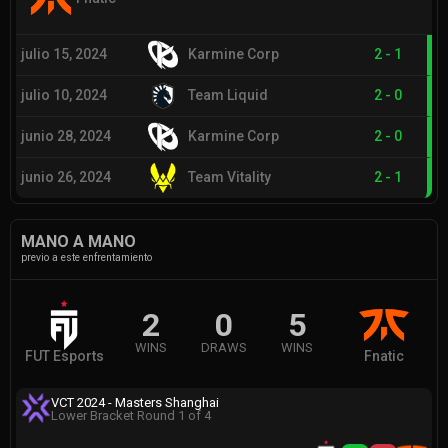
julio 15, 2024
Karmine Corp
2
-
1
julio 10, 2024
Team Liquid
2
-
0
junio 28, 2024
Karmine Corp
2
-
0
junio 26, 2024
Team Vitality
2
-
1
MANO A MANO
previo a este enfrentamiento
2
0
5
WINS
DRAWS
WINS
FUT Esports
Fnatic
VCT 2024 - Masters Shanghai
Lower Bracket Round 1 of 4