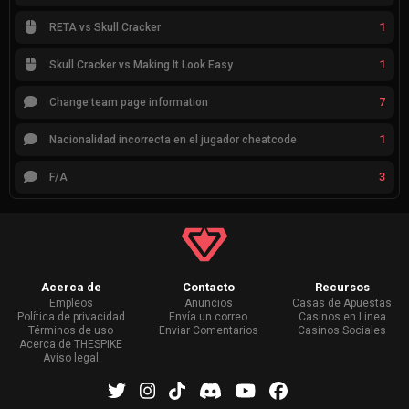
1
RETA vs Skull Cracker
1
Skull Cracker vs Making It Look Easy
7
Change team page information
1
Nacionalidad incorrecta en el jugador cheatcode
3
F/A
Acerca de
Contacto
Recursos
Empleos
Anuncios
Casas de Apuestas
Política de privacidad
Envía un correo
Casinos en Linea
Términos de uso
Enviar Comentarios
Casinos Sociales
Acerca de THESPIKE
Aviso legal