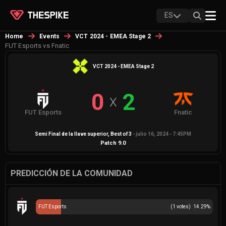
ES
Home
Events
VCT 2024 - EMEA Stage 2
FUT Esports vs Fnatic
VCT 2024 - EMEA Stage 2
0
2
X
FUT Esports
Fnatic
Semi Final de la llave superior
, Best of
3
-
julio 16, 2024 - 7:45PM
Patch
9.0
PREDICCIÓN DE LA COMUNIDAD
FUT Esports
(
1
votes)
14.29
%