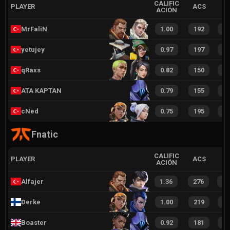
CALIFIC
PLAYER
ACS
ACIÓN
MrFaliN
1.00
192
3
yetujey
0.97
197
3
qRaxs
0.82
150
2
ATA KAPTAN
0.79
155
2
cNed
0.75
195
2
Fnatic
CALIFIC
PLAYER
ACS
ACIÓN
Alfajer
1.36
276
4
Derke
1.00
219
3
Boaster
0.92
181
2