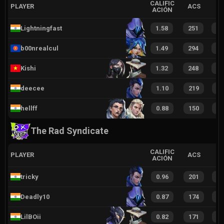
CALIFIC
PLAYER
ACS
ACIÓN
Lightningfast
1.58
251
3
b00nrealcul
1.49
294
4
Kishi
1.32
248
3
deecee
1.10
219
3
hellff
0.88
150
2
The Rad Syndicate
CALIFIC
PLAYER
ACS
ACIÓN
tricky
0.96
201
2
Deadly10
0.87
174
2
LilBOii
0.82
171
2