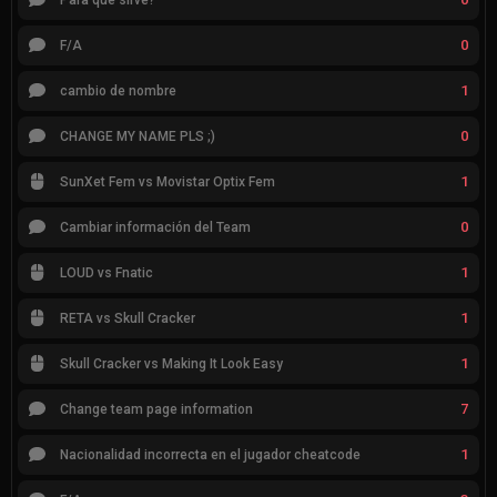
0
F/A
1
cambio de nombre
0
CHANGE MY NAME PLS ;)
1
SunXet Fem vs Movistar Optix Fem
0
Cambiar información del Team
1
LOUD vs Fnatic
1
RETA vs Skull Cracker
1
Skull Cracker vs Making It Look Easy
7
Change team page information
1
Nacionalidad incorrecta en el jugador cheatcode