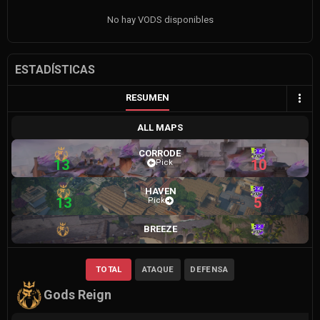
No hay VODS disponibles
ESTADÍSTICAS
RESUMEN
ALL MAPS
CORRODE
13
10
Pick
HAVEN
13
5
Pick
BREEZE
TOTAL
ATAQUE
DEFENSA
Gods Reign