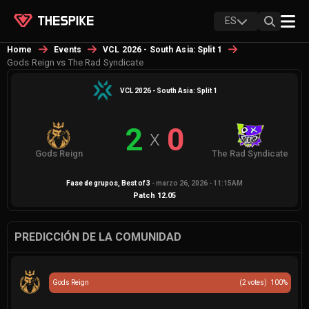
ES
Home
Events
VCL 2026 - South Asia: Split 1
Gods Reign vs The Rad Syndicate
VCL 2026 - South Asia: Split 1
2
0
X
Gods Reign
The Rad Syndicate
Fase de grupos
, Best of
3
-
marzo 26, 2026 - 11:15AM
Patch
12.05
PREDICCIÓN DE LA COMUNIDAD
Gods Reign
(
2
votes)
100
%