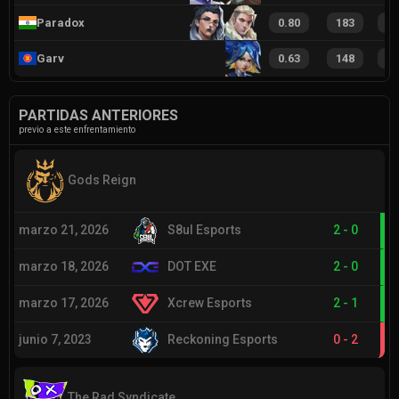
Paradox
0.80
183
2
Garv
0.63
148
2
PARTIDAS ANTERIORES
previo a este enfrentamiento
Gods Reign
marzo 21, 2026
S8ul Esports
2
-
0
marzo 18, 2026
DOT EXE
2
-
0
marzo 17, 2026
Xcrew Esports
2
-
1
junio 7, 2023
Reckoning Esports
0
-
2
The Rad Syndicate