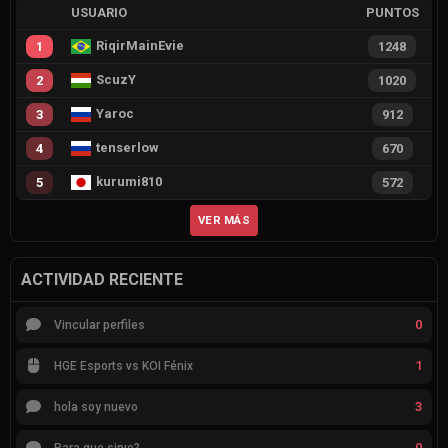
USUARIO
PUNTOS
RiqirMainEvie
1
1248
ScuzY
2
1020
Yaroc
3
912
tenserlow
4
670
kurumi810
5
572
VER MÁS
ACTIVIDAD RECIENTE
0
Vincular perfiles
1
HGE Esports vs KOI Fénix
3
hola soy nuevo
0
Para que sirve?