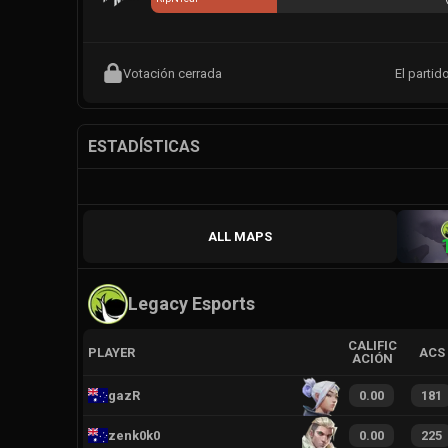
Votación cerrada
El partid
ESTADÍSTICAS
ALL MAPS
Legacy Esports
CALIFIC
PLAYER
ACS
ACIÓN
gazR
0.00
181
zenk0k0
0.00
225