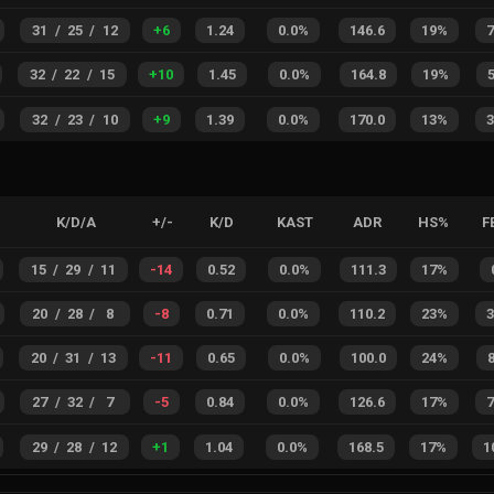
31
/
25
/
12
+
6
1.24
0.0%
146.6
19%
32
/
22
/
15
+
10
1.45
0.0%
164.8
19%
32
/
23
/
10
+
9
1.39
0.0%
170.0
13%
K/D/A
+/-
K/D
KAST
ADR
HS%
F
15
/
29
/
11
-14
0.52
0.0%
111.3
17%
20
/
28
/
8
-8
0.71
0.0%
110.2
23%
20
/
31
/
13
-11
0.65
0.0%
100.0
24%
27
/
32
/
7
-5
0.84
0.0%
126.6
17%
29
/
28
/
12
+
1
1.04
0.0%
168.5
17%
1