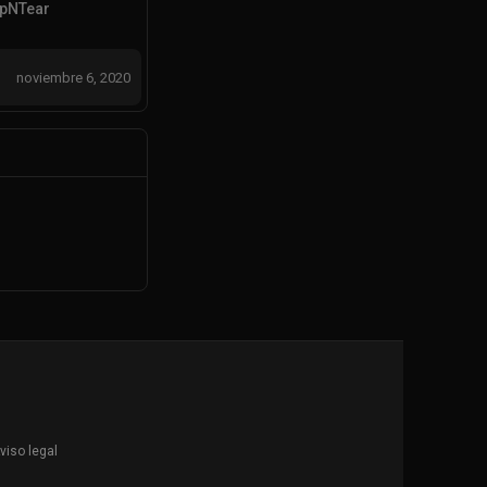
ipNTear
noviembre 6, 2020
viso legal