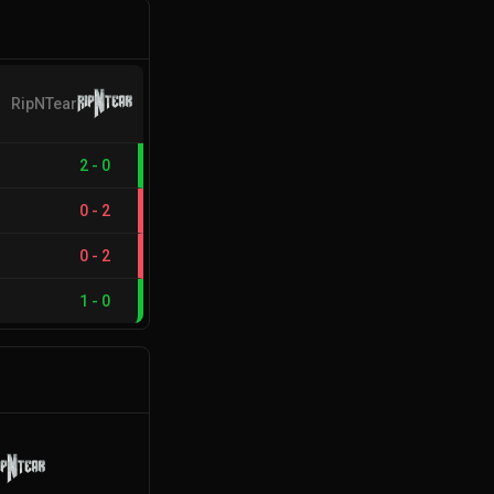
RipNTear
2
-
0
0
-
2
0
-
2
1
-
0