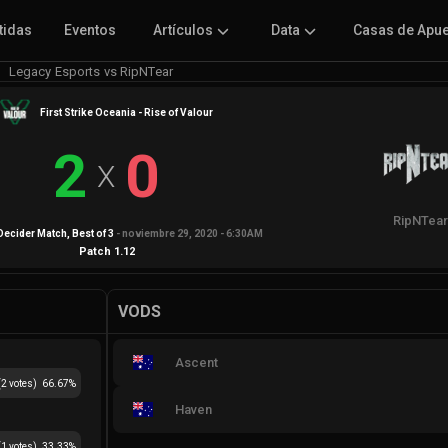
tidas
Eventos
Artículos
Data
Casas de Apu
Legacy Esports vs RipNTear
First Strike Oceania - Rise of Valour
2
0
X
RipNTea
 Decider Match
, Best of
3
-
noviembre 29, 2020 - 6:30AM
Patch
1.12
VODS
Ascent
(
2
votes)
66.67
%
Haven
(
1
votes)
33.33
%