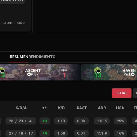
o ha terminado
RESUMEN
RENDIMIENTO
ASCENT
HAVEN
13
1
13
Pick
Pick
TOTAL
K/D/A
+/-
K/D
KAST
ADR
HS%
F
26
/
23
/
4
+
3
1.13
0.0%
110.5
25%
27
/
18
/
17
+
9
1.50
0.0%
151.9
16%