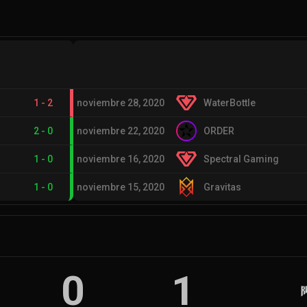
1
-
2
noviembre 28, 2020
WaterBottle
2
-
0
noviembre 22, 2020
ORDER
1
-
0
noviembre 16, 2020
Spectral Gaming
1
-
0
noviembre 15, 2020
Gravitas
0
1