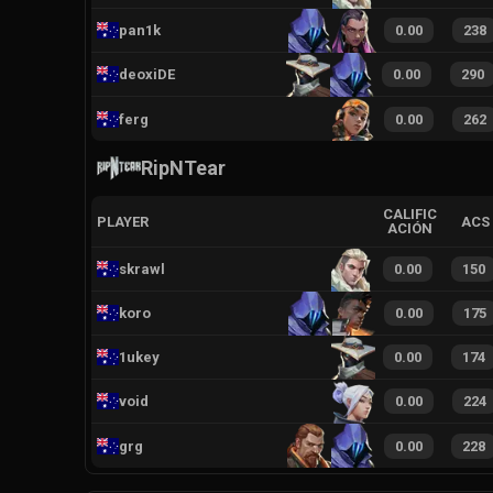
pan1k
0.00
238
deoxiDE
0.00
290
ferg
0.00
262
RipNTear
CALIFIC
PLAYER
ACS
ACIÓN
skrawl
0.00
150
koro
0.00
175
1ukey
0.00
174
void
0.00
224
grg
0.00
228