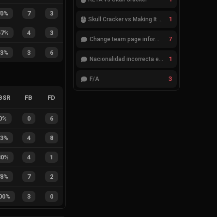
70%
7
3
1
Skull Cracker vs Making It Look Easy
57%
4
3
7
Change team page information
33%
3
6
1
Nacionalidad incorrecta en el jugador cheatcode
3
F/A
BSR
FB
FD
0%
0
6
33%
4
8
80%
4
1
78%
7
2
00%
3
0