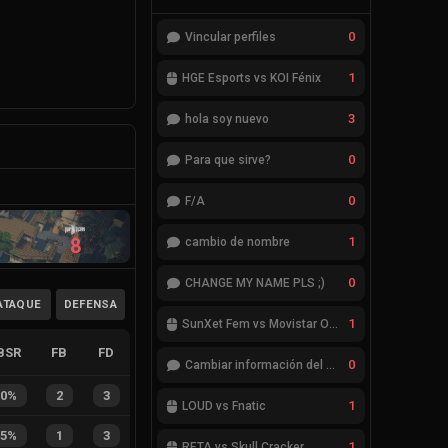
0
Vincular perfiles
1
HGE Esports vs KOI Fénix
3
hola soy nuevo
0
Para que sirve?
0
F/A
8
1
cambio de nombre
0
CHANGE MY NAME PLS ;)
ATAQUE
DEFENSA
1
SunXet Fem vs Movistar Optix Fem
BSR
FB
FD
0
Cambiar información del Team
40%
2
3
1
LOUD vs Fnatic
25%
1
3
1
RETA vs Skull Cracker