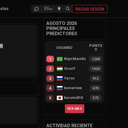
estas
ES
INICIAR SESIÓN
AGOSTO 2026
PRINCIPALES
PREDICTORES
PUNTO
USUARIO
S
RiqirMainEvie
1
1248
r
ScuzY
2
1020
Yaroc
3
912
tenserlow
4
670
kurumi810
5
572
VER MÁS
ACTIVIDAD RECIENTE