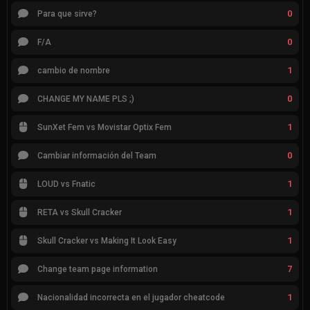
0
Para que sirve?
0
F/A
1
cambio de nombre
0
CHANGE MY NAME PLS ;)
1
SunXet Fem vs Movistar Optix Fem
0
Cambiar información del Team
1
LOUD vs Fnatic
1
RETA vs Skull Cracker
1
Skull Cracker vs Making It Look Easy
7
Change team page information
1
Nacionalidad incorrecta en el jugador cheatcode