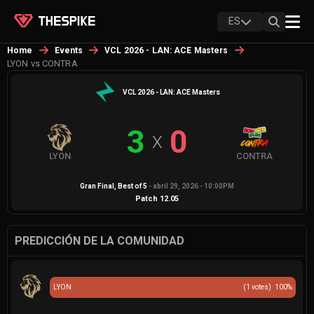
ES
Home
Events
VCL 2026 - LAN: ACE Masters
LYON vs CONTRA
VCL 2026 - LAN: ACE Masters
3
0
X
LYON
CONTRA
Gran Final
, Best of
5
-
abril 29, 2026 - 10:00PM
Patch
12.05
PREDICCIÓN DE LA COMUNIDAD
LYON
(
1
votes)
100
%