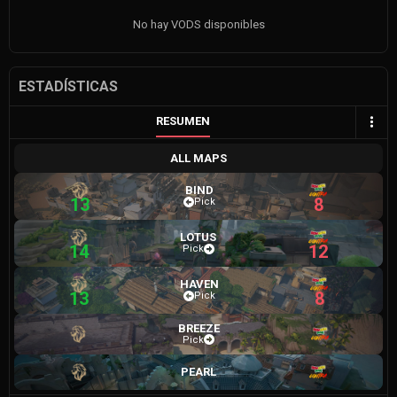
No hay VODS disponibles
ESTADÍSTICAS
RESUMEN
ALL MAPS
BIND
13
8
Pick
LOTUS
14
12
Pick
HAVEN
13
8
Pick
BREEZE
Pick
PEARL