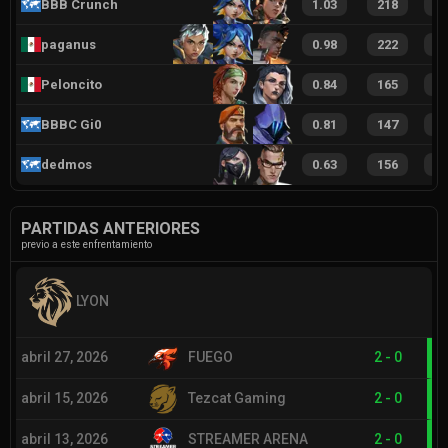
BBB Crunch
1.03
218
5
paganus
0.98
222
4
Peloncito
0.84
165
3
BBBC Gi0
0.81
147
3
dedmos
0.63
156
3
PARTIDAS ANTERIORES
previo a este enfrentamiento
LYON
abril 27, 2026
FUEGO
2
-
0
abril 15, 2026
Tezcat Gaming
2
-
0
abril 13, 2026
STREAMER ARENA
2
-
0