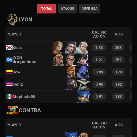
TOTAL
ATAQUE
DEFENSA
LYON
CALIFIC
PLAYER
ACS
ACIÓN
Kess
1.33
258
5
LYON
1.21
252
5
dragonlmao
Jow
0.99
170
4
Feniz
0.96
192
4
Mephisto05
0.91
183
4
CONTRA
CALIFIC
PLAYER
ACS
ACIÓN