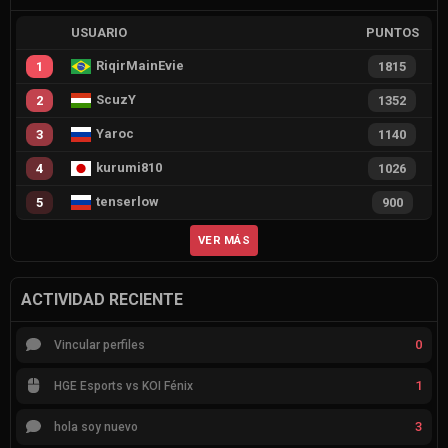
USUARIO
PUNTOS
RiqirMainEvie
1
1815
ScuzY
2
1352
Yaroc
3
1140
kurumi810
4
1026
tenserlow
5
900
VER MÁS
ACTIVIDAD RECIENTE
0
Vincular perfiles
1
HGE Esports vs KOI Fénix
3
hola soy nuevo