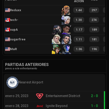
ACIÓN
Reduxx
1.44
297
4
tech-
1.30
274
3
supA
1.17
189
3
sugarfree
1.11
181
2
MaR
1.06
196
2
PARTIDAS ANTERIORES
previo a este enfrentamiento
Nearest Airport
enero 29, 2023
Entertainment District
2
-
0
enero 28, 2023
Ignite Beyond
1
-
0