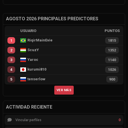
AGOSTO 2026 PRINCIPALES PREDICTORES
USUARIO
PUNTOS
RiqirMainEvie
1
1815
ScuzY
2
1352
Yaroc
3
1140
kurumi810
4
1026
tenserlow
5
900
VER MÁS
ACTIVIDAD RECIENTE
0
Vincular perfiles