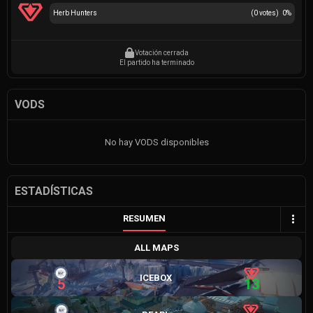
Herb Hunters
(
0
votes)
0
%
Votación cerrada
El partido ha terminado
VODS
No hay VODS disponibles
ESTADÍSTICAS
RESUMEN
ALL MAPS
ICEBOX
5
13