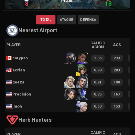
PEARL
8
13
TOTAL
ATAQUE
DEFENSA
Nearest Airport
CALIFIC
PLAYER
ACS
ACIÓN
c4Lypso
1.06
233
3
acrian
0.98
203
2
geeza
0.91
190
2
Precision
0.75
167
2
jmoh
0.60
153
1
Herb Hunters
CALIFIC
PLAYER
ACS