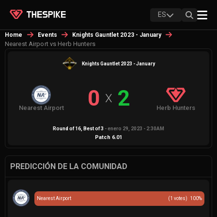
ES
Home
Events
Knights Gauntlet 2023 - January
Nearest Airport vs Herb Hunters
Knights Gauntlet 2023 - January
0
2
X
Nearest Airport
Herb Hunters
Round of 16
, Best of
3
-
enero 29, 2023 - 2:30AM
Patch
6.01
PREDICCIÓN DE LA COMUNIDAD
Nearest Airport
(
1
votes)
100
%