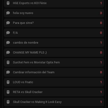
1
HGE Esports vs KOI Fénix
3
hola soy nuevo
0
Para que sirve?
0
F/A
1
cambio de nombre
0
CHANGE MY NAME PLS ;)
1
SunXet Fem vs Movistar Optix Fem
0
Cambiar información del Team
1
LOUD vs Fnatic
1
RETA vs Skull Cracker
1
Skull Cracker vs Making It Look Easy