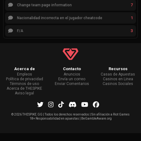
7
Change team page information
1
Nacionalidad incorrecta en el jugador cheatcode
3
F/A
Acerca de
Contacto
Recursos
Empleos
Anuncios
Casas de Apuestas
Política de privacidad
Envía un correo
Casinos en Linea
Términos de uso
Enviar Comentarios
Casinos Sociales
Acerca de THESPIKE
Aviso legal
©
2026 THESPIKE.GG | Todos los derechos reservados | Sin afiliación a Riot Games
18+ Responsabilidad en apuestas | BeGambleAware.org