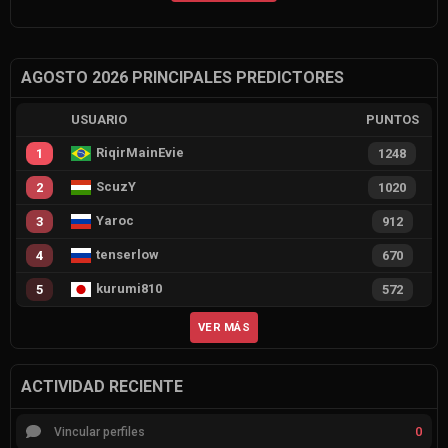
AGOSTO 2026 PRINCIPALES PREDICTORES
USUARIO
PUNTOS
RiqirMainEvie
1
1248
ScuzY
2
1020
Yaroc
3
912
tenserlow
4
670
kurumi810
5
572
VER MÁS
ACTIVIDAD RECIENTE
0
Vincular perfiles