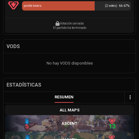
yordle lovers
(
2
votes)
66.67
%
Votación cerrada
El partido ha terminado
VODS
No hay VODS disponibles
ESTADÍSTICAS
RESUMEN
ALL MAPS
ASCENT
5
13