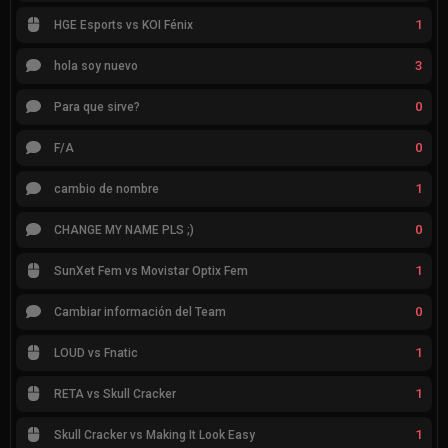
1
HGE Esports vs KOI Fénix
3
hola soy nuevo
0
Para que sirve?
0
F/A
1
cambio de nombre
0
CHANGE MY NAME PLS ;)
1
SunXet Fem vs Movistar Optix Fem
0
Cambiar información del Team
1
LOUD vs Fnatic
1
RETA vs Skull Cracker
1
Skull Cracker vs Making It Look Easy