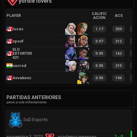
yordle lovers
CALIFIC
PLAYER
ACS
ACIÓN
lucas
1.17
209
4
spoof
0.97
212
5
ELO
EXTORTER
0.95
162
4
421
sacred
0.95
215
4
Avvakens
0.90
194
4
PARTIDAS ANTERIORES
previo a este enfrentamiento
SaD Esports
noviembre 3, 2023
academic weapons
2
-
0