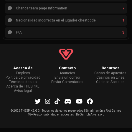
7
Change team page information
1
Nacionalidad incorrecta en el jugador cheatcode
3
F/A
Acerca de
Contacto
Recursos
Empleos
Anuncios
Casas de Apuestas
Política de privacidad
Envía un correo
Casinos en Linea
Términos de uso
Enviar Comentarios
Casinos Sociales
Acerca de THESPIKE
Aviso legal
©
2026 THESPIKE.GG | Todos los derechos reservados | Sin afiliación a Riot Games
18+ Responsabilidad en apuestas | BeGambleAware.org