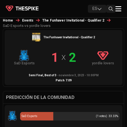
ES
Home
Events
The Funhaver Invitational - Qualifier 2
SaD Esports vs yordle lovers
The Funhaver Invitational - Qualifier 2
1
2
X
SaD Esports
yordle lovers
Semi Final
, Best of
3
-
noviembre 3, 2023 - 10:00PM
Patch
7.09
PREDICCIÓN DE LA COMUNIDAD
SaD Esports
(
1
votes)
33.33
%