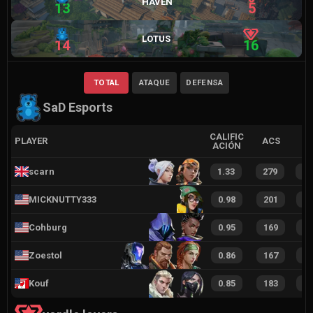
HAVEN
13
5
LOTUS
14
16
TOTAL
ATAQUE
DEFENSA
SaD Esports
CALIFIC
PLAYER
ACS
ACIÓN
scarn
1.33
279
6
MICKNUTTY333
0.98
201
5
Cohburg
0.95
169
3
Zoestol
0.86
167
3
Kouf
0.85
183
3