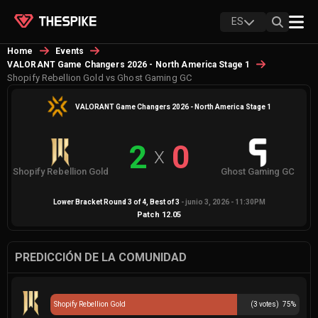
ES
Home
Events
VALORANT Game Changers 2026 - North America Stage 1
Shopify Rebellion Gold vs Ghost Gaming GC
VALORANT Game Changers 2026 - North America Stage 1
2
0
X
Shopify Rebellion Gold
Ghost Gaming GC
Lower Bracket Round 3 of 4
, Best of
3
-
junio 3, 2026 - 11:30PM
Patch
12.05
PREDICCIÓN DE LA COMUNIDAD
Shopify Rebellion Gold
(
3
votes)
75
%