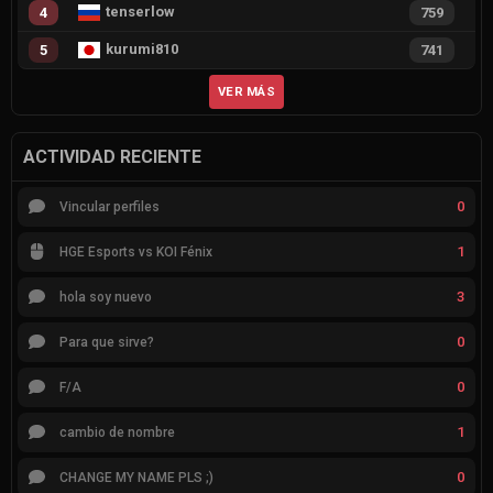
tenserlow
4
759
kurumi810
5
741
VER MÁS
ACTIVIDAD RECIENTE
0
Vincular perfiles
1
HGE Esports vs KOI Fénix
3
hola soy nuevo
0
Para que sirve?
0
F/A
1
cambio de nombre
0
CHANGE MY NAME PLS ;)