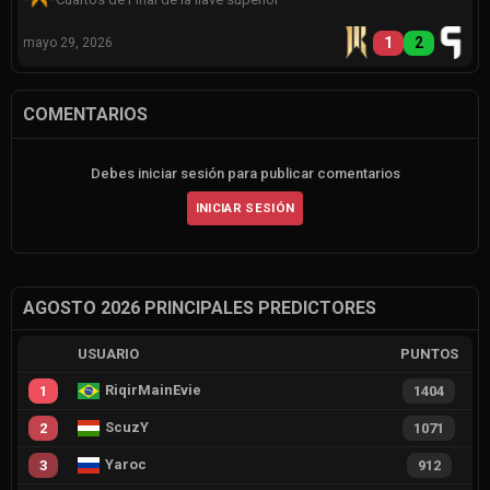
1
2
mayo 29, 2026
COMENTARIOS
Debes iniciar sesión para publicar comentarios
INICIAR SESIÓN
AGOSTO 2026 PRINCIPALES PREDICTORES
USUARIO
PUNTOS
RiqirMainEvie
1
1404
ScuzY
2
1071
Yaroc
3
912