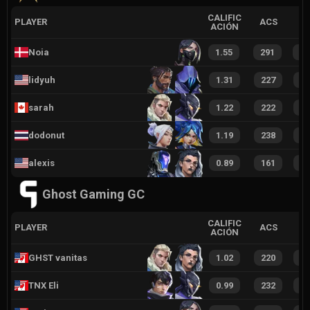
CALIFIC
PLAYER
ACS
ACIÓN
Noia
1.55
291
4
lidyuh
1.31
227
2
sarah
1.22
222
2
dodonut
1.19
238
3
alexis
0.89
161
2
Ghost Gaming GC
CALIFIC
PLAYER
ACS
ACIÓN
GHST vanitas
1.02
220
2
TNX Eli
0.99
232
2