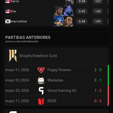
Sarie
0.68
147
1
Gia
0.65
124
1
marceline
0.48
149
1
PARTIDAS ANTERIORES
previo a este enfrentamiento
Shopify Rebellion Gold
mayo 31, 2026
Puppy Thieves
2
-
0
mayo 30, 2026
Wadadaa
2
-
1
mayo 29, 2026
Ghost Gaming GC
1
-
2
mayo 11, 2026
ROSE
0
-
2