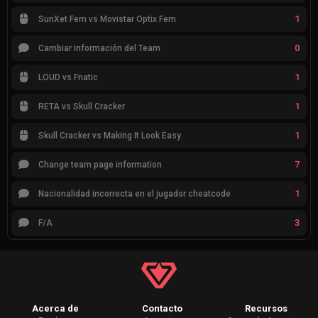
1
SunXet Fem vs Movistar Optix Fem
0
Cambiar información del Team
1
LOUD vs Fnatic
1
RETA vs Skull Cracker
1
Skull Cracker vs Making It Look Easy
7
Change team page information
1
Nacionalidad incorrecta en el jugador cheatcode
3
F/A
Acerca de
Contacto
Recursos