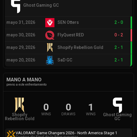
Ghost Gaming GC
mayo 31, 2026
SEN Otters
2
-
0
mayo 30, 2026
FlyQuest RED
0
-
2
mayo 29, 2026
Shopify Rebellion Gold
2
-
1
mayo 20, 2026
SaD GC
2
-
1
MANO A MANO
previo a este enfrentamiento
0
0
1
WINS
DRAWS
WINS
Shopify
Ghost Gaming
Rebellion Gold
GC
VALORANT Game Changers 2026 - North America Stage 1
Cuartos de Final de la llave superior