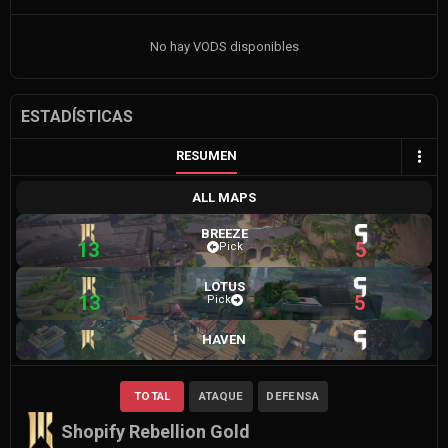
No hay VODS disponibles
ESTADÍSTICAS
RESUMEN
ALL MAPS
BREEZE
13
5
Pick
LOTUS
13
5
Pick
HAVEN
TOTAL
ATAQUE
DEFENSA
Shopify Rebellion Gold