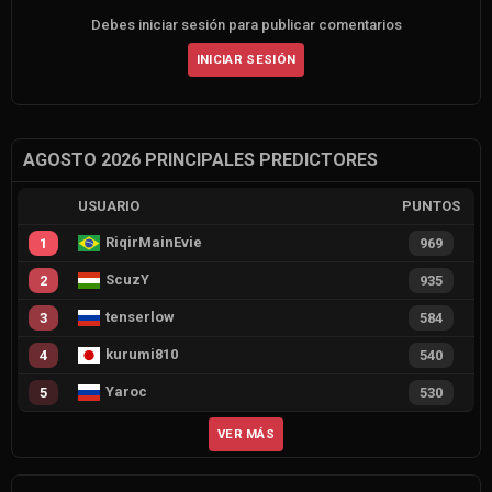
Debes iniciar sesión para publicar comentarios
INICIAR SESIÓN
AGOSTO 2026 PRINCIPALES PREDICTORES
USUARIO
PUNTOS
RiqirMainEvie
1
969
ScuzY
2
935
tenserlow
3
584
kurumi810
4
540
Yaroc
5
530
VER MÁS