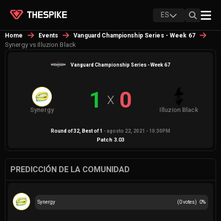
ES
Home
Events
Vanguard Championship Series - Week 67
Synergy vs Illuzion Black
Vanguard Championship Series - Week 67
1
0
X
Synergy
Illuzion Black
Round of 32
, Best of
1
-
agosto 22, 2021 - 10:30PM
Patch
3.03
PREDICCIÓN DE LA COMUNIDAD
Synergy
(
0
votes)
0
%