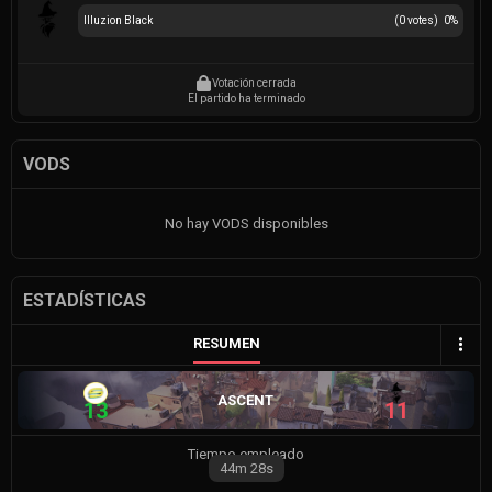
Illuzion Black
(
0
votes)
0
%
Votación cerrada
El partido ha terminado
VODS
No hay VODS disponibles
ESTADÍSTICAS
RESUMEN
ASCENT
13
11
Tiempo empleado
44m
28s