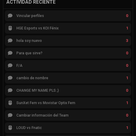
ACTIVIDAD RECIENTE
0
Vincular perfiles
1
HGE Esports vs KOI Fénix
3
hola soy nuevo
0
Para que sirve?
0
F/A
1
cambio de nombre
0
CHANGE MY NAME PLS ;)
1
SunXet Fem vs Movistar Optix Fem
0
Cambiar información del Team
1
LOUD vs Fnatic