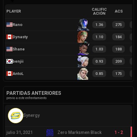
CALIFIC
PLAYER
ACS
ACIÓN
Rano
1.36
275
2
Dynasty
1.10
184
1
Shane
1.03
188
1
benjii
0.93
209
1
AntoL
0.85
175
1
PARTIDAS ANTERIORES
previo a este enfrentamiento
Synergy
julio 31, 2021
Zero Marksmen Black
1
-
2