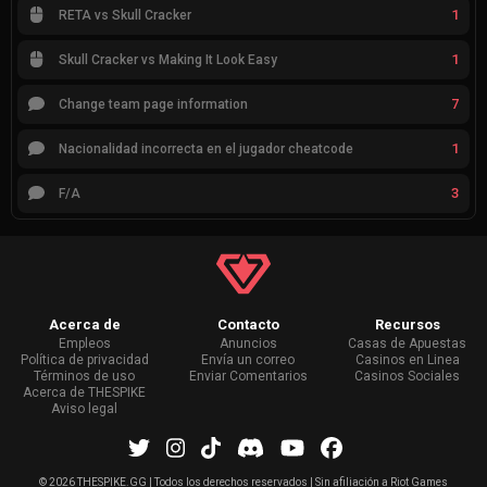
1
RETA vs Skull Cracker
1
Skull Cracker vs Making It Look Easy
7
Change team page information
1
Nacionalidad incorrecta en el jugador cheatcode
3
F/A
Acerca de
Contacto
Recursos
Empleos
Anuncios
Casas de Apuestas
Política de privacidad
Envía un correo
Casinos en Linea
Términos de uso
Enviar Comentarios
Casinos Sociales
Acerca de THESPIKE
Aviso legal
©
2026 THESPIKE.GG | Todos los derechos reservados | Sin afiliación a Riot Games