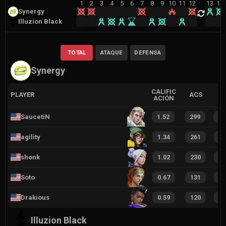
1
2
3
4
5
6
7
8
9
10
11
12
13
14
Synergy
Illuzion Black
TOTAL
ATAQUE
DEFENSA
Synergy
CALIFIC
PLAYER
ACS
ACIÓN
SaucetiN
1.52
299
2
agility
1.34
261
2
shonk
1.02
230
2
Soto
0.67
131
1
Drakious
0.59
120
1
Illuzion Black