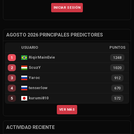
INICIAR SESIÓN
AGOSTO 2026 PRINCIPALES PREDICTORES
USUARIO
PUNTOS
RiqirMainEvie
1
1248
ScuzY
2
1020
Yaroc
3
912
tenserlow
4
670
kurumi810
5
572
VER MÁS
ACTIVIDAD RECIENTE