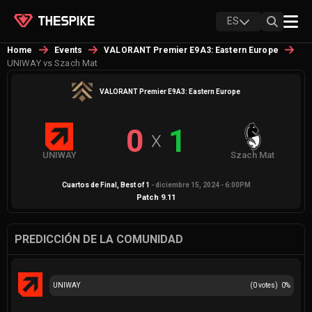
ES
Home
Events
VALORANT Premier E9A3: Eastern Europe
UNIWAY vs Szach Mat
VALORANT Premier E9A3: Eastern Europe
0
1
X
UNIWAY
Szach Mat
Cuartos de Final
, Best of
1
-
diciembre 15, 2024 - 6:00PM
Patch
9.11
PREDICCIÓN DE LA COMUNIDAD
UNIWAY
(
0
votes)
0
%