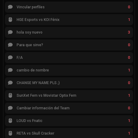
0
Vincular perfiles
1
HGE Esports vs KOI Fénix
3
hola soy nuevo
0
Para que sirve?
0
F/A
1
cambio de nombre
0
CHANGE MY NAME PLS ;)
1
SunXet Fem vs Movistar Optix Fem
0
Cambiar información del Team
1
LOUD vs Fnatic
1
RETA vs Skull Cracker