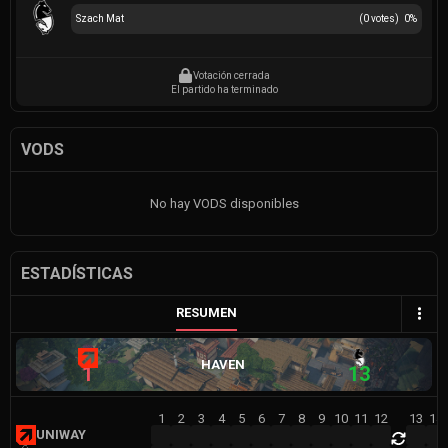
Szach Mat
(
0
votes)
0
%
Votación cerrada
El partido ha terminado
VODS
No hay VODS disponibles
ESTADÍSTICAS
RESUMEN
HAVEN
1
13
1
2
3
4
5
6
7
8
9
10
11
12
13
14
UNIWAY