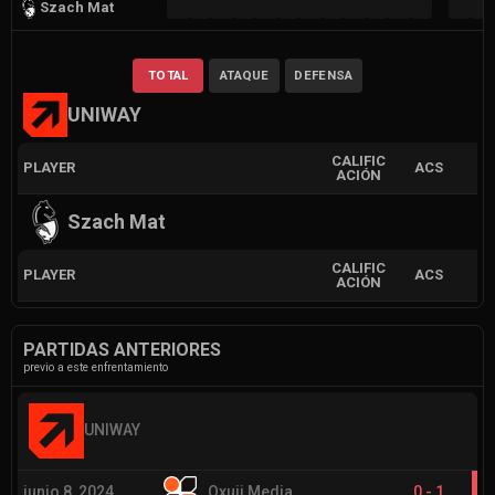
Szach Mat
TOTAL
ATAQUE
DEFENSA
UNIWAY
CALIFIC
PLAYER
ACS
ACIÓN
Szach Mat
CALIFIC
PLAYER
ACS
ACIÓN
PARTIDAS ANTERIORES
previo a este enfrentamiento
UNIWAY
junio 8, 2024
Oxuji Media
0
-
1