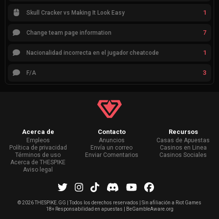
1
Skull Cracker vs Making It Look Easy
7
Change team page information
1
Nacionalidad incorrecta en el jugador cheatcode
3
F/A
Acerca de
Contacto
Recursos
Empleos
Anuncios
Casas de Apuestas
Política de privacidad
Envía un correo
Casinos en Linea
Términos de uso
Enviar Comentarios
Casinos Sociales
Acerca de THESPIKE
Aviso legal
©
2026 THESPIKE.GG | Todos los derechos reservados | Sin afiliación a Riot Games
18+ Responsabilidad en apuestas | BeGambleAware.org