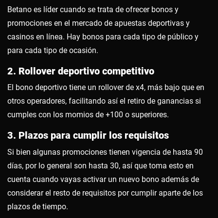
Betano es líder cuando se trata de ofrecer bonos y
promociones en el mercado de apuestas deportivas y
casinos en línea. Hay bonos para cada tipo de público y
para cada tipo de ocasión.
2. Rollover deportivo competitivo
El bono deportivo tiene un rollover de x4, más bajo que en
otros operadores, facilitando así el retiro de ganancias si
cumples con los momios de +100 o superiores.
3. Plazos para cumplir los requisitos
Si bien algunas promociones tienen vigencia de hasta 90
días, por lo general son hasta 30, así que toma esto en
cuenta cuando vayas activar un nuevo bono además de
considerar el resto de requisitos por cumplir aparte de los
plazos de tiempo.