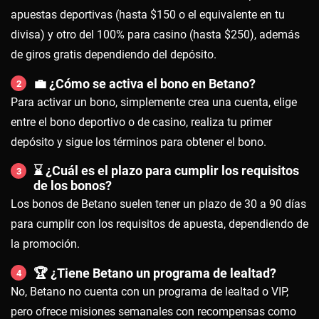
apuestas deportivas (hasta $150 o el equivalente en tu
divisa) y otro del 100% para casino (hasta $250), además
de giros gratis dependiendo del depósito.
💼 ¿Cómo se activa el bono en Betano?
Para activar un bono, simplemente crea una cuenta, elige
entre el bono deportivo o de casino, realiza tu primer
depósito y sigue los términos para obtener el bono.
⌛ ¿Cuál es el plazo para cumplir los requisitos
de los bonos?
Los bonos de Betano suelen tener un plazo de 30 a 90 días
para cumplir con los requisitos de apuesta, dependiendo de
la promoción.
🏆 ¿Tiene Betano un programa de lealtad?
No, Betano no cuenta con un programa de lealtad o VIP,
pero ofrece misiones semanales con recompensas como