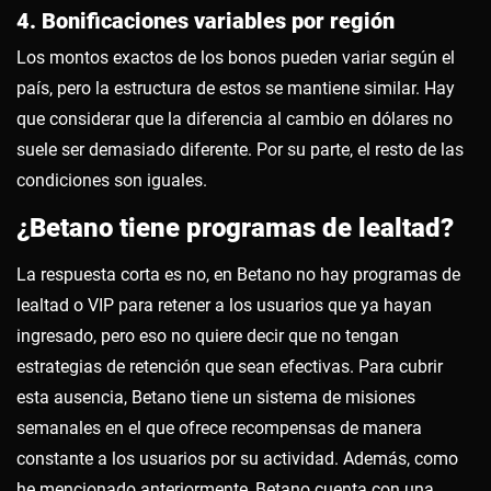
4. Bonificaciones variables por región
Los montos exactos de los bonos pueden variar según el
país, pero la estructura de estos se mantiene similar. Hay
que considerar que la diferencia al cambio en dólares no
suele ser demasiado diferente. Por su parte, el resto de las
condiciones son iguales.
¿Betano tiene programas de lealtad?
La respuesta corta es no, en Betano no hay programas de
lealtad o VIP para retener a los usuarios que ya hayan
ingresado, pero eso no quiere decir que no tengan
estrategias de retención que sean efectivas. Para cubrir
esta ausencia, Betano tiene un sistema de misiones
semanales en el que ofrece recompensas de manera
constante a los usuarios por su actividad. Además, como
he mencionado anteriormente, Betano cuenta con una