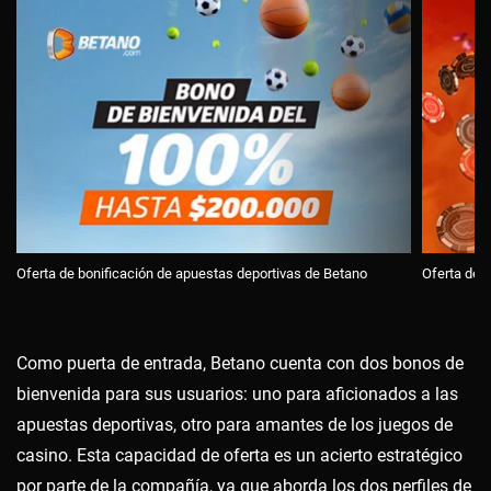
Oferta de bonificación de apuestas deportivas de Betano
Oferta de b
Como puerta de entrada, Betano cuenta con dos bonos de
bienvenida para sus usuarios: uno para aficionados a las
apuestas deportivas, otro para amantes de los juegos de
casino. Esta capacidad de oferta es un acierto estratégico
por parte de la compañía, ya que aborda los dos perfiles de