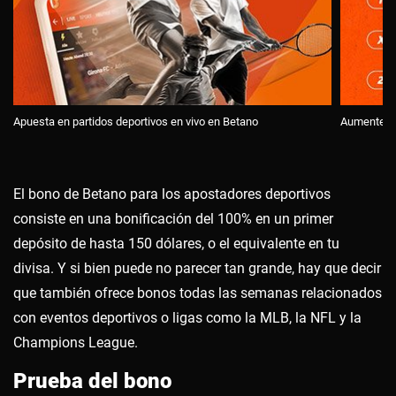
Apuesta en partidos deportivos en vivo en Betano
Aumente su
El bono de Betano para los apostadores deportivos
consiste en una bonificación del 100% en un primer
depósito de hasta 150 dólares, o el equivalente en tu
divisa. Y si bien puede no parecer tan grande, hay que decir
que también ofrece bonos todas las semanas relacionados
con eventos deportivos o ligas como la MLB, la NFL y la
Champions League.
Prueba del bono