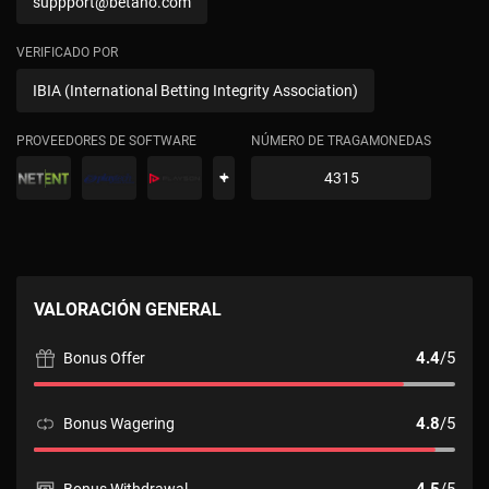
suppport@betano.com
VERIFICADO POR
IBIA (International Betting Integrity Association)
PROVEEDORES DE SOFTWARE
NÚMERO DE TRAGAMONEDAS
+
4315
VALORACIÓN GENERAL
4.4
/5
Bonus Offer
4.8
/5
Bonus Wagering