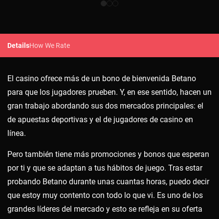
Details
How We Rate
El casino ofrece más de un bono de bienvenida Betano
para que los jugadores prueben. Y, en ese sentido, hacen un
gran trabajo abordando sus dos mercados principales: el
de apuestas deportivas y el de jugadores de casino en
línea.
Pero también tiene más promociones y bonos que esperan
por ti y que se adaptan a tus hábitos de juego. Tras estar
probando Betano durante unas cuantas horas, puedo decir
que estoy muy contento con todo lo que vi. Es uno de los
grandes líderes del mercado y esto se refleja en su oferta