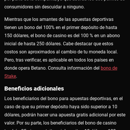
consumidores sin descuidar a ninguno.
Mientras que los amantes de las apuestas deportivas
tienen un bono del 100% en el primer depósito de hasta
150 dólares, el bono de casino es del 100 % en un abono
inicial de hasta 250 dólares. Cabe destacar que estos
costos son aproximados al cambio de tu moneda local.
Pero, tras verificar, es aplicable en todos los países en
donde opera Betano. Consulta información del
bono de
Stake
.
Beneficios adicionales
Los beneficiarios del bono para apuestas deportivas, en el
caso de que su primer depósito haya sido superior a 10
dólares, podrán hacer una apuesta gratis adicional por este
valor. Por su parte, los beneficiarios del bono de casino