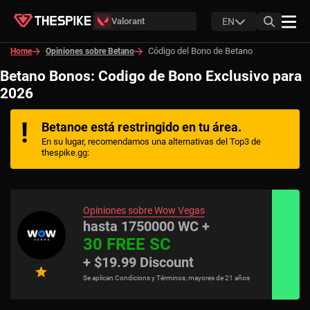
EN
Valorant
Código del Bono de Betano
Home
Opiniones sobre Betano
Betano Bonos: Codigo de Bono Exclusivo para
2026
Betanoe está restringido en tu área.
En su lugar, recomendamos una alternativas del Top3 de
thespike.gg:
Opiniones sobre Wow Vegas
hasta 1750000 WC +
30 FREE SC
+ $19.99 Discount
Se aplican Condicions y Términos, mayores de 21 años