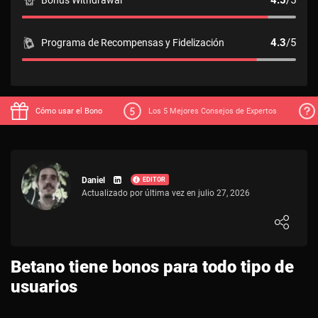
4.5
/5
Bonus Withdrawal
4.3
/5
Programa de Recompensas y Fidelización
Cómo usar el Bono
Los 5 Mejores Consejos de Expertos
Daniel
EDITOR
Actualizado por última vez en julio 27, 2026
Cargando...
Betano tiene bonos para todo tipo de
usuarios