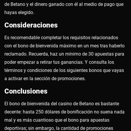
de Betano y el dinero ganado con él al medio de pago que
hayas elegido.
Consideraciones
Es recomendable completar los requisitos relacionados
con el bono de bienvenida máximo en un mes tras haberlo
reclamado. Recuerda, haz un mínimo de 30 apuestas para
poder empezar a retirar tus ganancias. Y consulta los
términos y condiciones de los siguientes bonos que vayas
a activar en la sección de promociones.
Conclusiones
El bono de bienvenida del casino de Betano es bastante
decente: hasta 250 dólares de bonificación no suena nada
mal y es más cuantioso que el bono para apuestas
deportivas; sin embargo, la cantidad de promociones