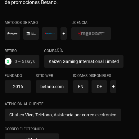
de promociones Betano.
MÉTODOS DE PAGO
LICENCIA
+
RETIRO
COMPAÑÍA
0 – 5 Days
Kaizen Gaming International Limited
FUNDADO
SITIO WEB
IDIOMAS DISPONIBLES
+
2016
betano.com
EN
DE
ATENCIÓN AL CLIENTE
Chat en Vivo, Teléfono, Asistencia por correo electrónico
CORREO ELECTRÓNICO