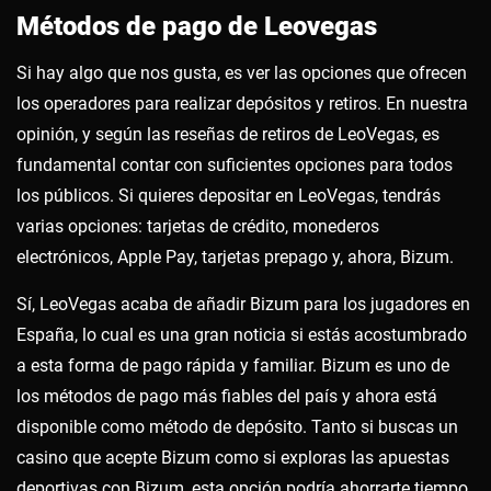
Métodos de pago de Leovegas
Si hay algo que nos gusta, es ver las opciones que ofrecen
los operadores para realizar depósitos y retiros. En nuestra
opinión, y según las reseñas de retiros de LeoVegas, es
fundamental contar con suficientes opciones para todos
los públicos. Si quieres depositar en LeoVegas, tendrás
varias opciones: tarjetas de crédito, monederos
electrónicos, Apple Pay, tarjetas prepago y, ahora, Bizum.
Sí, LeoVegas acaba de añadir Bizum para los jugadores en
España, lo cual es una gran noticia si estás acostumbrado
a esta forma de pago rápida y familiar. Bizum es uno de
los métodos de pago más fiables del país y ahora está
disponible como método de depósito. Tanto si buscas un
casino que acepte Bizum como si exploras las apuestas
deportivas con Bizum, esta opción podría ahorrarte tiempo