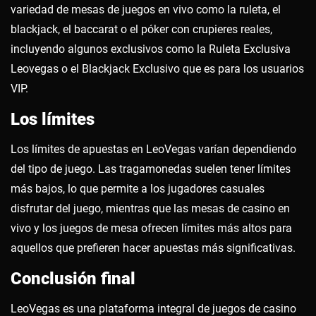
variedad de mesas de juegos en vivo como la ruleta, el
blackjack, el baccarat o el póker con crupieres reales,
incluyendo algunos exclusivos como la Ruleta Exclusiva
Leovegas o el Blackjack Exclusivo que es para los usuarios
VIP.
Los límites
Los límites de apuestas en LeoVegas varían dependiendo
del tipo de juego. Las tragamonedas suelen tener límites
más bajos, lo que permite a los jugadores casuales
disfrutar del juego, mientras que las mesas de casino en
vivo y los juegos de mesa ofrecen límites más altos para
aquellos que prefieren hacer apuestas más significativas.
Conclusión final
LeoVegas es una plataforma integral de juegos de casino