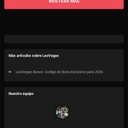
MOSTRAR MÁS
Más artículos sobre LeoVegas
LeoVegas Bonos: Codigo de Bono Exclusivo para 2026
Nuestro equipo
Nuestra mejor alternativa a LeoVegas:
Opiniones sobre Wow Vegas
30 FREE 
hasta 1750000 WC +
Se aplican Condicions y Términos,
mayores de 21 años