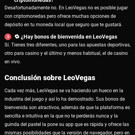
Desafortunadamente no. En LeoVegas no es posible jugar
con criptomonedas pero ofrece muchas opciones de
depósito en tu moneda local que seguro que te gustará.
🔁 ¿Hay bonos de bienvenida en LeoVegas
Sí. Tienes tres diferentes, uno para las apuestas deportivas,
otro para casino y el último y menos habitual, el de casino
en vivo.
Conclusión sobre LeoVegas
Cada vez más, LeoVegas se va haciendo un hueco en la
industria del juego y así lo ha demostrado. Sus bonos de
bienvenida son atractivos, además de que la plataforma es
sencilla e intuitiva en la que no te perderás nunca y la
guinda del pastel la pone su app que es rápida y ofrece las
mismas posibilidades que la versión de navegador, pero en