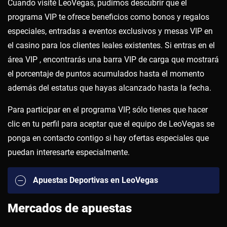
Cuando visité LeoVegas, pudimos descubrir que el
programa VIP te ofrece beneficios como bonos y regalos
especiales, entradas a eventos exclusivos y mesas VIP en
el casino para los clientes leales existentes. Si entras en el
área VIP , encontrarás una barra VIP de carga que mostrará
el porcentaje de puntos acumulados hasta el momento
además del estatus que hayas alcanzado hasta la fecha.
Para participar en el programa VIP, sólo tienes que hacer
clic en tu perfil para aceptar que el equipo de LeoVegas se
ponga en contacto contigo si hay ofertas especiales que
puedan interesarte especialmente.
Apuestas Deportivas en LeoVegas
Mercados de apuestas