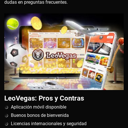
dudas en preguntas frecuentes.
LeoVegas: Pros y Contras
Aplicación móvil disponible
Buenos bonos de bienvenida
Licencias internacionales y seguridad