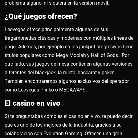
problema alguno, ni siquiera en la versión móvil.
¿Qué juegos ofrecen?
Leovegas ofrece principalmente algunas de sus
tragamonedas clásicas y modernas con múltiples líneas de
pago. Además, por ejemplo en los jackpot progresivos tiene
títulos populares como Mega Moolah y Hall of Gods . Por
otro lado, sus juegos de mesa contienen algunas versiones
diferentes del blackjack, la ruleta, baccarat y póker.
También encontraremos algunos exclusivos del operador
como Leovegas Plinko o MEGAWAYS.
El casino en vivo
Si te preguntabas cómo es el casino en vivo, te puedo decir
que es uno de los mejores de la industria, gracias a su
colaboración con Evolution Gaming. Ofrecen una gran