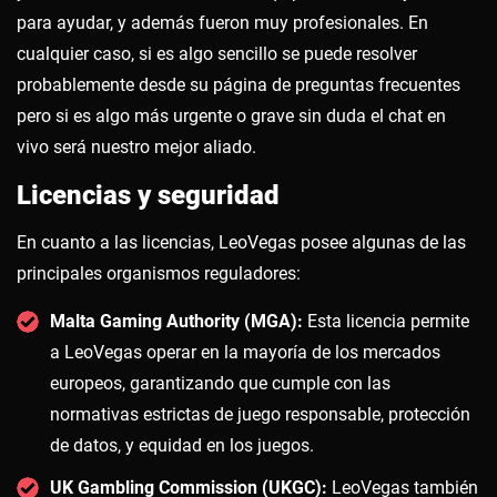
para ayudar, y además fueron muy profesionales. En
cualquier caso, si es algo sencillo se puede resolver
probablemente desde su página de preguntas frecuentes
pero si es algo más urgente o grave sin duda el chat en
vivo será nuestro mejor aliado.
Licencias y seguridad
En cuanto a las licencias, LeoVegas posee algunas de las
principales organismos reguladores:
Malta Gaming Authority (MGA):
Esta licencia permite
a LeoVegas operar en la mayoría de los mercados
europeos, garantizando que cumple con las
normativas estrictas de juego responsable, protección
de datos, y equidad en los juegos.
UK Gambling Commission (UKGC):
LeoVegas también