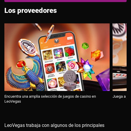
Los proveedores
Encuentra una amplia selección de juegos de casino en
Juega a ju
LeoVegas
LeoVegas trabaja con algunos de los principales