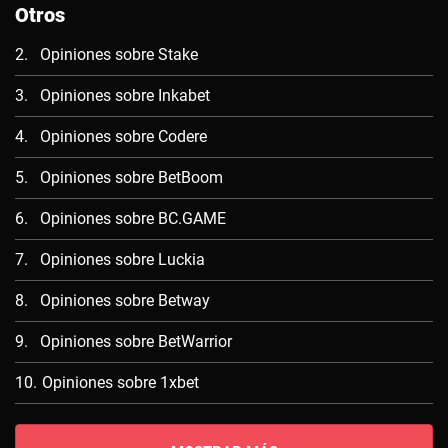
Otros
2.
Opiniones sobre Stake
3.
Opiniones sobre Inkabet
4.
Opiniones sobre Codere
5.
Opiniones sobre BetBoom
6.
Opiniones sobre BC.GAME
7.
Opiniones sobre Luckia
8.
Opiniones sobre Betway
9.
Opiniones sobre BetWarrior
10.
Opiniones sobre 1xbet