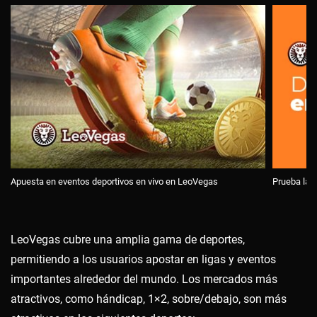
Apuesta en eventos deportivos en vivo en LeoVegas
Prueba las
LeoVegas cubre una amplia gama de deportes,
permitiendo a los usuarios apostar en ligas y eventos
importantes alrededor del mundo. Los mercados más
atractivos, como hándicap, 1×2, sobre/debajo, son más