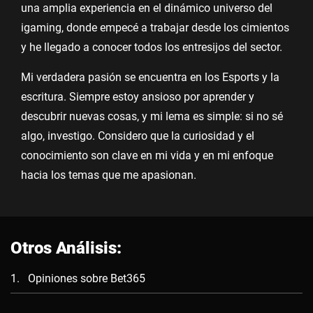
app
ok
una amplia experiencia en el dinámico universo del
igaming, donde empecé a trabajar desde los cimientos
y he llegado a conocer todos los entresijos del sector.
Mi verdadera pasión se encuentra en los Esports y la
escritura. Siempre estoy ansioso por aprender y
descubrir nuevas cosas, y mi lema es simple: si no sé
algo, investigo. Considero que la curiosidad y el
conocimiento son clave en mi vida y en mi enfoque
hacia los temas que me apasionan.
Otros Análisis:
1.
Opiniones sobre Bet365