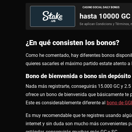
CASINO SOCIAL DAILY BONUS
hasta 10000 GC
Se aplican Condicions y Términos,
¿En qué consisten los bonos?
Como he comentado, hay diferentes bonos disponibl
quieres sacarles el máximo partido estate atento a
Bono de bienvenida o bono sin depósito
Nada más registrarte, conseguirás 15.000 GC y 2.5
ofrece un bono de bienvenida que básicamente te p
Este es considerablemente diferente al
bono de GG
Es muy recomendable que te registres usando algún
internet y sin duda son mucho más convenientes p
estándar, conseguirás muchas más GC y SC.