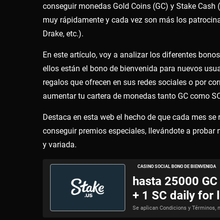
conseguir monedas Gold Coins (GC) y Stake Cash (S
muy rápidamente y cada vez son más los patrocinad
Drake, etc.).
En este artículo, voy a analizar los diferentes bon
ellos están el bono de bienvenida para nuevos usua
regalos que ofrecen en sus redes sociales o por cor
aumentar tu cartera de monedas tanto GC como SC
Destaca en esta web el hecho de que cada mes se 
conseguir premios especiales, llevándote a probar
y variada.
CASINO SOCIAL BONO DE BIENVENIDA
hasta 25000 GC
+ 1 SC daily for l
Se aplican Condicions y Términos,