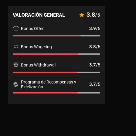
3.8
/5
VALORACIÓN GENERAL
3.9
/5
Bonus Offer
3.8
/5
Bonus Wagering
3.7
/5
Bonus Withdrawal
Programa de Recompensas y
3.7
/5
Fidelización