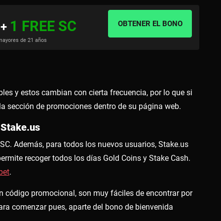
1 FREE SC
OBTENER EL BONO
 +
 mayores de 21 años
es y estos cambian con cierta frecuencia, por lo que si
 la sección de promociones dentro de su página web.
 Stake.us
 SC. Además, para todos los nuevos usuarios, Stake.us
ermite recoger todos los días Gold Coins y Stake Cash.
bet
.
 código promocional, son muy fáciles de encontrar por
ara comenzar pues, aparte del bono de bienvenida