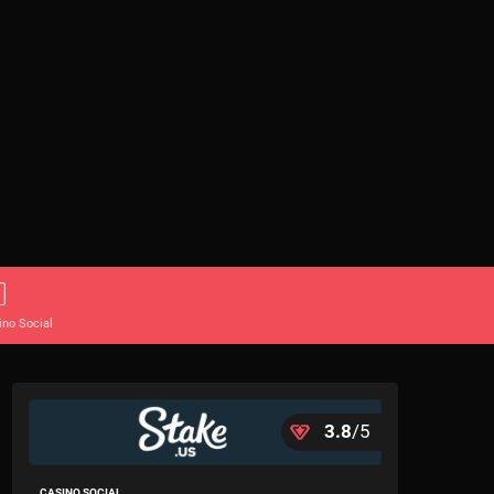
Tiempo de retirada
La seguridad
ino Social
alta
1 horas
alta
3.8
/5
1 horas
alta
CASINO SOCIAL