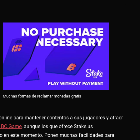
Al menos 40$
instante
Al menos 40$
instante
Al menos 40$
instante
Al menos 40$
instante
Al menos 40$
instante
Muchas formas de reclamar monedas gratis
instante
nline para mantener contentos a sus jugadores y atraer
instante
e BC.Game
, aunque los que ofrece Stake.us
do en este momento. Ponen muchas facilidades para