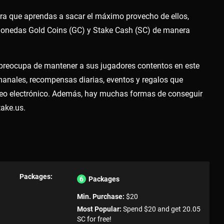
para que aprendas a sacar el máximo provecho de ellos,
 monedas Gold Coins (GC) y Stake Cash (SC) de manera
reocupa de mantener a sus jugadores contentos en este
emanales, recompensas diarias, eventos y regalos que
rreo electrónico. Además, hay muchas formas de conseguir
ake.us.
Packages:
6
Packages
Min. Purchase:
$20
Most Popular:
Spend $20 and get 20.05
SC for free!