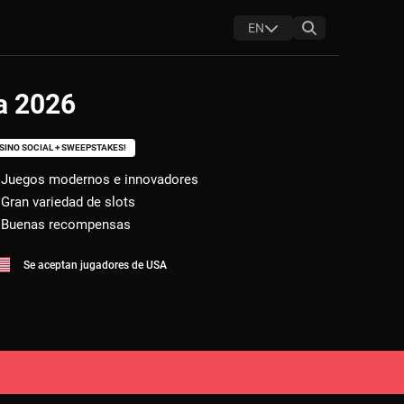
EN
a 2026
SINO SOCIAL + SWEEPSTAKES!
Juegos modernos e innovadores
Gran variedad de slots
Buenas recompensas
Se aceptan jugadores de USA