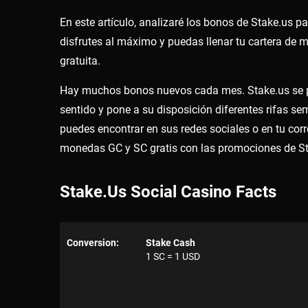
En este artículo, analizaré los bonos de Stake.us 
disfrutes al máximo y puedas llenar tu cartera de
gratuita.
Hay muchos bonos nuevos cada mes. Stake.us se p
sentido y pone a su disposición diferentes rifas s
puedes encontrar en sus redes sociales o en tu co
monedas GC y SC gratis con las promociones de St
Stake.us Social Casino Facts
Conversion:
Stake Cash
1 SC = 1 USD