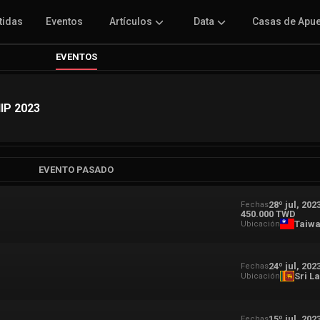
tidas
Eventos
Artículos
Data
Casas de Apu
EVENTOS
IP 2023
EVENTO PASADO
28º jul, 202
Fechas
450.000 TWD
Taiw
Ubicación
24º jul, 202
Fechas
Sri L
Ubicación
15º jul, 202
Fechas