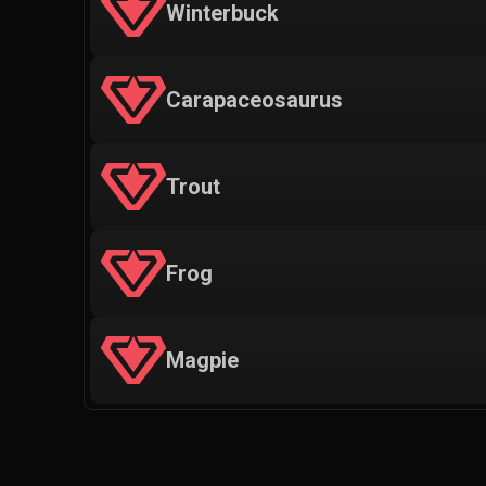
Winterbuck
Carapaceosaurus
Trout
Frog
Magpie