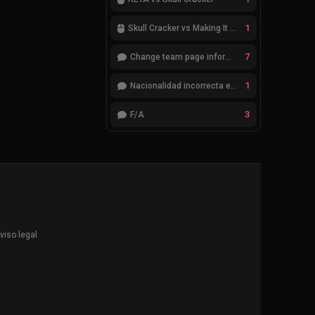
1
Skull Cracker vs Making It Look Easy
7
Change team page information
1
Nacionalidad incorrecta en el jugador cheatcode
3
F/A
viso legal