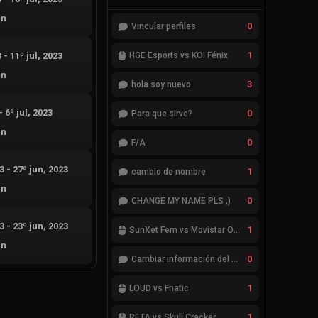
an
0
Vincular perfiles
1
3
-
11º jul, 2023
HGE Esports vs KOI Fénix
an
3
hola soy nuevo
-
6º jul, 2023
0
Para que sirve?
an
0
F/A
23
-
27º jun, 2023
1
cambio de nombre
an
0
CHANGE MY NAME PLS ;)
23
-
23º jun, 2023
1
SunXet Fem vs Movistar Optix Fem
an
0
Cambiar información del Team
1
LOUD vs Fnatic
1
RETA vs Skull Cracker