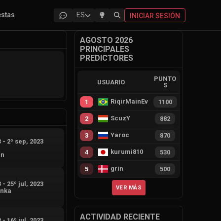
estas
ES
INICIAR SESIÓN
AGOSTO 2026
PRINCIPALES
PREDICTORES
PUNTO
USUARIO
S
RiqirMainEvie
1
1100
ScuzY
2
882
Yaroc
3
870
3
-
2º sep, 2023
kurumi810
4
530
an
grin
5
500
3
-
25º jul, 2023
VER MÁS
anka
ACTIVIDAD RECIENTE
3
-
16º jul, 2023