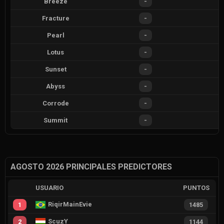
Breeze
-
Fracture
-
Pearl
-
Lotus
-
Sunset
-
Abyss
-
Corrode
-
Summit
-
AGOSTO 2026 PRINCIPALES PREDICTORES
USUARIO
PUNTOS
RiqirMainEvie
1
1485
ScuzY
2
1144