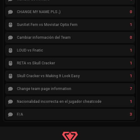
0
CHANGE MY NAME PLS ;)
1
SunXet Fem vs Movistar Optix Fem
0
Cambiar información del Team
1
LOUD vs Fnatic
1
RETA vs Skull Cracker
1
Skull Cracker vs Making It Look Easy
7
Change team page information
1
Nacionalidad incorrecta en el jugador cheatcode
3
F/A