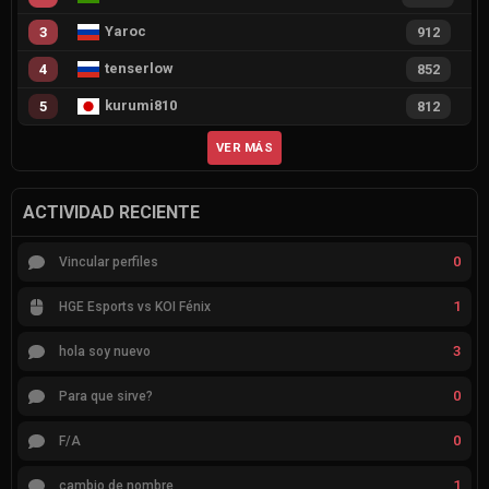
Yaroc
3
912
tenserlow
4
852
kurumi810
5
812
VER MÁS
ACTIVIDAD RECIENTE
0
Vincular perfiles
1
HGE Esports vs KOI Fénix
3
hola soy nuevo
0
Para que sirve?
0
F/A
1
cambio de nombre