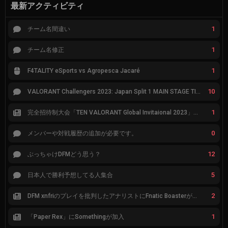
最新アクティビティ
1
チーム名間違い
1
チーム名修正
1
F4TALITY eSports vs Agropesca Jacaré
10
VALORANT Challengers 2023: Japan Split 1 MAIN STAGE TIER表
1
完全招待制大会「TEN VALORANT Global Invitaional 2023」が韓国で開催
0
メンバーや対戦履歴の追加が必要です。
12
ぶっちゃけDFMどう思う？
5
日本人で勝利予想してる人集合
2
DFM xnfriのプレイを批判したアナリストにFnatic Boasterが反応「DFMは仕組みの強化が必要なだけ」
1
「Paper Rex」にSomethingが加入