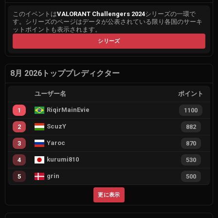
このイベントは
VALORANT Challengers 2024
シリーズの一環で
す。シリーズのページはデータが公表されている限り各国のサーキ
ットポイントも表示されます。
シリーズ
8月 2026トッププレディクター
ユーザー名
ポイント
RiqirMainEvie
1
1100
ScuzY
2
882
Yaroc
3
870
kurumi810
4
530
grin
5
500
更に表示