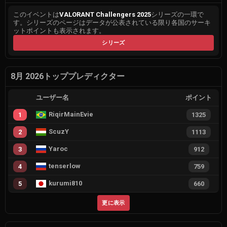
このイベントは
VALORANT Challengers 2025
シリーズの一環で
す。シリーズのページはデータが公表されている限り各国のサーキ
ットポイントも表示されます。
シリーズ
8月 2026トッププレディクター
ユーザー名
ポイント
RiqirMainEvie
1
1325
ScuzY
2
1113
Yaroc
3
912
tenserlow
4
759
kurumi810
5
660
更に表示