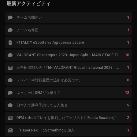
最新アクティビティ
1
チーム名間違い
1
チーム名修正
1
F4TALITY eSports vs Agropesca Jacaré
10
VALORANT Challengers 2023: Japan Split 1 MAIN STAGE TIER表
1
完全招待制大会「TEN VALORANT Global Invitaional 2023」が韓国で開催
0
メンバーや対戦履歴の追加が必要です。
12
ぶっちゃけDFMどう思う？
5
日本人で勝利予想してる人集合
2
DFM xnfriのプレイを批判したアナリストにFnatic Boasterが反応「DFMは仕組みの強化が必要なだけ」
1
「Paper Rex」にSomethingが加入