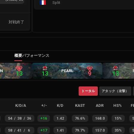
Split
対戦終了
概要
パフォーマンス
EN
PEARL
13
13
9
13
トータル
アタック（攻撃）
K/D/A
+/-
K/D
KAST
ADR
HS%
F
54
/
38
/
36
+
16
1.42
76.6%
168.0
15%
58
/
41
/
6
+
17
1.41
79.7%
157.0
35%