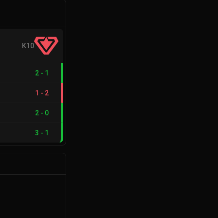
K10
2
-
1
1
-
2
2
-
0
3
-
1