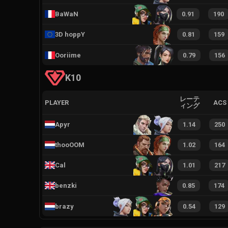
BaWaN
0.91
190
3D hoppY
0.81
159
Ooriime
0.79
156
K10
レーテ
PLAYER
ACS
ィング
Apyr
1.14
250
thooOOM
1.02
164
Cal
1.01
217
benzki
0.85
174
brazy
0.54
129