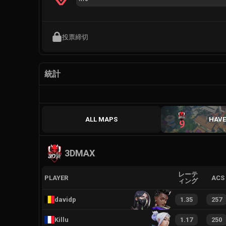
投票締切
統計
ALL MAPS
HAV
9
3DMAX
レーテ
PLAYER
ACS
ィング
davidp
1.35
257
Killu
1.17
250