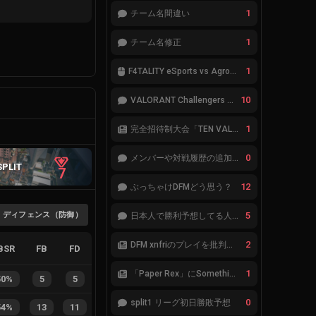
1
チーム名間違い
1
チーム名修正
1
F4TALITY eSports vs Agropesca Jacaré
10
VALORANT Challengers 2023: Japan Split 1 MAIN STAGE TIER表
1
完全招待制大会「TEN VALORANT Global Invitaional 2023」が韓国で開催
0
メンバーや対戦履歴の追加が必要です。
SPLIT
7
12
ぶっちゃけDFMどう思う？
ディフェンス（防御）
5
日本人で勝利予想してる人集合
2
DFM xnfriのプレイを批判したアナリストにFnatic Boasterが反応「DFMは仕組みの強化が必要なだけ」
BSR
FB
FD
1
「Paper Rex」にSomethingが加入
50%
5
5
0
split1 リーグ初日勝敗予想
54%
13
11