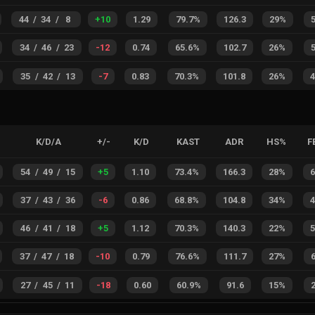
44
/
34
/
8
+
10
1.29
79.7%
126.3
29%
34
/
46
/
23
-12
0.74
65.6%
102.7
26%
35
/
42
/
13
-7
0.83
70.3%
101.8
26%
K/D/A
+/-
K/D
KAST
ADR
HS%
F
54
/
49
/
15
+
5
1.10
73.4%
166.3
28%
37
/
43
/
36
-6
0.86
68.8%
104.8
34%
46
/
41
/
18
+
5
1.12
70.3%
140.3
22%
37
/
47
/
18
-10
0.79
76.6%
111.7
27%
27
/
45
/
11
-18
0.60
60.9%
91.6
15%