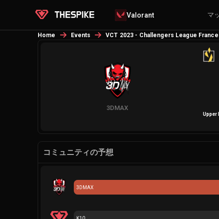
マ
Valorant
Home
Events
VCT 2023 - Challengers League France:
3DMAX
Upper 
コミュニティの予想
3DMAX
K10