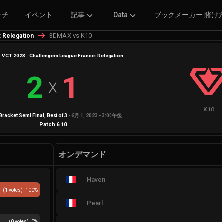
ッチ
イベント
記事
Data
ブックメーカー 賭け
3DMAX vs K10
 Relegation
VCT 2023 - Challengers League France: Relegation
2
1
X
K10
Bracket Semi Final
, Best of
3
-
6月 1, 2023 - 3:00午後
Patch
6.10
オンデマンド
Haven
(
1
votes)
100
%
Pearl
(
0
votes)
0
%