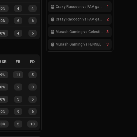
1
Crazy Raccoon vs FAV gaming
50%
4
4
2
Crazy Raccoon vs FAV gaming
50%
6
6
3
Murash Gaming vs Celestials
40%
4
6
3
Murash Gaming vs FENNEL
BSR
FB
FD
69%
11
5
40%
2
3
50%
5
5
60%
9
6
28%
5
13