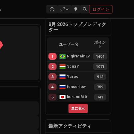
方
JP
ログイン
8月 2026トッププレディク
ター
ポイン
ユーザー名
ト
RiqirMainEvie
1
1404
ScuzY
2
1071
Yaroc
3
912
tenserlow
4
759
kurumi810
5
741
更に表示
最新アクティビティ