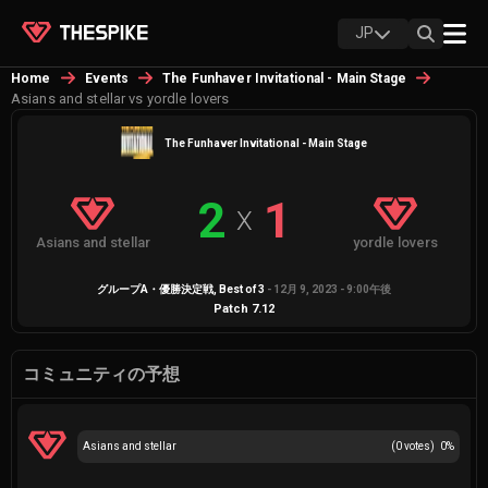
JP
Home
Events
The Funhaver Invitational - Main Stage
Asians and stellar vs yordle lovers
The Funhaver Invitational - Main Stage
2
1
X
Asians and stellar
yordle lovers
グループA・優勝決定戦
, Best of
3
-
12月 9, 2023 - 9:00午後
Patch
7.12
コミュニティの予想
Asians and stellar
(
0
votes)
0
%