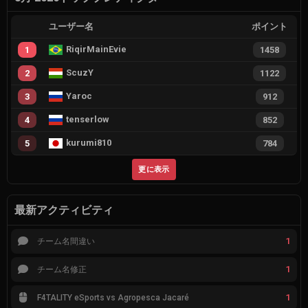
ユーザー名
ポイント
RiqirMainEvie
1
1458
ScuzY
2
1122
Yaroc
3
912
tenserlow
4
852
kurumi810
5
784
更に表示
最新アクティビティ
1
チーム名間違い
1
チーム名修正
1
F4TALITY eSports vs Agropesca Jacaré