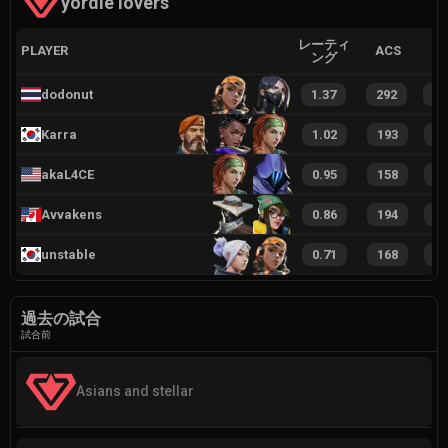
yordle lovers
レーティ
PLAYER
ACS
ング
dodonut
1.37
292
6
Karra
1.02
193
3
akaL4CE
0.95
158
3
Avvakens
0.86
194
3
unstable
0.71
168
3
過去の試合
試合前
Asians and stellar