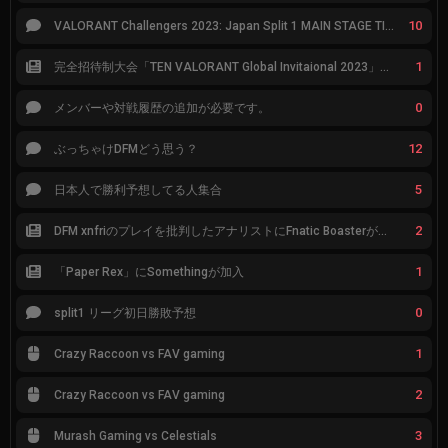
10
VALORANT Challengers 2023: Japan Split 1 MAIN STAGE TIER表
1
完全招待制大会「TEN VALORANT Global Invitaional 2023」が韓国で開催
0
メンバーや対戦履歴の追加が必要です。
12
ぶっちゃけDFMどう思う？
5
日本人で勝利予想してる人集合
2
DFM xnfriのプレイを批判したアナリストにFnatic Boasterが反応「DFMは仕組みの強化が必要なだけ」
1
「Paper Rex」にSomethingが加入
0
split1 リーグ初日勝敗予想
1
Crazy Raccoon vs FAV gaming
2
Crazy Raccoon vs FAV gaming
3
Murash Gaming vs Celestials