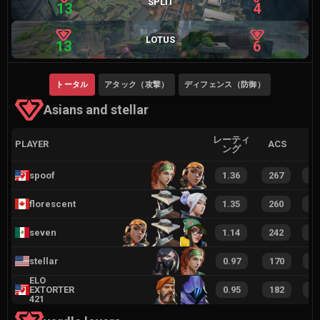
SPLIT
13
4
LOTUS
13
6
トータル
アタック（攻撃）
ディフェンス（防御）
Asians and stellar
レーティ
PLAYER
ACS
ング
spoof
1.36
267
5
florescent
1.35
260
5
seven
1.14
242
4
stellar
0.97
170
3
ELO
EXTORTER
0.95
182
3
421