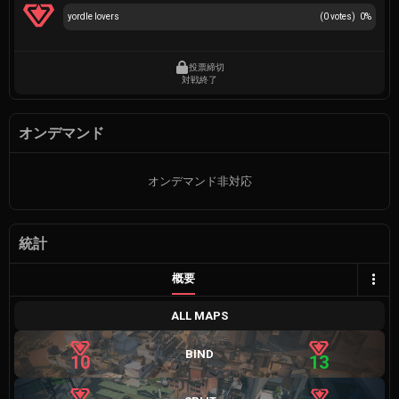
yordle lovers
(
0
votes)
0
%
投票締切
対戦終了
オンデマンド
オンデマンド非対応
統計
概要
ALL MAPS
BIND
10
13