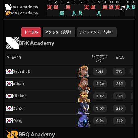
1
2
3
4
5
6
7
8
9
10
11
12
13
14
DRX Academy
RRQ Academy
トータル
アタック（攻撃）
ディフェンス（防御）
DRX Academy
レーティ
PLAYER
ACS
ング
SacrificE
1.49
295
2
Athan
1.26
235
1
Flicker
1.12
223
1
ZynX
1.03
215
1
Yong
0.94
169
1
RRQ Academy