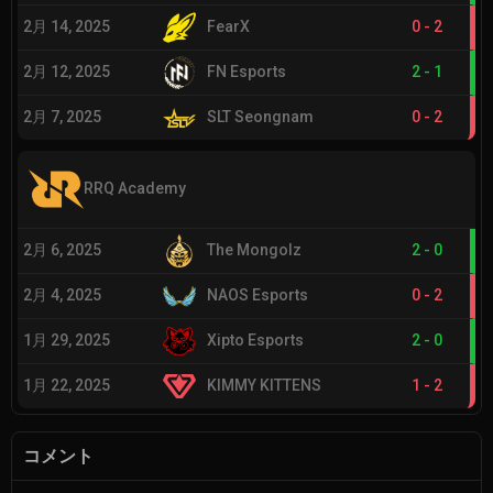
2月 14, 2025
FearX
0
-
2
2月 12, 2025
FN Esports
2
-
1
2月 7, 2025
SLT Seongnam
0
-
2
RRQ Academy
2月 6, 2025
The Mongolz
2
-
0
2月 4, 2025
NAOS Esports
0
-
2
1月 29, 2025
Xipto Esports
2
-
0
1月 22, 2025
KIMMY KITTENS
1
-
2
コメント