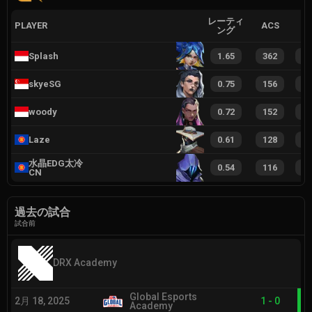
レーティ
PLAYER
ACS
ング
Splash
1.65
362
2
skyeSG
0.75
156
1
woody
0.72
152
1
Laze
0.61
128
8
水晶EDG太冷
0.54
116
8
CN
過去の試合
試合前
DRX Academy
Global Esports
2月 18, 2025
1
-
0
Academy