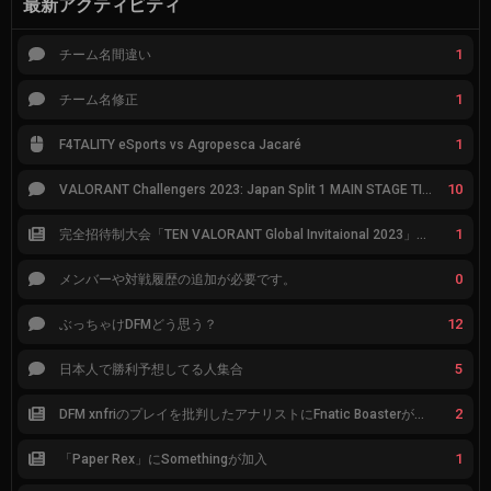
最新アクティビティ
1
チーム名間違い
1
チーム名修正
1
F4TALITY eSports vs Agropesca Jacaré
10
VALORANT Challengers 2023: Japan Split 1 MAIN STAGE TIER表
1
完全招待制大会「TEN VALORANT Global Invitaional 2023」が韓国で開催
0
メンバーや対戦履歴の追加が必要です。
12
ぶっちゃけDFMどう思う？
5
日本人で勝利予想してる人集合
2
DFM xnfriのプレイを批判したアナリストにFnatic Boasterが反応「DFMは仕組みの強化が必要なだけ」
1
「Paper Rex」にSomethingが加入