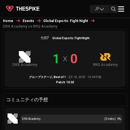
JP
Home
Events
Global Esports: Fight Night
DRX Academy vs RRQ Academy
Global Esports: Fight Night
1
0
X
DRX Academy
RRQ Academy
グループステージ
, Best of
1
-
2月 18, 2025 - 10:00午前
Patch
10.02
コミュニティの予想
DRX Academy
(
0
votes)
0
%