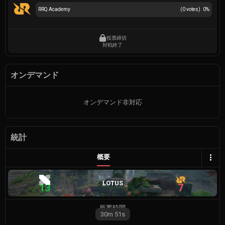
RRQ Academy
(
0
votes)
0
%
投票締切
対戦終了
オンデマンド
オンデマンド非対応
統計
概要
LOTUS
13
7
所要時間
30m
51s