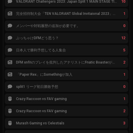
10
VALORANT Challengers 2023: Japan Split 1 MAIN STAGE TIER表
1
完全招待制大会「TEN VALORANT Global Invitaional 2023」が韓国で開催
0
メンバーや対戦履歴の追加が必要です。
12
ぶっちゃけDFMどう思う？
5
日本人で勝利予想してる人集合
2
DFM xnfriのプレイを批判したアナリストにFnatic Boasterが反応「DFMは仕組みの強化が必要なだけ」
1
「Paper Rex」にSomethingが加入
0
split1 リーグ初日勝敗予想
1
Crazy Raccoon vs FAV gaming
2
Crazy Raccoon vs FAV gaming
3
Murash Gaming vs Celestials