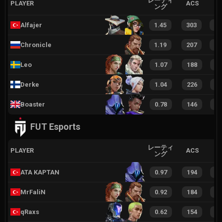
レーティ
PLAYER
ACS
ング
Alfajer
1.45
303
4
Chronicle
1.19
207
3
Leo
1.07
188
2
Derke
1.04
226
3
Boaster
0.78
146
2
FUT Esports
レーティ
PLAYER
ACS
ング
ATA KAPTAN
0.97
194
2
MrFaliN
0.92
184
2
qRaxs
0.62
154
2