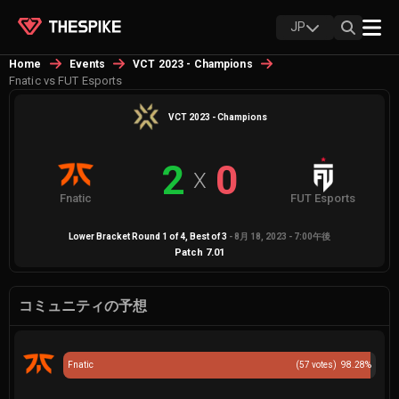
JP
Home
Events
VCT 2023 - Champions
Fnatic vs FUT Esports
VCT 2023 - Champions
2
0
X
Fnatic
FUT Esports
Lower Bracket Round 1 of 4
, Best of
3
-
8月 18, 2023 - 7:00午後
Patch
7.01
コミュニティの予想
Fnatic
(
57
votes)
98.28
%