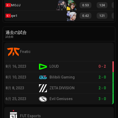
MOJJ
0.53
124
1
qw1
0.42
121
1
過去の試合
試合前
Fnatic
8月 16, 2023
LOUD
0
-
2
8月 10, 2023
Bilibili Gaming
2
-
0
8月 8, 2023
ZETA DIVISION
2
-
0
6月 25, 2023
Evil Geniuses
3
-
0
FUT Esports