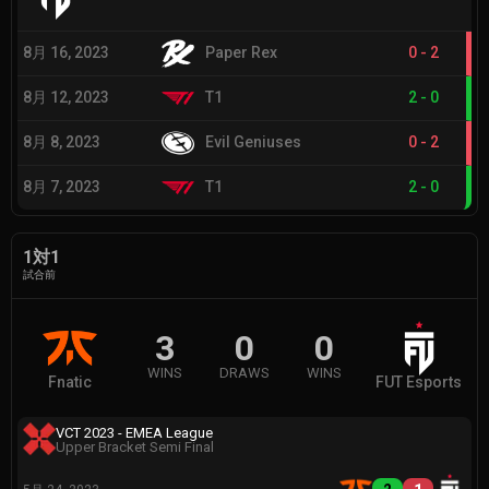
8月 16, 2023
Paper Rex
0
-
2
8月 12, 2023
T1
2
-
0
8月 8, 2023
Evil Geniuses
0
-
2
8月 7, 2023
T1
2
-
0
1対1
試合前
3
0
0
WINS
DRAWS
WINS
Fnatic
FUT Esports
VCT 2023 - EMEA League
Upper Bracket Semi Final