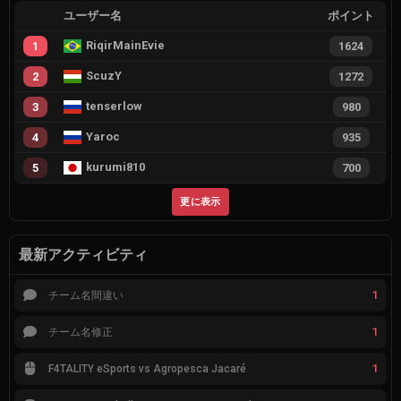
ユーザー名
ポイント
RiqirMainEvie
1
1624
ScuzY
2
1272
tenserlow
3
980
Yaroc
4
935
kurumi810
5
700
更に表示
最新アクティビティ
1
チーム名間違い
1
チーム名修正
1
F4TALITY eSports vs Agropesca Jacaré