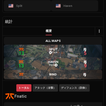
Split
Haven
統計
概要
ALL MAPS
SPLIT
13
5
Pick
HAVEN
13
9
Pick
BIND
トータル
アタック（攻撃）
ディフェンス（防御）
Fnatic