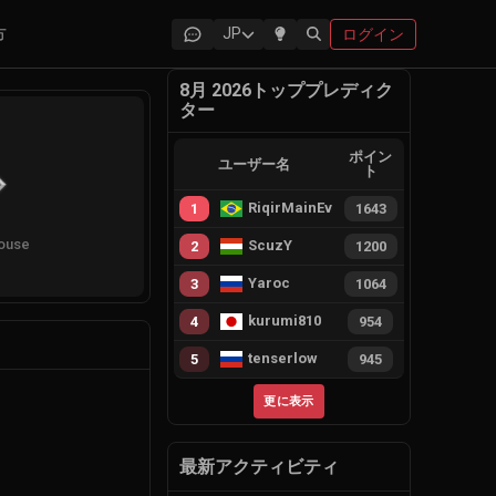
方
JP
ログイン
8月 2026トッププレディク
ター
ポイン
ユーザー名
ト
RiqirMainEvie
1
1643
ouse
ScuzY
2
1200
Yaroc
3
1064
kurumi810
4
954
tenserlow
5
945
更に表示
最新アクティビティ