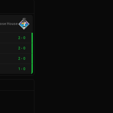
ose House
2
-
0
2
-
0
2
-
0
1
-
0