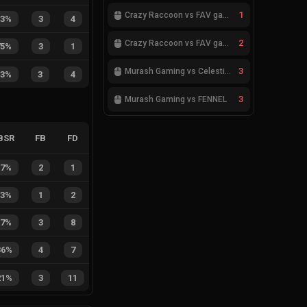
1
Crazy Raccoon vs FAV gaming
43%
3
4
2
Crazy Raccoon vs FAV gaming
75%
3
1
3
Murash Gaming vs Celestials
43%
3
4
3
Murash Gaming vs FENNEL
BSR
FB
FD
67%
2
1
33%
1
2
27%
3
8
36%
4
7
21%
3
11