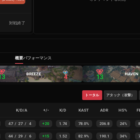
対戦終了
概要
パフォーマンス
BREEZE
HAVEN
13
4
13
トータル
アタック（攻撃）
K/D/A
+/-
K/D
KAST
ADR
HS%
F
47
/
27
/
4
+
20
1.74
78.0%
206.8
24%
44
/
29
/
6
+
15
1.52
82.9%
190.1
34%