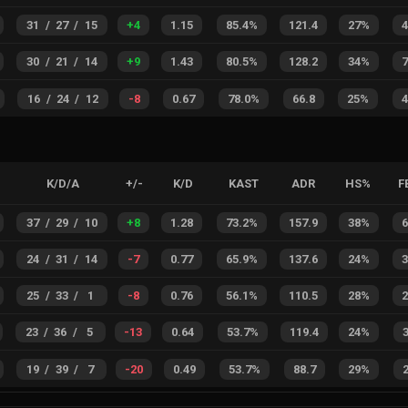
31
/
27
/
15
+
4
1.15
85.4%
121.4
27%
30
/
21
/
14
+
9
1.43
80.5%
128.2
34%
16
/
24
/
12
-8
0.67
78.0%
66.8
25%
K/D/A
+/-
K/D
KAST
ADR
HS%
F
37
/
29
/
10
+
8
1.28
73.2%
157.9
38%
24
/
31
/
14
-7
0.77
65.9%
137.6
24%
25
/
33
/
1
-8
0.76
56.1%
110.5
28%
23
/
36
/
5
-13
0.64
53.7%
119.4
24%
19
/
39
/
7
-20
0.49
53.7%
88.7
29%