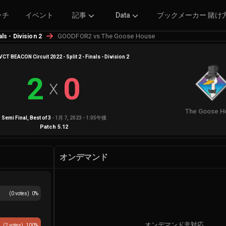
ッチ
イベント
記事
Data
ブックメーカー 賭け
GOODFOR2 vs The Goose House
ls - Division 2
VCT BEACON Circuit 2022 - Split 2 - Finals - Division 2
2
0
X
The Goose H
Semi Final
, Best of
3
-
1月 7, 2023 - 1:05午後
Patch
5.12
オンデマンド
(
0
votes)
0
%
オンデマンド非対応
(
2
votes)
100
%