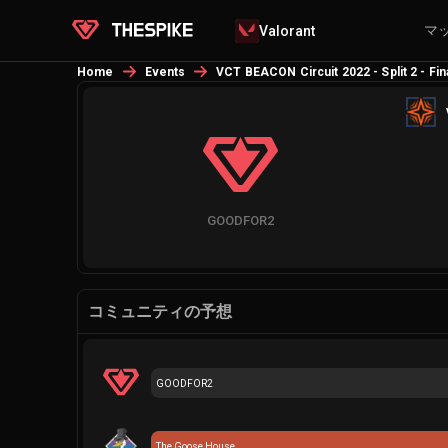
マ
Valorant
Home
Events
VCT BEACON Circuit 2022 - Split 2 - Fina
GOODFOR2
コミュニティの予想
GOODFOR2
The Goose House