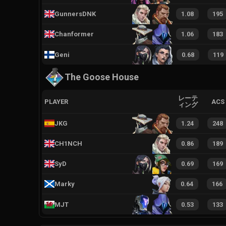
GunnersDNK
1.08
195
Chanformer
1.06
183
Geni
0.68
119
The Goose House
レーテ
PLAYER
ACS
ィング
JKG
1.24
248
CH1NCH
0.86
189
SyD
0.69
169
Marky
0.64
166
MJT
0.53
133