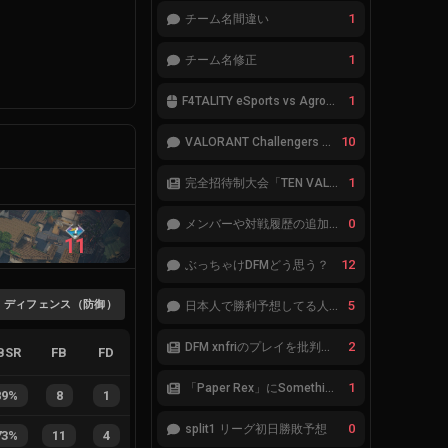
1
チーム名間違い
1
チーム名修正
1
F4TALITY eSports vs Agropesca Jacaré
10
VALORANT Challengers 2023: Japan Split 1 MAIN STAGE TIER表
1
完全招待制大会「TEN VALORANT Global Invitaional 2023」が韓国で開催
0
メンバーや対戦履歴の追加が必要です。
11
12
ぶっちゃけDFMどう思う？
ディフェンス（防御）
5
日本人で勝利予想してる人集合
2
DFM xnfriのプレイを批判したアナリストにFnatic Boasterが反応「DFMは仕組みの強化が必要なだけ」
BSR
FB
FD
1
「Paper Rex」にSomethingが加入
89%
8
1
0
split1 リーグ初日勝敗予想
73%
11
4