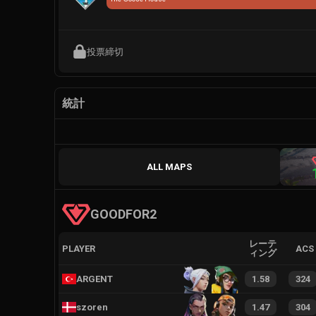
投票締切
統計
ALL MAPS
GOODFOR2
レーテ
PLAYER
ACS
ィング
ARGENT
1.58
324
szoren
1.47
304